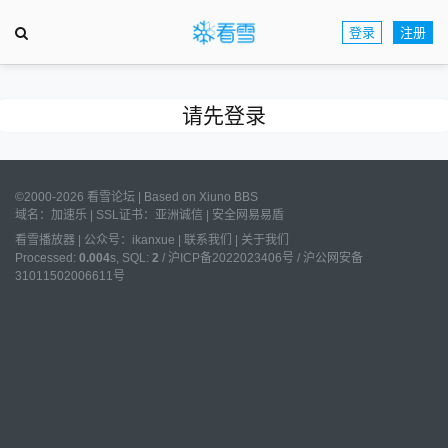
登录
注册
请先登录
©2000-2026 看雪论坛 | Based on
Xiuno BBS
域名：
加速乐
| SSL证书：
亚洲诚信
|
安全网易易盾
看雪播放器
|
公众号：ikanxue
|
联系我们
|
关于我们
Processed:
0.004
s, SQL:
2
/
沪ICP备2022023406号
/
沪公网安备
31011502006611号