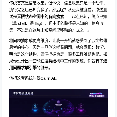
传统答案是信息收集。但他说，信息收集只是一个动作，
执行完之后已知变多了，然后呢？从更高维度看，渗透测
试是
无限状态空间中的有向搜索
——起点已知，终点已知
（拿 shell、得 flag），但中间的路径是未知的。信息收
集，不过是在这片未知空间里移动的方式之一。
将问题抽象成更高维度，让我一开始就感受到了淚笑师傅
思考的核心。因为一旦你这样看问题，就会发现：数学证
明也是这个结构，漏洞挖掘也是，很多工程难题也是。如
果你设计出一套能在这类结构中工作的系统，你就有了
通
用问题求解引擎
的雏形。
他把这套系统叫做
Cairn AI
。