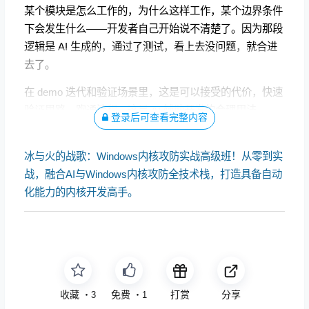
某个模块是怎么工作的，为什么这样工作，某个边界条件
下会发生什么——开发者自己开始说不清楚了。因为那段
逻辑是 AI 生成的，通过了测试，看上去没问题，就合进
去了。
在 demo 迭代和验证场景里，这是可以接受的代价，快速
验证思路，跑通流程，这是 AI 辅助开发的合理用法。
登录后可查看完整内容
冰与火的战歌：Windows内核攻防实战高级班！从零到实
战，融合AI与Windows内核攻防全技术栈，打造具备自动
化能力的内核开发高手。
收藏
免费
打赏
分享
・
3
・
1