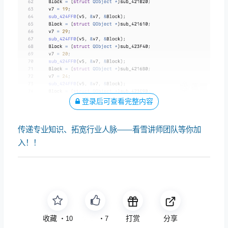
登录后可查看完整内容
传递专业知识、拓宽行业人脉——看雪讲师团队等你加
入！！
收藏
免费
打赏
分享
・
10
・
7