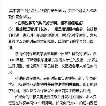
其中前三个阶段为
x86
软件安全课程，第四个阶段为移动
软件安全课程。
2.
在科锐学习的时间好长啊，能不能缩短点？
答：
最想缩短培训时长的，一定是培训机构自身
，包括我
们科锐，也无时不刻想缩短课时。更短的教学时间，意味
着教学双方的时间成本都降低，单位时间的学员数目增
加。
然而如何保证教学质量与就业质量？科锐的课程，自
2007
年起，不断吸收毕业学员及用人单位的反馈，对课程
进行调整，使之既利于学员接受，又贴近各用人单位的需
求。
科锐的课程体系，是用时间和实践锤炼出的，学员的
学习目标是
毕业后能够胜任软件逆向相关岗位
。现有的教
学时间，可以说是为保证就业质量前提下的最后底线。
如果你的目标只需要胜任软件开发相关岗位，那么只
需要在科锐学习
5-6
个月即可。如果你只对
x86
的逆向课程