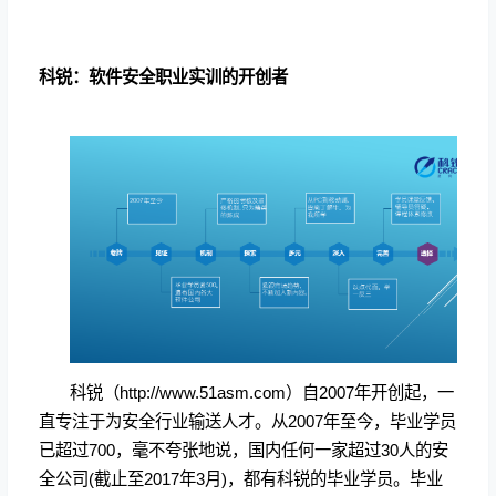
科锐：软件安全职业实训的开创者
科锐（
http://www.51asm.com
）自
2007
年开创起，一
直专注于为安全行业输送人才。从
2007
年至今，毕业学员
已超过
700
，毫不夸张地说，国内任何一家超过
30
人的安
全公司
(
截止至
2017
年
3
月
)
，都有科锐的毕业学员。毕业