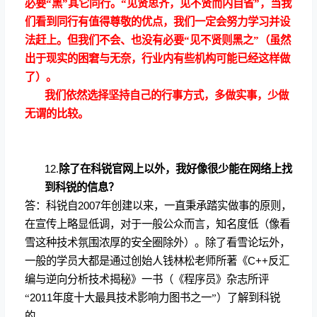
必要“黑”其它同行。“见贤思齐，见不贤而内自省”，当我
们看到同行有值得尊敬的优点，我们一定会努力学习并设
法赶上。但我们不会、也没有必要“见不贤则黑之”（虽然
出于现实的困窘与无奈，行业内有些机构可能已经这样做
了）。
我们依然选择坚持自己的行事方式，多做实事，少做
无谓的比较。
12.
除了在科锐官网上以外，我好像很少能在网络上找
到科锐的信息？
答：科锐自
2007
年创建以来，一直秉承踏实做事的原则，
在宣传上略显低调，对于一般公众而言，知名度低（像看
雪这种技术氛围浓厚的安全圈除外）。除了看雪论坛外，
一般的学员大都是通过创始人钱林松老师所著《
C++
反汇
编与逆向分析技术揭秘》一书（《程序员》杂志所评
“
2011
年度十大最具技术影响力图书之一”）了解到科锐
的。