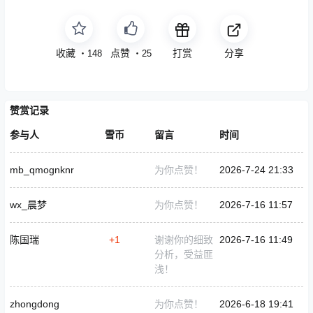
收藏
免费
打赏
分享
・
148
・
25
赞赏记录
参与人
雪币
留言
时间
mb_qmognknr
为你点赞！
2026-7-24 21:33
wx_晨梦
为你点赞！
2026-7-16 11:57
陈国瑞
+1
谢谢你的细致
2026-7-16 11:49
分析，受益匪
浅！
zhongdong
为你点赞！
2026-6-18 19:41