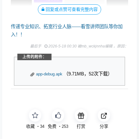
回复或点赞可查看完整内容
传递专业知识、拓宽行业人脉——看雪讲师团队等你加
入！！
最后于
2026-5-18 00:30 被mb_wckjnnha编辑 ，原因：
上传的附件：
（9.71MB，52次下载）
app-debug.apk
收藏
点赞
打赏
分享
・
34
・
253