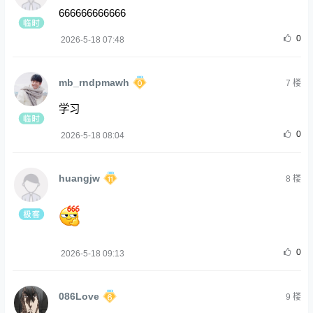
666666666666
0
2026-5-18 07:48
mb_rndpmawh
7
楼
学习
0
2026-5-18 08:04
huangjw
8
楼
0
2026-5-18 09:13
086Love
9
楼