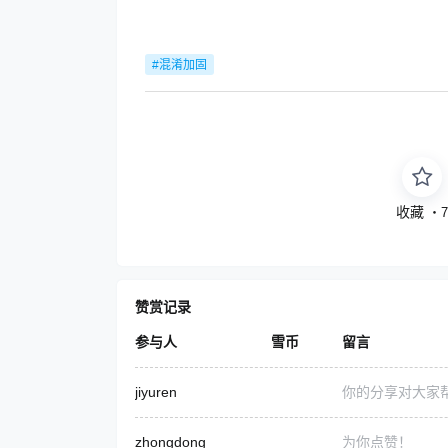
#混淆加固
收藏
・
赞赏记录
参与人
雪币
留言
jiyuren
你的分享对大家
zhongdong
为你点赞！