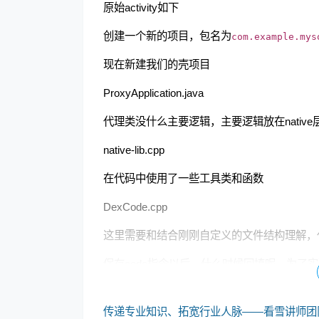
原始activity如下
创建一个新的项目，包名为
com.example.mys
现在新建我们的壳项目
ProxyApplication.java
代理类没什么主要逻辑，主要逻辑放在native
native-lib.cpp
在代码中使用了一些工具类和函数
DexCode.cpp
这里需要和结合刚刚自定义的文件结构理解，
保存code指令以后，什么时候回填呢，为了实现运行
传递专业知识、拓宽行业人脉——看雪讲师团