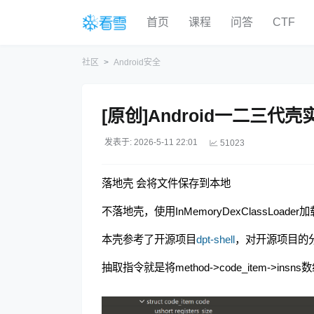
首页
课程
问答
CTF
社区
Android安全
[原创]Android一二三代壳
发表于: 2026-5-11 22:01
51023
落地壳 会将文件保存到本地
不落地壳，使用InMemoryDexClassLoad
本壳参考了开源项目
dpt-shell
，对开源项目的
抽取指令就是将method->code_item->