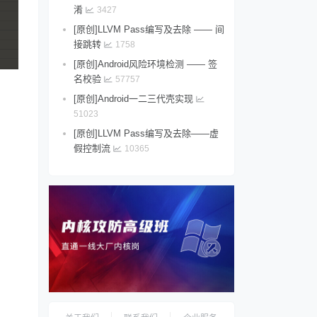
淆
3427
[原创]LLVM Pass编写及去除 —— 间
接跳转
1758
[原创]Android风险环境检测 —— 签
名校验
57757
[原创]Android一二三代壳实现
51023
[原创]LLVM Pass编写及去除——虚
假控制流
10365