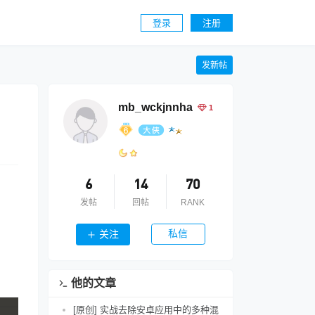
登录
注册
发新帖
mb_wckjnnha
1
6
14
70
发帖
回帖
RANK
私信
关注
他的文章
[原创] 实战去除安卓应用中的多种混