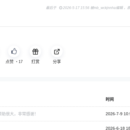
最后于
2026-5-17 15:56 被mb_wckjnnha编辑 
免费
打赏
分享
7
・
17
时间
帮助很大，非常感谢！
2026-7-9 10:
2026-6-18 1