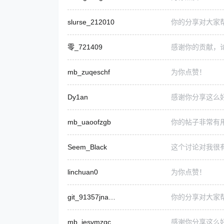
slurse_212010
你的分享对大家
零_721409
感谢你的贡献，
mb_zuqeschf
为你点赞！
Dy1an
感谢你分享这么
mb_uaoofzgb
你的帖子非常有
Seem_Black
这个讨论对我很
linchuan0
为你点赞！
git_91357jnabnsn
你的分享对大家
mb_iesvmzqc
感谢你分享这么