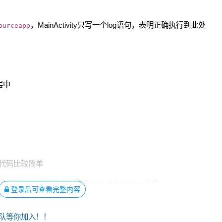
，MainActivity只写一个log语句，表明正确执行到此处
ourceapp
层中
代码比较简单
时回填的效果，需要hook defineClass函数
登录后可查看完整内容
队等你加入！！