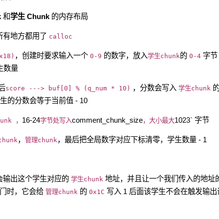
k
和
学生 Chunk
的内存布局
所有地方都用了
calloc
，创建时要求输入一个
的数字，放入
的
字节
x18)
0-9
学生chunk
0-4
生数量
后
，分数会写入
score ---> buf[0] % (q_num * 10)
学生chunk
生的分数会等于当前值 - 10
16-24
comment_chunk_size
1023` 字节
hunk ，
字节处写入
，大小最大
，
，最后把全局数字对应下标清零，学生数量 - 1
hunk
管理chunk
会输出这个学生对应的
地址，并且让一个我们传入的地址
学生chunk
后门时，它会给
的
写入 1 后面该学生不会在触发输出
管理chunk
0x1C