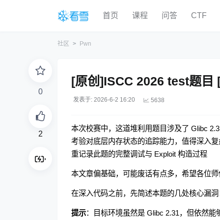
首页
课程
问答
CTF
社区
Pwn
[原创]ISCC 2026 test题目 
0
发表于: 2026-6-2 16:20
5638
本次校赛中，这道堆利用题目涉及了 Glibc 2.31
2
考验对底层内存状态的追踪能力，值得深入复
重记录此题的完整调试与 Exploit 构造过程
本文章偏基础，可能废话有点多，希望各位师
在深入代码之前，先简述本题的几处核心漏洞
提示
：目标环境虽然是 Glibc 2.31，但依然