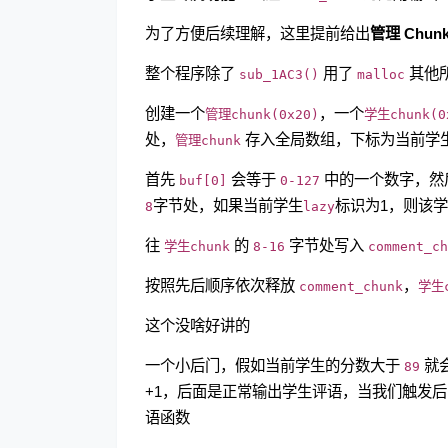
为了方便后续理解，这里提前给出
管理 Chun
整个程序除了
用了
其他
sub_1AC3()
malloc
创建一个
，一个
管理chunk(0x20)
学生chunk(0
处，
存入全局数组，下标为当前学
管理chunk
首先
会等于
中的一个数字，然
buf[0]
0-127
字节处，如果当前学生
标识为1，则该学
8
lazy
往
的
字节处写入
学生chunk
8-16
comment_c
按照先后顺序依次释放
，
comment_chunk
学生c
这个没啥好讲的
一个小后门，假如当前学生的分数大于
就
89
+1，后面是正常输出学生评语，当我们触发
语函数