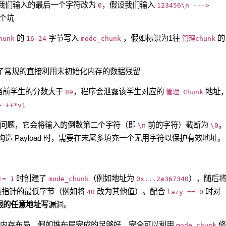
我们输入的最后一个字符改为
，假设我们输入
0
123456\n --->
个坑
的
字节写入
，假如标识为1往
hunk
16-24
mode_chunk
管理chunk
了常规的直接利用未初始化内存的数据残留
当前学生的分数大于
，程序会泄露该学生对应的
地址
89
管理 Chunk
> ++*v1
问题，它会将输入的倒数第二个字符（即
前的字符）截断为
。
\n
\0
构造 Payload 时，需要在末尾多填充一个无用字符以保护有效地址。
时创建了
（例如地址为
），随后
!= 1
mode_chunk
0x...2e367340
该指针的最低字节（例如将
改为其他值）。配合
时对
40
lazy == 0
限的任意地址写
漏洞。
内存布局，假如堆布局完成的足够好，完全可以利用
修
mode_chunk