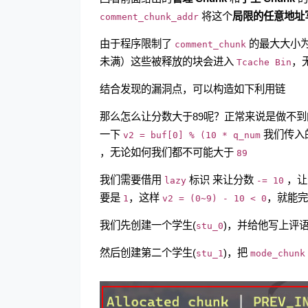
将这个
局限的任意地址
comment_chunk_addr
由于程序限制了
的最大大小
comment_chunk
未满）这些被释放的块会进入
，
Tcache Bin
结合发现的漏洞点，可以构造如下利用链
那么怎么让分数大于89呢？正常来说是做不
一下
我们传入
v2 = buf[0] % (10 * q_num
，无论如何我们都不可能大于
89
我们需要借用
标识 来让分数
，让
lazy
-= 10
要是
，这样
，就能完
1
v2 = (0~9) - 10 < 0
我们先创建一个学生(
)，并给他写上评语，
stu_0
然后创建第二个学生(
)，把
stu_1
mode_chunk