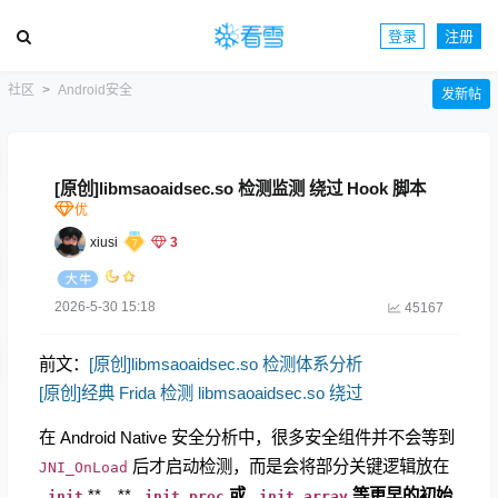
登录
注册
社区
Android安全
发新帖
[原创]libmsaoaidsec.so 检测监测 绕过 Hook 脚本
xiusi
3
2026-5-30 15:18
45167
前文：
[原创]libmsaoaidsec.so 检测体系分析
[原创]经典 Frida 检测 libmsaoaidsec.so 绕过
在 Android Native 安全分析中，很多安全组件并不会等到
​ 后才启动检测，而是会将部分关键逻辑放在
JNI_OnLoad
​ **、**​
​
或
​
等更早的初始
.init
.init_proc
.init_array