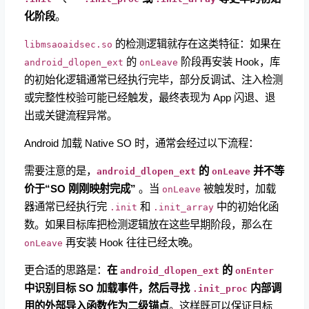
化阶段
。
​ 的检测逻辑就存在这类特征：如果在
libmsaoaidsec.so
​ 的
阶段再安装 Hook，库
android_dlopen_ext
onLeave
的初始化逻辑通常已经执行完毕，部分反调试、注入检测
或完整性校验可能已经触发，最终表现为 App 闪退、退
出或关键流程异常。
Android 加载 Native SO 时，通常会经过以下流程：
需要注意的是，
​
的
​
并不等
android_dlopen_ext
onLeave
价于“SO 刚刚映射完成”
。当
​ 被触发时，加载
onLeave
器通常已经执行完
​ 和
​ 中的初始化函
.init
.init_array
数。如果目标库把检测逻辑放在这些早期阶段，那么在
再安装 Hook 往往已经太晚。
onLeave
更合适的思路是：
在
​
的
android_dlopen_ext
onEnter
中识别目标 SO 加载事件，然后寻找
​
内部调
.init_proc
用的外部导入函数作为二级锚点
。这样既可以保证目标