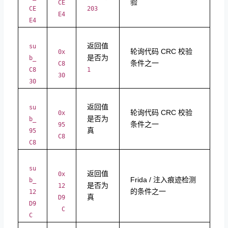
验
CE
CE
203
E4
E4
返回值
su
轮询代码 CRC 校验
0x
是否为
b_
条件之一
C8
C8
1
30
30
返回值
su
轮询代码 CRC 校验
0x
是否为
b_
条件之一
95
真
95
C8
C8
su
返回值
0x
Frida / 注入痕迹检测
b_
是否为
12
的条件之一
12
真
D9
D9
C
C