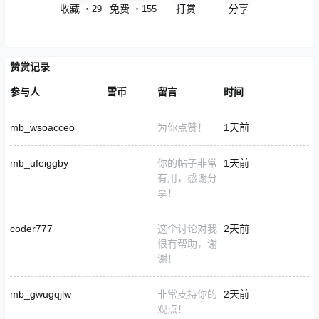
收藏
免费
打赏
分享
・
29
・
155
赞赏记录
参与人
雪币
留言
时间
mb_wsoacceo
为你点赞！
1天前
mb_ufeiggby
你的帖子非常
1天前
有用，感谢分
享！
coder777
这个讨论对我
2天前
很有帮助，谢
谢！
mb_gwugqjlw
非常支持你的
2天前
观点！