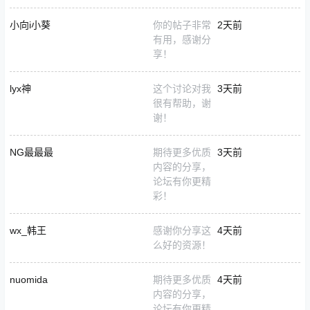
小向i小葵
你的帖子非常
2天前
有用，感谢分
享！
lyx神
这个讨论对我
3天前
很有帮助，谢
谢！
NG最最最
期待更多优质
3天前
内容的分享，
论坛有你更精
彩！
wx_韩王
感谢你分享这
4天前
么好的资源！
nuomida
期待更多优质
4天前
内容的分享，
论坛有你更精