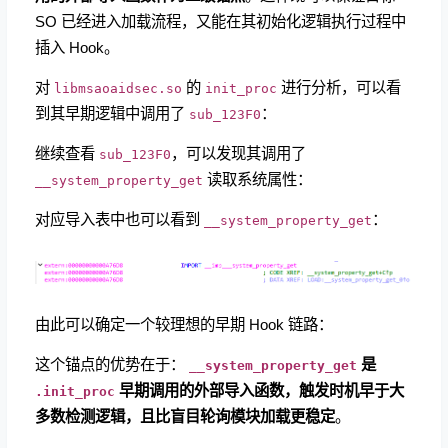
SO 已经进入加载流程，又能在其初始化逻辑执行过程中
插入 Hook。
对
​ 的
​ 进行分析，可以看
libmsaoaidsec.so
init_proc
到其早期逻辑中调用了
：
sub_123F0
继续查看
​，可以发现其调用了
sub_123F0
读取系统属性：
__system_property_get
对应导入表中也可以看到
：
__system_property_get
由此可以确定一个较理想的早期 Hook 链路：
这个锚点的优势在于：
​
是
__system_property_get
​
早期调用的外部导入函数，触发时机早于大
.init_proc
多数检测逻辑，且比盲目轮询模块加载更稳定
。