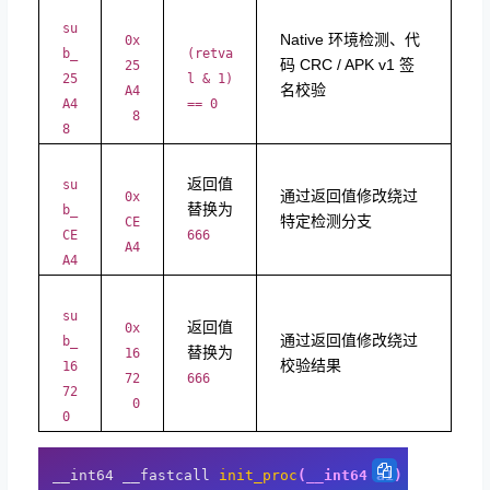
su
Native 环境检测、代
0x
b_
(retva
码 CRC / APK v1 签
25
25
l & 1)
名校验
A4
A4
== 0
8
8
返回值
su
通过返回值修改绕过
0x
替换为
b_
特定检测分支
CE
CE
666
A4
A4
su
返回值
0x
通过返回值修改绕过
b_
替换为
16
校验结果
16
72
666
72
0
0
__int64 __fastcall 
init_proc
(__int64 a1)