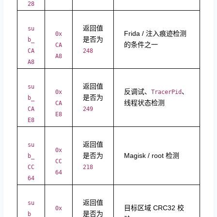
28
返回值
su
Frida / 注入痕迹检测
0x
是否为
b_
的条件之一
CA
CA
248
A8
A8
返回值
su
反调试、
、
0x
TracerPid
是否为
b_
线程状态检测
CA
CA
249
E8
E8
返回值
su
0x
是否为
Magisk / root 检测
b_
CC
CC
218
64
64
返回值
su
目标区域 CRC32 校
0x
是否为
b_