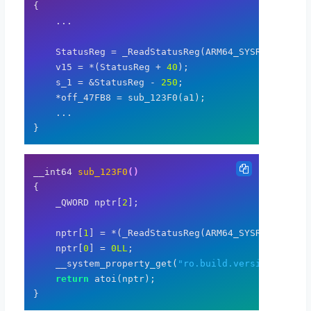
{

    ...

    StatusReg = _ReadStatusReg(ARM64_SYSREG(
3
, 
3
,
    v15 = *(StatusReg + 
40
);

    s_1 = &StatusReg - 
250
;

    *off_47FB8 = sub_123F0(a1);

    ...

__int64 
sub_123F0
()
{

    _QWORD nptr[
2
];

    nptr[
1
] = *(_ReadStatusReg(ARM64_SYSREG(
3
, 
3
,
    nptr[
0
] = 
0LL
;

    __system_property_get(
"ro.build.version.sdk"
, 
return
 atoi(nptr);
