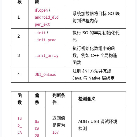
段
段
​ /
dlopen
系统加载器将目标 SO 映
1
android_dlo
射到进程内存
pen_ext
​ /
执行 SO 的早期初始化代
.init
2
码
.init_proc
执行初始化数组中的函
3
数，例如 C++ 全局构造
.init_array
函数
注册 JNI 方法并完成
4
JNI_OnLoad
Java 与 Native 层绑定
函
偏
判断条
检测含义
数
移
件
返回值
su
ADB / USB 调试环境
0x
是否为
b_
检测
CA
CA
167
28