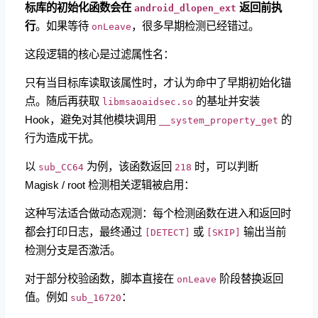
标库的初始化函数会在
​
返回前执
android_dlopen_ext
行
。如果等待
，很多早期检测已经错过。
onLeave
这段逻辑的核心是过滤属性名：
只有当目标库读取该属性时，才认为命中了早期初始化锚
点。随后再获取
​ 的基址并安装
libmsaoaidsec.so
Hook，避免对其他模块调用
的
__system_property_get
行为造成干扰。
以
​ 为例，该函数返回
时，可以判断
sub_CC64
218
Magisk / root 检测相关逻辑被启用：
这种写法适合做动态观测：每个检测函数在进入和返回时
都会打印日志，最终通过
​ 或
输出当前
[DETECT]
[SKIP]
检测分支是否激活。
对于部分校验函数，脚本直接在
​ 阶段替换返回
onLeave
值。例如
：
sub_16720