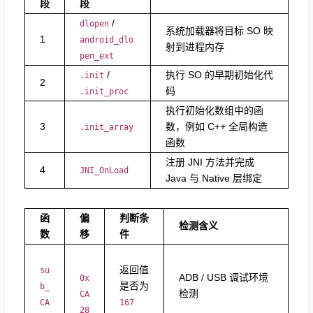
段
段
​ /
dlopen
系统加载器将目标 SO 映
1
android_dlo
射到进程内存
pen_ext
​ /
执行 SO 的早期初始化代
.init
2
码
.init_proc
执行初始化数组中的函
3
数，例如 C++ 全局构造
.init_array
函数
注册 JNI 方法并完成
4
JNI_OnLoad
Java 与 Native 层绑定
函
偏
判断条
检测含义
数
移
件
返回值
su
ADB / USB 调试环境
0x
是否为
b_
检测
CA
CA
167
28