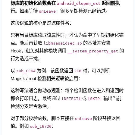
标库的初始化函数会在
​
返回前执
android_dlopen_ext
行
。如果等待
，很多早期检测已经错过。
onLeave
这段逻辑的核心是过滤属性名：
只有当目标库读取该属性时，才认为命中了早期初始化锚
点。随后再获取
​ 的基址并安装
libmsaoaidsec.so
Hook，避免对其他模块调用
的
__system_property_get
行为造成干扰。
以
​ 为例，该函数返回
时，可以判断
sub_CC64
218
Magisk / root 检测相关逻辑被启用：
这种写法适合做动态观测：每个检测函数在进入和返回时
都会打印日志，最终通过
​ 或
输出当前
[DETECT]
[SKIP]
检测分支是否激活。
对于部分校验函数，脚本直接在
​ 阶段替换返回
onLeave
值。例如
：
sub_16720