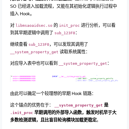
SO 已经进入加载流程，又能在其初始化逻辑执行过程中
插入 Hook。
对
​ 的
​ 进行分析，可以看
libmsaoaidsec.so
init_proc
到其早期逻辑中调用了
：
sub_123F0
继续查看
​，可以发现其调用了
sub_123F0
读取系统属性：
__system_property_get
对应导入表中也可以看到
：
__system_property_get
由此可以确定一个较理想的早期 Hook 链路：
这个锚点的优势在于：
​
是
__system_property_get
​
早期调用的外部导入函数，触发时机早于大
.init_proc
多数检测逻辑，且比盲目轮询模块加载更稳定
。