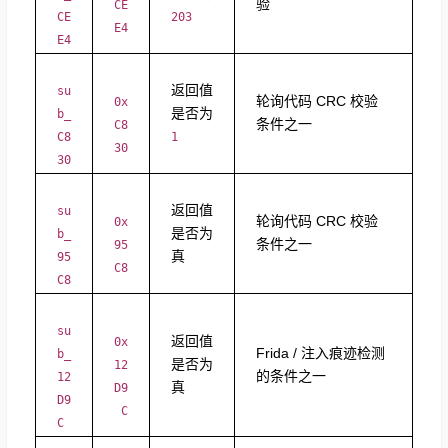
验
CE
CE
203
E4
E4
返回值
su
轮询代码 CRC 校验
0x
是否为
b_
条件之一
C8
C8
1
30
30
返回值
su
轮询代码 CRC 校验
0x
是否为
b_
条件之一
95
真
95
C8
C8
su
返回值
0x
Frida / 注入痕迹检测
b_
是否为
12
的条件之一
12
真
D9
D9
C
C