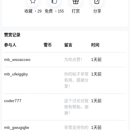
收藏
点赞
打赏
分享
・
29
・
155
赞赏记录
参与人
雪币
留言
时间
mb_wsoacceo
为你点赞！
1天前
mb_ufeiggby
你的帖子非常
1天前
有用，感谢分
享！
coder777
这个讨论对我
1天前
很有帮助，谢
谢！
mb_gwugqjlw
非常支持你的
1天前