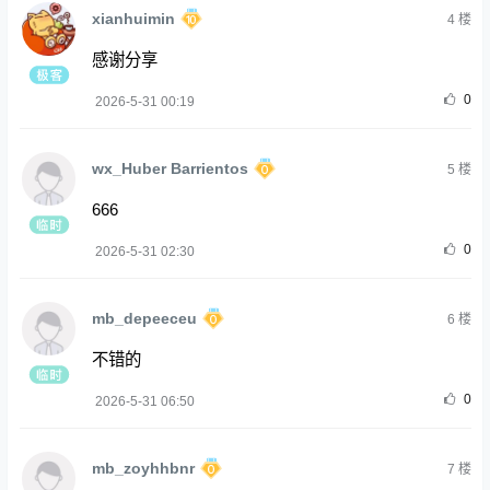
xianhuimin
4
楼
感谢分享
0
2026-5-31 00:19
wx_Huber Barrientos
5
楼
666
0
2026-5-31 02:30
mb_depeeceu
6
楼
不错的
0
2026-5-31 06:50
mb_zoyhhbnr
7
楼