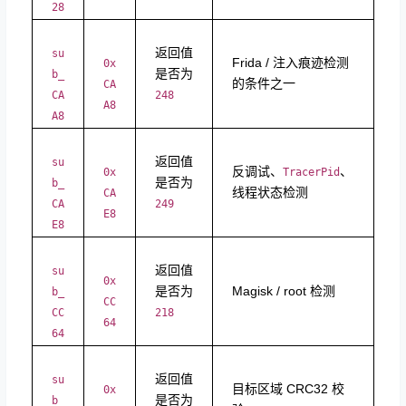
28
返回值
su
Frida / 注入痕迹检测
0x
是否为
b_
的条件之一
CA
CA
248
A8
A8
返回值
su
反调试、
、
0x
TracerPid
是否为
b_
线程状态检测
CA
CA
249
E8
E8
返回值
su
0x
是否为
Magisk / root 检测
b_
CC
CC
218
64
64
返回值
su
目标区域 CRC32 校
0x
是否为
b_