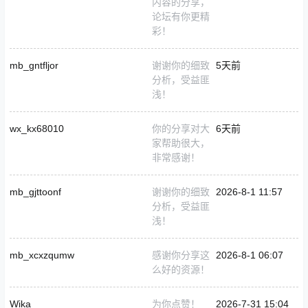
内容的分享，
论坛有你更精
彩！
mb_gntfljor
谢谢你的细致
5天前
分析，受益匪
浅！
wx_kx68010
你的分享对大
6天前
家帮助很大，
非常感谢！
mb_gjttoonf
谢谢你的细致
2026-8-1 11:57
分析，受益匪
浅！
mb_xcxzqumw
感谢你分享这
2026-8-1 06:07
么好的资源！
Wika
为你点赞！
2026-7-31 15:04