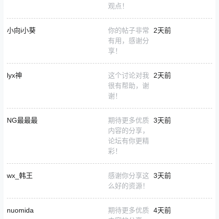
观点！
小向i小葵
你的帖子非常
2天前
有用，感谢分
享！
lyx神
这个讨论对我
2天前
很有帮助，谢
谢！
NG最最最
期待更多优质
3天前
内容的分享，
论坛有你更精
彩！
wx_韩王
感谢你分享这
3天前
么好的资源！
nuomida
期待更多优质
4天前