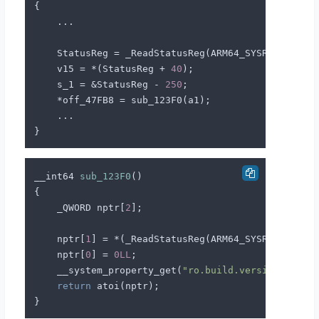
{

    ...

    StatusReg = _ReadStatusReg(ARM64_SYSREG(
3
, 
3
,
    v15 = *(StatusReg + 
40
);

    s_1 = &StatusReg - 
250
;

    *off_47FB8 = sub_123F0(a1);

    ...

__int64 
sub_123F0
()
{

    _QWORD nptr[
2
];

    nptr[
1
] = *(_ReadStatusReg(ARM64_SYSREG(
3
, 
3
,
    nptr[
0
] = 
0LL
;

    __system_property_get(
"ro.build.version.sdk"
, 
return
 atoi(nptr);
