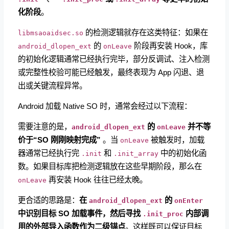
化阶段
。
​ 的检测逻辑就存在这类特征：如果在
libmsaoaidsec.so
​ 的
阶段再安装 Hook，库
android_dlopen_ext
onLeave
的初始化逻辑通常已经执行完毕，部分反调试、注入检测
或完整性校验可能已经触发，最终表现为 App 闪退、退
出或关键流程异常。
Android 加载 Native SO 时，通常会经过以下流程：
需要注意的是，
​
的
​
并不等
android_dlopen_ext
onLeave
价于“SO 刚刚映射完成”
。当
​ 被触发时，加载
onLeave
器通常已经执行完
​ 和
​ 中的初始化函
.init
.init_array
数。如果目标库把检测逻辑放在这些早期阶段，那么在
再安装 Hook 往往已经太晚。
onLeave
更合适的思路是：
在
​
的
android_dlopen_ext
onEnter
中识别目标 SO 加载事件，然后寻找
​
内部调
.init_proc
用的外部导入函数作为二级锚点
。这样既可以保证目标