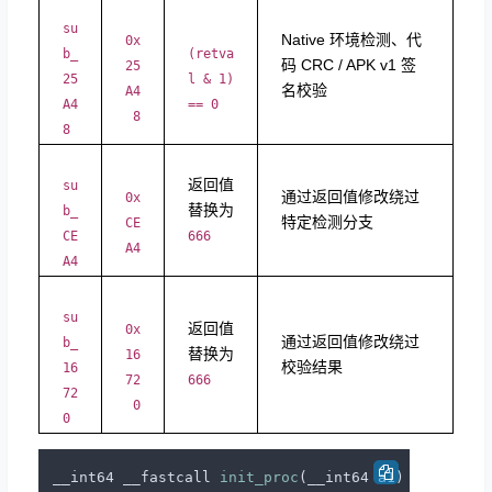
su
Native 环境检测、代
0x
b_
(retva
码 CRC / APK v1 签
25
25
l & 1)
名校验
A4
A4
== 0
8
8
返回值
su
通过返回值修改绕过
0x
替换为
b_
特定检测分支
CE
CE
666
A4
A4
su
返回值
0x
通过返回值修改绕过
b_
替换为
16
校验结果
16
72
666
72
0
0
__int64 __fastcall 
init_proc
(__int64 a1)