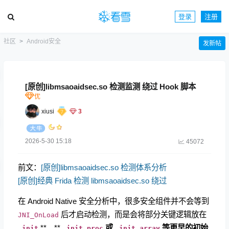
登录
注册
社区
Android安全
发新帖
[原创]libmsaoaidsec.so 检测监测 绕过 Hook 脚本
xiusi
3
2026-5-30 15:18
45072
前文：
[原创]libmsaoaidsec.so 检测体系分析
[原创]经典 Frida 检测 libmsaoaidsec.so 绕过
在 Android Native 安全分析中，很多安全组件并不会等到
​ 后才启动检测，而是会将部分关键逻辑放在
JNI_OnLoad
​ **、**​
​
或
​
等更早的初始
.init
.init_proc
.init_array