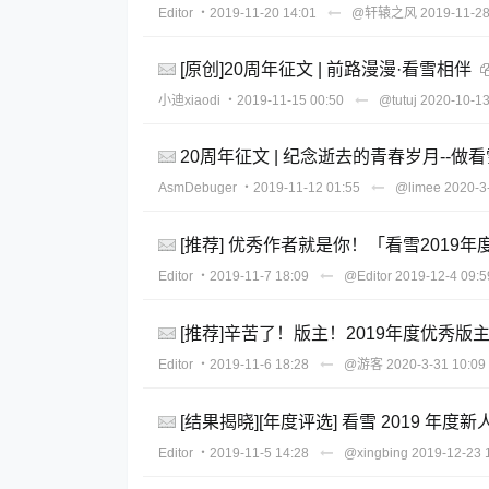
Editor
・2019-11-20 14:01
@轩辕之风
2019-11-28
[原创]20周年征文 | 前路漫漫·看雪相伴
小迪xiaodi
・2019-11-15 00:50
@tutuj
2020-10-13
20周年征文 | 纪念逝去的青春岁月--做
AsmDebuger
・2019-11-12 01:55
@limee
2020-3
[推荐] 优秀作者就是你！「看雪2019
Editor
・2019-11-7 18:09
@Editor
2019-12-4 09:5
[推荐]辛苦了！版主！2019年度优秀版
Editor
・2019-11-6 18:28
@游客
2020-3-31 10:09
[结果揭晓][年度评选] 看雪 2019 年
Editor
・2019-11-5 14:28
@xingbing
2019-12-23 