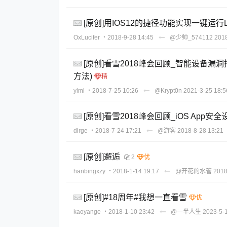
[原创]用IOS12的捷径功能实现一键运行L
OxLucifer
・2018-9-28 14:45
@少帅_574112
2018
[原创]看雪2018峰会回顾_智能设备漏
方法)
ylml
・2018-7-25 10:26
@Krypt0n
2021-3-25 18:5
[原创]看雪2018峰会回顾_iOS App
dirge
・2018-7-24 17:21
@游客
2018-8-28 13:21
[原创]邂逅
2
hanbingxzy
・2018-1-14 19:17
@开花的水管
2018
[原创]#18周年#我想一直看雪
kaoyange
・2018-1-10 23:42
@一半人生
2023-5-