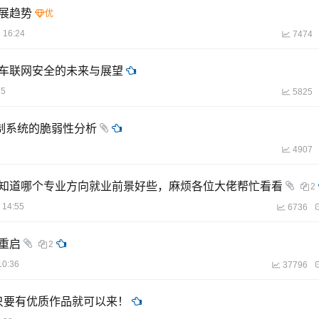
发展趋势
 16:24
7474
5G时代车联网安全的未来与展望
25
5825
集散控制系统的脆弱性分析
4907
不知道哪个专业方向就业前景好些，麻烦各位大佬帮忙看看
2
 14:55
6736
重启
2
10:36
37796
，只要有优质作品就可以来！