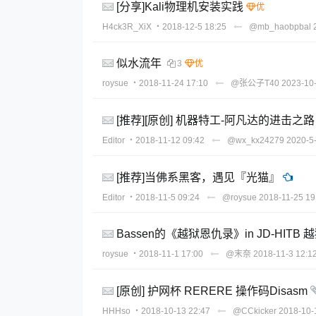
[分享]Kali物理机安装实践
H4ck3R_XiX
・2018-12-5 18:25
@mb_haobpbal
似水流年
3
roysue
・2018-11-24 17:10
@张公子T40
2023-10-
[推荐][原创] 机器特工-阿凡达的进击之路
Editor
・2018-11-12 09:42
@wx_kx24279
2020-5
[推荐]当佛系黑客，遇见『光猫』
Editor
・2018-11-5 09:24
@roysue
2018-11-25 19
Bassen的《越狱恩仇录》in JD-HI
roysue
・2018-11-1 17:00
@末奈
2018-11-3 12:1
[原创] 护网杯 RERERE 操作码Disasm
HHHso
・2018-10-13 22:47
@CCkicker
2018-10-