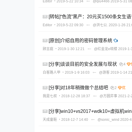
Editor
・2019-5-22 10:34
@qiu4466
2019-5-31 08
[转帖]“色流”黑产：20元买1500条女
Editor
・2019-5-22 09:30
@洪七公.
2020-1-26 21:
[原创]介绍自用的密码管理系统
顾言庭
・2019-1-30 12:21
@红金龙e晓楼
2019-1-
[分享]谈谈目前的安全发展与现状
4
白客路人甲
・2019-1-9 16:03
@游客
2019-1-14 21
[分享]对18年稍微做个总结吧
2
我是七叔
・2018-12-28 18:37
@方圆弈事
2021-2-
[分享]win10+vs2017+wdk10+虚拟机w
天成童鞋
・2018-12-7 14:40
@sonic_wind
2020-4