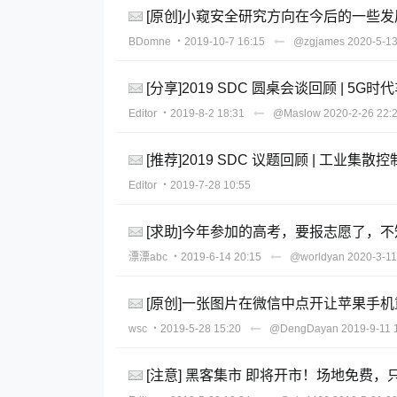
[原创]小窥安全研究方向在今后的一些
BDomne
・2019-10-7 16:15
@zgjames
2020-5-13
[分享]2019 SDC 圆桌会谈回顾 | 
Editor
・2019-8-2 18:31
@Maslow
2020-2-26 22:
[推荐]2019 SDC 议题回顾 | 工业
Editor
・2019-7-28 10:55
[求助]今年参加的高考，要报志愿了，
漂漂abc
・2019-6-14 20:15
@worldyan
2020-3-11
[原创]一张图片在微信中点开让苹果手机
wsc
・2019-5-28 15:20
@DengDayan
2019-9-11 
[注意] 黑客集市 即将开市！场地免费