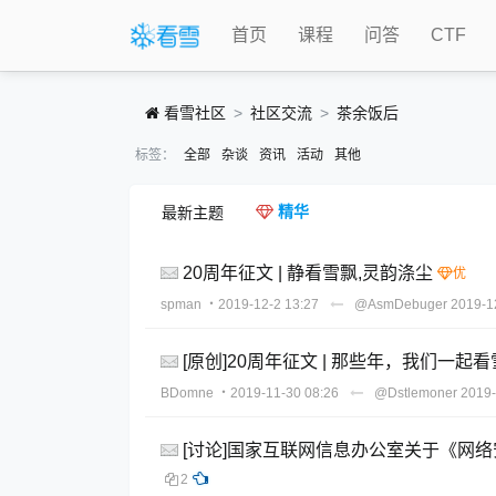
首页
课程
问答
CTF
看雪社区
社区交流
茶余饭后
标签：
全部
杂谈
资讯
活动
其他
精华
最新主题
20周年征文 | 静看雪飘,灵韵涤尘
spman
・2019-12-2 13:27
@AsmDebuger
2019-1
[原创]20周年征文 | 那些年，我们一起看
BDomne
・2019-11-30 08:26
@Dstlemoner
2019-
[讨论]国家互联网信息办公室关于《网
2