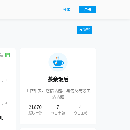
登录
注册
发新帖
茶余饭后
1
工作相关、感情话题、易物交易等生
活话题
4
21870
7
4
版块主题
今日主题
今日回帖
知