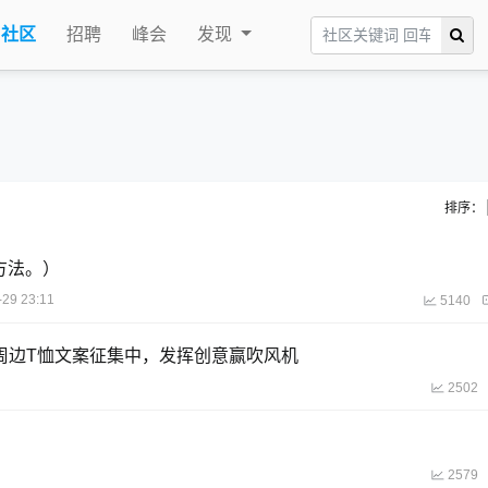
社区
招聘
峰会
发现
排序：
种方法。）
-29 23:11
5140
6周边T恤文案征集中，发挥创意赢吹风机
2502
2579