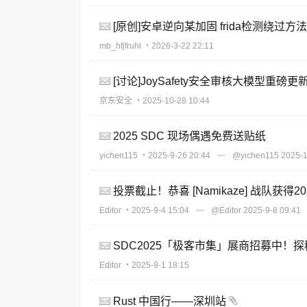
[原创]安卓逆向某加固 frida检测绕过方法
mb_hfjfruhl
・2026-3-22 22:11
[讨论]JoySafety安全审核大模型
京东安全
・2025-10-28 10:44
2025 SDC 现场偶遇免费送贴纸
yichen115
・2025-9-26 20:44
@yichen115
2025-1
投票截止！恭喜 [Namikaze] 战队获得2
Editor
・2025-9-4 15:04
@Editor
2025-9-8 09:41
SDC2025「极客市集」展商招募中！
Editor
・2025-9-1 18:15
Rust 中国行——深圳站