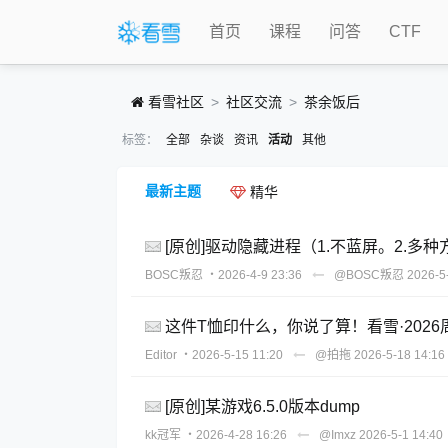
首页
课程
问答
CTF
看雪社区
社区交流
茶余饭后
标签：
全部
杂谈
资讯
活动
其他
最新主题
精华
[原创]驱动隐藏进程（1.不蓝屏。2.多
BOSC叛忍
・2026-4-9 23:36
@BOSC叛忍
2026-5
这件T恤印什么，你说了算！看雪·202
Editor
・2026-5-15 11:20
@拍拖
2026-5-18 14:16
[原创]某游戏6.5.0版本dump
kk冠军
・2026-4-28 16:26
@Imxz
2026-5-1 14:40