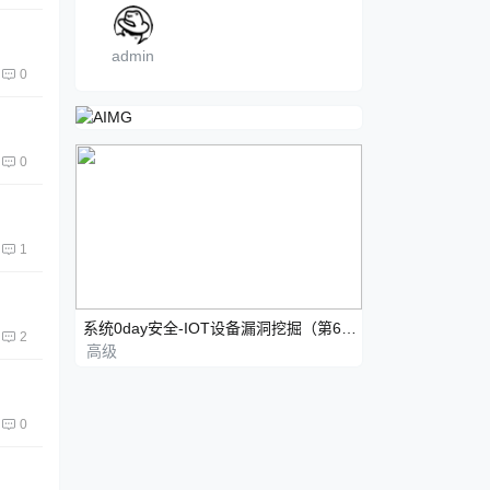
admin
0
0
1
系统0day安全-IOT设备漏洞挖掘（第6期）
2
高级
0