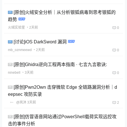
[原创]火绒安全分析｜从分析银狐病毒到思考银狐的
趋势
火绒实验室
・2天前
0
[讨论]iOS DarkSword 漏洞
mb_oznmeewd
・2天前
0
[原创]Ghidra逆向工程两本指南 · 七言九言歌诀:
ninebell
・3天前
0
[原创]Pwn2Own 击穿微软 Edge 全链路漏洞分析｜d
eepsec 攻防实录
@岚沐
3天前
2
[原创]仿冒语音网站通过PowerShell载荷实现远控攻
击的事件分析