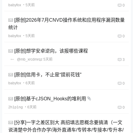
babyfox
・5天前
0
[原创]2026年7月CNVD操作系统和应用程序漏洞数量
统计
babyfox
・5天前
0
[原创]想学安卓逆向，该报哪些课程
@mb_xrcdmrqz
5天前
3
[原创]信用卡，不止是“提前花钱”
babyfox
・6天前
0
[原创]基于cJSON_Hooks的堆利用
2h1p1ng
・6天前
0
[分享]一字之差区别大 高招填志愿概念要搞清（一文
说清楚中外合作办学/海外直通车/专转本/专接本/专升本/