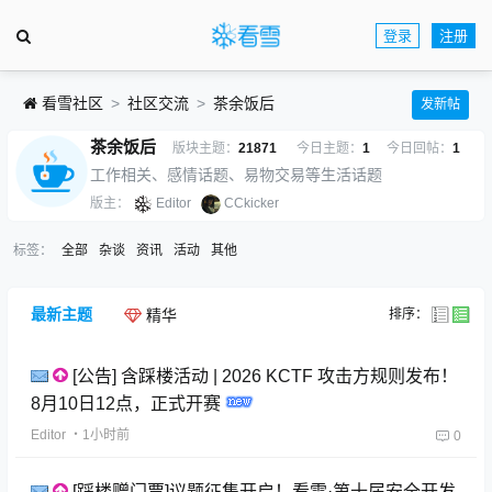
登录
注册
看雪社区
社区交流
茶余饭后
发新帖
茶余饭后
版块主题：
21871
今日主题：
1
今日回帖：
1
工作相关、感情话题、易物交易等生活话题
版主：
Editor
CCkicker
标签：
全部
杂谈
资讯
活动
其他
最新主题
排序：
精华
[公告] 含踩楼活动 | 2026 KCTF 攻击方规则发布！
8月10日12点，正式开赛
Editor
・1小时前
0
[踩楼赠门票]议题征集开启！看雪·第十届安全开发