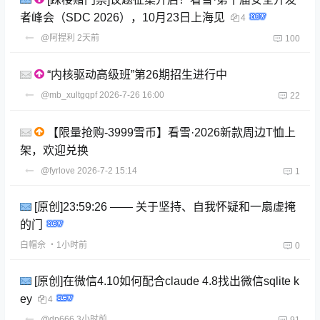
者峰会（SDC 2026），10月23日上海见
4
@阿捏利
2天前
100
“内核驱动高级班”第26期招生进行中
@mb_xultgqpf
2026-7-26 16:00
22
【限量抢购-3999雪币】看雪·2026新款周边T恤上
架，欢迎兑换
@fyrlove
2026-7-2 15:14
1
[原创]23:59:26 —— 关于坚持、自我怀疑和一扇虚掩
的门
白帽佘
・1小时前
0
[原创]在微信4.10如何配合claude 4.8找出微信sqlite k
ey
4
@dp666
3小时前
91