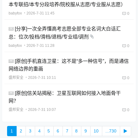
本专联招/本专分段培养/院校服从志愿/专业服从志愿）
babyfox
・2026-7-31 11:45
0
[分享]一次全弄懂高考志愿全部专业名词大白话汇
总：位次/投档/滑档/退档/专业组/调剂
babyfox
・2026-7-31 11:28
0
[原创]手机直连卫星：这不是“多一种信号”，而是通信
网络边界的重画
盛邦安全
・2026-7-31 10:11
0
[原创]信关站揭秘：卫星互联网如何接入地面骨干
网？
盛邦安全
・2026-7-31 10:07
0
1
2
3
4
5
6
7
8
9
10
...730
▶