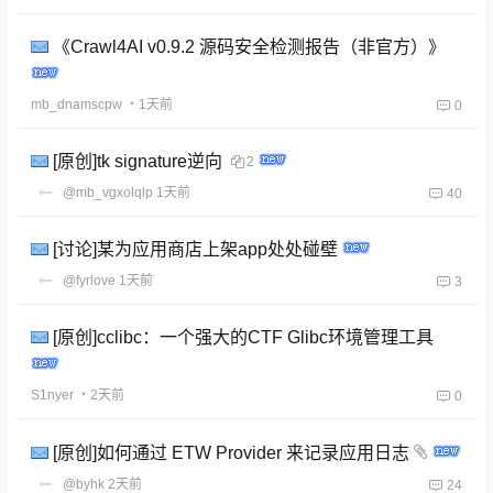
《Crawl4AI v0.9.2 源码安全检测报告（非官方）》
mb_dnamscpw
・1天前
0
[原创]tk signature逆向
2
@mb_vgxolqlp
1天前
40
[讨论]某为应用商店上架app处处碰壁
@fyrlove
1天前
3
[原创]cclibc：一个强大的CTF Glibc环境管理工具
S1nyer
・2天前
0
[原创]如何通过 ETW Provider 来记录应用日志
@byhk
2天前
24