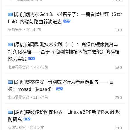
[原创]别再被Gen 3、V4搞晕了：一篇看懂星链（Star
link）终端与路由器演进史
盛邦安全
・20小时前
0
[原创]暗网监测技术实践（二）：高保真镜像复刻与
持久化存档——基于《暗网情报技术能力框架》的存档
能力实践
北京零零信安
・20小时前
0
[原创]零零信安 | 暗网威胁行为者画像报告—— 目
标：mosad（Mosad）
北京零零信安
・21小时前
0
[原创]突破传统防御边界：Linux eBPF新型Rootkit攻
防研究
火绒实验室
・21小时前
0