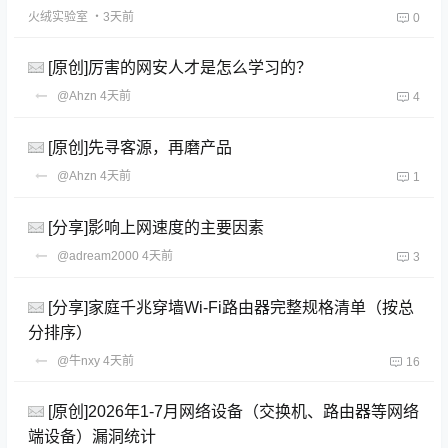
火绒实验室
・3天前
0
[原创]厉害的网安人才是怎么学习的？
@Ahzn
4天前
4
[原创]先寻客源，再磨产品
@Ahzn
4天前
1
[分享]影响上网速度的主要因素
@adream2000
4天前
3
[分享]家庭千兆穿墙Wi-Fi路由器完整规格清单（按总
分排序）
@牛nxy
4天前
16
[原创]2026年1-7月网络设备（交换机、路由器等网络
端设备）漏洞统计