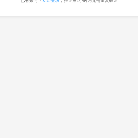
已有账号？
立即登录
，验证后1小时内无需重复验证