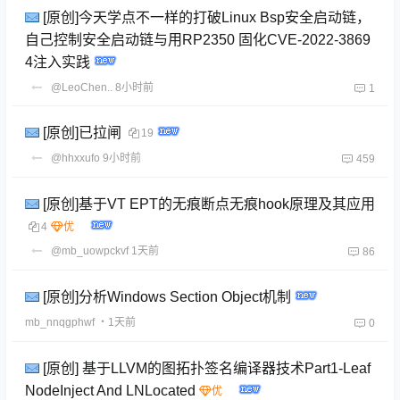
[原创]今天学点不一样的打破Linux Bsp安全启动链，
自己控制安全启动链与用RP2350 固化CVE-2022-3869
4注入实践
@LeoChen..
8小时前
1
[原创]已拉闸
19
@hhxxufo
9小时前
459
[原创]基于VT EPT的无痕断点无痕hook原理及其应用
4
@mb_uowpckvf
1天前
86
[原创]分析Windows Section Object机制
mb_nnqgphwf
・1天前
0
[原创] 基于LLVM的图拓扑签名编译器技术Part1-Leaf
NodeInject And LNLocated