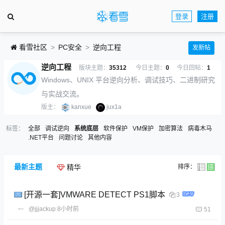
登录
注册
看雪社区
PC安全
逆向工程
发新帖
逆向工程
版块主题：
35312
今日主题：
0
今日回帖：
1
Windows、UNIX 平台逆向分析、调试技巧、二进制研究
与实战交流。
版主：
kanxue
jux1a
标签：
全部
调试逆向
系统底层
软件保护
VM保护
加密算法
病毒木马
.NET平台
问题讨论
其他内容
最新主题
排序：
精华
[开源一套]VMWARE DETECT PS1脚本
3
@jjjackup
8小时前
51