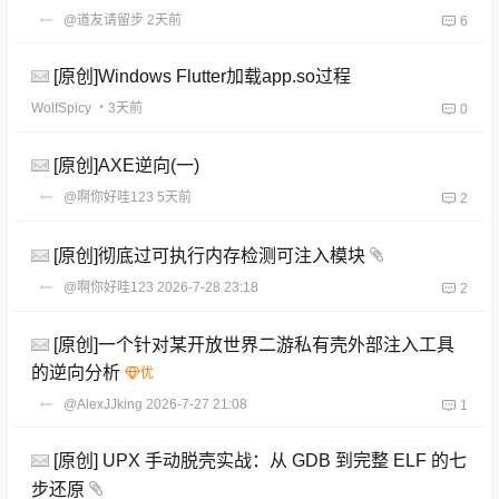
@道友请留步
2天前
6
[原创]Windows Flutter加载app.so过程
WolfSpicy
・3天前
0
[原创]AXE逆向(一)
@啊你好哇123
5天前
2
[原创]彻底过可执行内存检测可注入模块
@啊你好哇123
2026-7-28 23:18
2
[原创]一个针对某开放世界二游私有壳外部注入工具
的逆向分析
@AlexJJking
2026-7-27 21:08
1
[原创] UPX 手动脱壳实战：从 GDB 到完整 ELF 的七
步还原