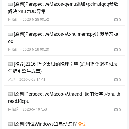
[原创]PerspectiveMacos-qemu添加+pclmulqdq参数
解决 xnu #UD异常
内核蛆
・2026-5-28 08:52
0
[原创]PerspectiveMacos-从xnu memcpy崩溃学习kall
oc
内核蛆
・2026-5-19 08:28
0
[推荐]2116 指令集归纳推理引擎 (通用指令架构和反
汇编引擎生成器)
光刃
・2026-5-17 14:41
0
[原创]PerspectiveMacos-从thread_tid崩溃学习xnu th
read和cpu
内核蛆
・2026-5-7 07:58
0
[原创]调试Windows11启动过程