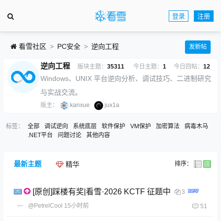
登录
注册
看雪社区
PC安全
逆向工程
发新帖
逆向工程
版块主题：
35311
今日主题：
1
今日回帖：
12
Windows、UNIX 平台逆向分析、调试技巧、二进制研究
与实战交流。
版主：
kanxue
jux1a
标签：
全部
调试逆向
系统底层
软件保护
VM保护
加密算法
病毒木马
.NET平台
问题讨论
其他内容
最新主题
排序：
精华
[原创]踩楼有奖|看雪·2026 KCTF 征题中
3
@PetrelCool
15小时前
51