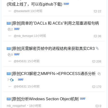
(完成上线了，可以在github下载)
@basketwill
13小时前
22
[原创]简单的"DACLs 和 ACEs"利用之阻塞进程句柄
2
@mb_tivmzgei
13小时前
36
[原创]无需解密页帧中的进程结构来获取真实CR3
9
@845631
15小时前
208
[原创]CR3解密之MMPFN->EPROCESS通杀分析
7
@845631
15小时前
170
[原创]分析Windows Section Object机制
mb_nnqgphwf
・18小时前
0