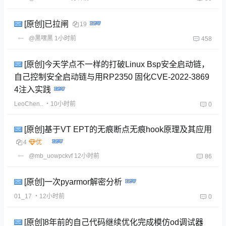
[原创]已拉闸
19
@黑嘿黑
1小时前
458
[原创]今天学点不一样的打破Linux Bsp安全启动链，
自己控制安全启动链与用RP2350 固化CVE-2022-3869
4注入实践
LeoChen..
・10小时前
0
[原创]基于VT EPT的无痕断点无痕hook原理及其应用
4
@mb_uowpckvf
12小时前
86
[原创]一次pyarmor解密分析
01_17
・12小时前
0
[原创]8年前的自己代码继续优化完成模仿od调试器