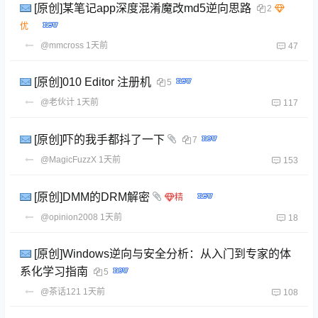
[原创]某笔记app深度混淆魔改md5逆向思路
2
@mmcross
1天前
47
[原创]010 Editor 注册机
5
@老伙计
1天前
117
[原创]吓的我手都抖了一下
7
@MagicFuzzX
1天前
153
[原创]DMM的DRM解密
@opinion2008
1天前
18
[原创]Windows逆向与安全分析：从入门到专家的体
系化学习指南
5
@茶话121
1天前
108