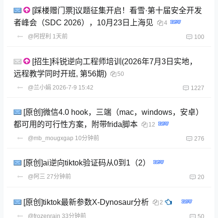
[踩楼赠门票]议题征集开启！看雪·第十届安全开发
者峰会（SDC 2026），10月23日上海见
4
@阿捏利
1天前
100
[招生]科锐逆向工程师培训(2026年7月3日实地，
远程教学同时开班, 第56期)
50
@兰小娟
2026-7-9 15:42
1227
[原创]微信4.0 hook，三端（mac，windows，安卓）
都可用的可行性方案，附带frida脚本
12
@mb_mougxgap
10分钟前
276
[原创]ai逆向tiktok验证码从0到1（2）
@阿三
27分钟前
20
[原创]tiktok最新参数X-Dynosaur分析
2
@frozenrain
33分钟前
50