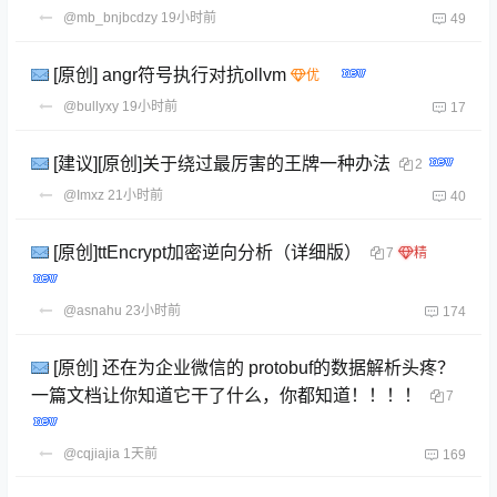
@mb_bnjbcdzy
19小时前
49
[原创] angr符号执行对抗ollvm
@bullyxy
19小时前
17
[建议][原创]关于绕过最厉害的王牌一种办法
2
@Imxz
21小时前
40
[原创]ttEncrypt加密逆向分析（详细版）
7
@asnahu
23小时前
174
[原创] 还在为企业微信的 protobuf的数据解析头疼？
一篇文档让你知道它干了什么，你都知道！！！！
7
@cqjiajia
1天前
169