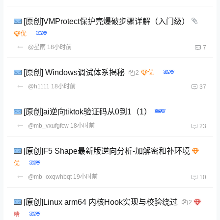
[原创]VMProtect保护壳爆破步骤详解（入门级）
@星雨
18小时前
7
[原创] Windows调试体系揭秘
2
@h1111
18小时前
37
[原创]ai逆向tiktok验证码从0到1（1）
@mb_vxufgfcw
18小时前
23
[原创]F5 Shape最新版逆向分析-加解密和补环境
@mb_oxqwhbqt
19小时前
10
[原创]Linux arm64 内核Hook实现与校验绕过
2