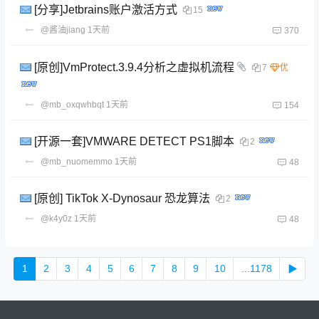
[分享]Jetbrains账户激活方式
15
@酱油jiang
1天前
370
[原创]VmProtect.3.9.4分析之虚拟机流程
7
@mb_oxqwhbqt
1天前
154
[开源一套]VMWARE DETECT PS1脚本
2
@mb_nuomemmo
1天前
48
[原创] TikTok X-Dynosaur 恐龙算法
2
@k4y0z
1天前
48
1
2
3
4
5
6
7
8
9
10
...1178
▶