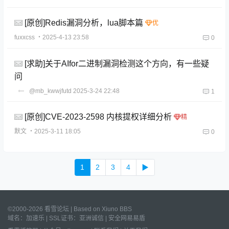
[原创]Redis漏洞分析，lua脚本篇
fuxxcss
・2025-4-13 23:58
0
[求助]关于AIfor二进制漏洞检测这个方向，有一些疑
问
@mb_kwwjfutd
2025-3-24 22:48
1
[原创]CVE-2023-2598 内核提权详细分析
默文
・2025-3-11 18:05
0
1
2
3
4
▶
©2000-2026 看雪论坛 | Based on
Xiuno BBS
域名：
加速乐
| SSL证书：
亚洲诚信
|
安全网易易盾