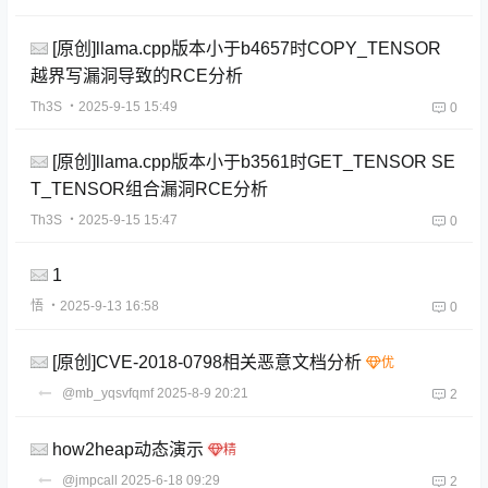
[原创]llama.cpp版本小于b4657时COPY_TENSOR
越界写漏洞导致的RCE分析
Th3S
・2025-9-15 15:49
0
[原创]llama.cpp版本小于b3561时GET_TENSOR SE
T_TENSOR组合漏洞RCE分析
Th3S
・2025-9-15 15:47
0
1
悟
・2025-9-13 16:58
0
[原创]CVE-2018-0798相关恶意文档分析
@mb_yqsvfqmf
2025-8-9 20:21
2
how2heap动态演示
@jmpcall
2025-6-18 09:29
2