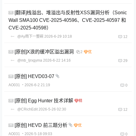
[翻译]栈溢出、堆溢出与反射性XSS漏洞分析（Sonic
Wall SMA100 CVE-2025-40596、CVE-2025-40597 和
CVE-2025-40598）
@Ay雨下一整碗
2026-6-29 10:18
12
[原创]X浪的缓冲区溢出漏洞
2
@mb_ljrxgyma
2026-6-22 14:16
29
[原创] HEVD03-07
AO031
・2026-6-2 21:19
0
[原创] Egg Hunter 技术详解
@CRichEdit
2026-5-26 02:30
12
[原创] HEVD 前三题分析
AO031
・2026-5-18 09:03
0