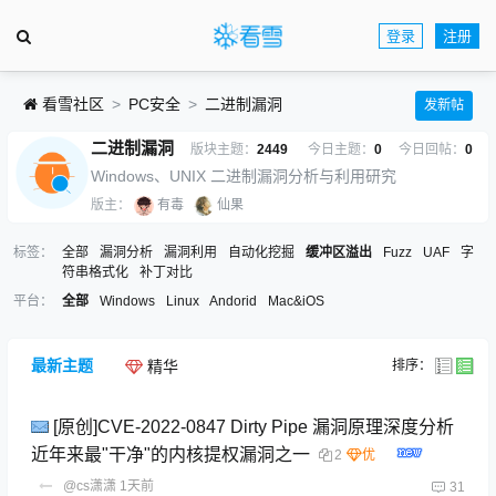
登录
注册
看雪社区
PC安全
二进制漏洞
发新帖
二进制漏洞
版块主题：
2449
今日主题：
0
今日回帖：
0
Windows、UNIX 二进制漏洞分析与利用研究
版主：
有毒
仙果
标签：
全部
漏洞分析
漏洞利用
自动化挖掘
缓冲区溢出
Fuzz
UAF
字
符串格式化
补丁对比
平台：
全部
Windows
Linux
Andorid
Mac&iOS
最新主题
排序：
精华
[原创]CVE-2022-0847 Dirty Pipe 漏洞原理深度分析
近年来最"干净"的内核提权漏洞之一
2
@cs潇潇
1天前
31