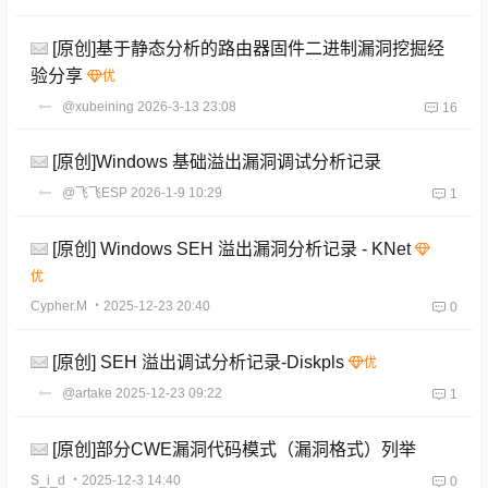
[原创]基于静态分析的路由器固件二进制漏洞挖掘经
验分享
@xubeining
2026-3-13 23:08
16
[原创]Windows 基础溢出漏洞调试分析记录
@飞飞ESP
2026-1-9 10:29
1
[原创] Windows SEH 溢出漏洞分析记录 - KNet
Cypher.M
・2025-12-23 20:40
0
[原创] SEH 溢出调试分析记录-Diskpls
@artake
2025-12-23 09:22
1
[原创]部分CWE漏洞代码模式（漏洞格式）列举
S_i_d
・2025-12-3 14:40
0