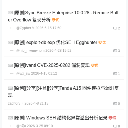
[原创]Sync Breeze Enterprise 10.0.28 - Remote Buff
er Overflow 复现分析
@Cypher.M
2026-5-15 17:50
2
[原创] exploit-db exp 优化SEH Egghunter
@mb_mwnnynpm
2026-4-28 19:52
3
[原创]ivanti CVE-2025-0282 漏洞复现
@wx_sw
2026-4-15 01:12
1
[原创][分享][注意][分享]Tenda A15 固件模拟与漏洞复
现
zach0ry
・2026-4-8 21:13
0
[原创] Windows SEH 结构化异常溢出分析记录
@aจุ๊บ
2026-3-25 09:10
8