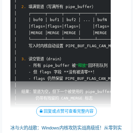
│                                                 
│  
2.
 填满管道（写满所有 pipe_buffer）                 
│     ┌──────┬──────┬──────┬──────┬───────────────
│     │ buf0 │ buf1 │ buf2 │ ... │ bufN          │
│     │flags=│flags=│flags=│     │flags=         │
│     │MERGE │MERGE │MERGE │     │MERGE          │
│     └──────┴──────┴──────┴──────┴───────────────
│     写入时内核自动设置 PIPE_BUF_FLAG_CAN_MERGE      
│                                                 
│  
3.
 读空管道（drain）                              
│     - 所有 pipe_buffer 被
"释放"
回环形队列            
│     - 但 flags 字段 **没有被清零**！                
│     - flags 仍然保留 PIPE_BUF_FLAG_CAN_MERGE      
│                                                 
│  结果：管道为空，但下一个被使用的 pipe_buffer          
│        仍带有残留的 CAN_MERGE 标志                  
回复或点赞可查看完整内容
冰与火的战歌：Windows内核攻防实战高级班！从零到实