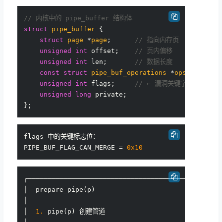
// 内核中的 pipe_buffer 结构体
struct
pipe_buffer
 {
struct
page
 *
page
;
// 指向内存页
unsigned
int
 offset;    
// 页内偏移
unsigned
int
 len;       
// 数据长度
const
struct
pipe_buf_operations
 *
ops
;
unsigned
int
 flags;     
// ← 漏洞关键字段！
unsigned
long
 private;

flags 中的关键标志位：

PIPE_BUF_FLAG_CAN_MERGE = 
0x10
┌─────────────────────────────────────────────────
│  prepare_pipe(p)                                
│                                                 
│  
1.
 pipe(p) 创建管道                              