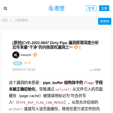
登录
注册
社区
二进制漏洞
发新帖
[原创]CVE-2022-0847 Dirty Pipe 漏洞原理深度分析
近年来最"干净"的内核提权漏洞之一
4seaynl
2026-6-17 19:25
9589
这个漏洞的本质是：
pipe_buffer 结构体中的
字段
flags
未被正确初始化
，导致通过
从文件引入的页面
splice()
缓存（page cache）被错误地标记为"可合并写
入"（
），从而允许后续的
PIPE_BUF_FLAG_CAN_MERGE
直接写入该页面缓存，修改任意只读文件的内
write()