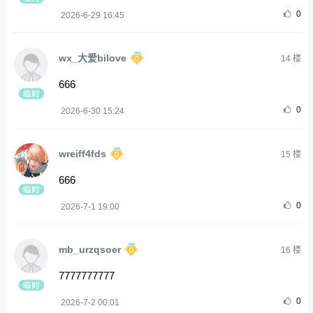
0
2026-6-29 16:45
wx_大爱bilove
14
楼
666
0
2026-6-30 15:24
wreiff4fds
15
楼
666
0
2026-7-1 19:00
mb_urzqsoer
16
楼
7777777777
0
2026-7-2 00:01