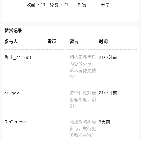
收藏
免费
打赏
分享
・
10
・
71
赞赏记录
参与人
雪币
留言
时间
咖啡_741298
期待更多优质
21小时前
内容的分享，
论坛有你更精
彩！
cr_lgdx
这个讨论对我
21小时前
很有帮助，谢
谢！
ReGenesis
感谢你的积极
3天前
参与，期待更
多精彩内容！