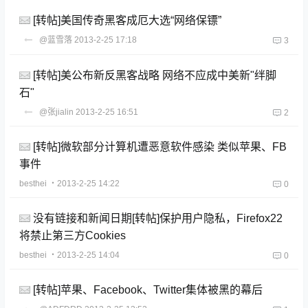
[转帖]美国传奇黑客成厄大选“网络保镖”
@蓝雪落
2013-2-25 17:18
3
[转帖]美公布新反黑客战略 网络不应成中美新"绊脚
石"
@张jialin
2013-2-25 16:51
2
[转帖]微软部分计算机遭恶意软件感染 类似苹果、FB
事件
besthei
・2013-2-25 14:22
0
没有链接和新闻日期[转帖]保护用户隐私，Firefox22
将禁止第三方Cookies
besthei
・2013-2-25 14:04
0
[转帖]苹果、Facebook、Twitter集体被黑的幕后