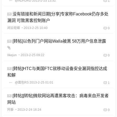
@ADFDRD
2013-2-25 13:52
1
没有链接和新闻日期[分享]专家称Facebook仍存多处
漏洞 可致黑客控制账户
闲云轻烟
・2013-2-25 10:40
0
[转帖]以色列门户网站Walla被黑 58万用户信息泄露
likejun
・2013-2-25 09:22
0
[转帖]HTC与美国FTC就移动设备安全漏洞指控达成
和解
@面包RS
2013-2-25 01:01
1
[转帖][转帖]微软网站再遭黑客攻击：病毒来自开发者
网站
阿泰
・2013-2-24 16:24
0