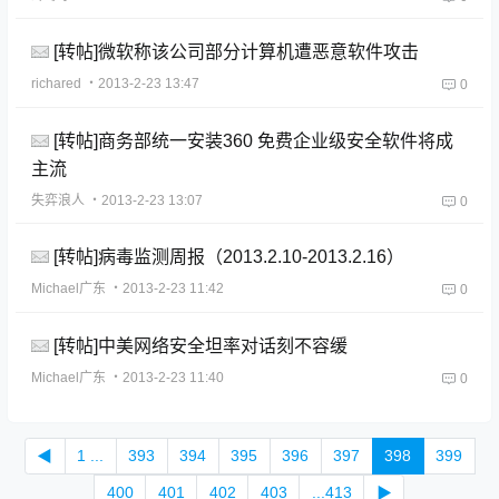
[转帖]微软称该公司部分计算机遭恶意软件攻击
richared
・2013-2-23 13:47
0
[转帖]商务部统一安装360 免费企业级安全软件将成
主流
失弈浪人
・2013-2-23 13:07
0
[转帖]病毒监测周报（2013.2.10-2013.2.16）
Michael广东
・2013-2-23 11:42
0
[转帖]中美网络安全坦率对话刻不容缓
Michael广东
・2013-2-23 11:40
0
◀
1 ...
393
394
395
396
397
398
399
400
401
402
403
...413
▶