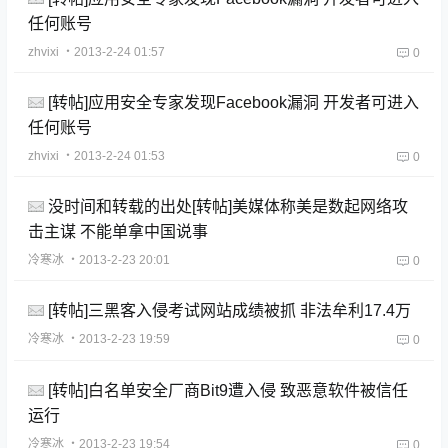
任何账号
zhvixi
・2013-2-24 01:57
0
[转帖]应用安全专家发现Facebook漏洞 开发者可进入
任何账号
zhvixi
・2013-2-24 01:53
0
没时间和转载的出处[转帖]美媒体称美是数起网络攻
击主谋 不能单拿中国说事
冷寒冰
・2013-2-23 20:01
0
[转帖]三黑客入侵考试网站成绩被抓 非法牟利17.4万
冷寒冰
・2013-2-23 19:59
0
[转帖]白名单安全厂商Bit9遭入侵 致恶意软件被信任
运行
冷寒冰
・2013-2-23 19:54
0