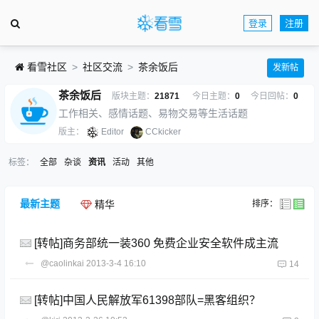
登录
注册
看雪社区
社区交流
茶余饭后
发新帖
茶余饭后
版块主题：
21871
今日主题：
0
今日回帖：
0
工作相关、感情话题、易物交易等生活话题
版主：
Editor
CCkicker
标签：
全部
杂谈
资讯
活动
其他
最新主题
排序：
精华
[转帖]商务部统一装360 免费企业安全软件成主流
@caolinkai
2013-3-4 16:10
14
[转帖]中国人民解放军61398部队=黑客组织？