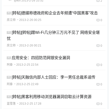
@kiri
2013-2-26 10:52
2
[转帖]德媒称德政府和企业去年频遭“中国黑客”攻击
房立帅
・2013-2-26 00:25
0
[转帖][转帖]蹭Wi-Fi几分钟三万元不见了 网络安全堪
忧
房立帅
・2013-2-26 00:21
0
应用安全：四招防范网银安全漏洞
阿泰
・2013-2-25 22:54
0
[转帖]天融信内部人士回应：李一男任总裁系谣传
阿泰
・2013-2-25 22:49
0
[转帖]黑客利用移动浏览器漏洞窃取云计算资源
蓝雪落
・2013-2-25 17:28
0