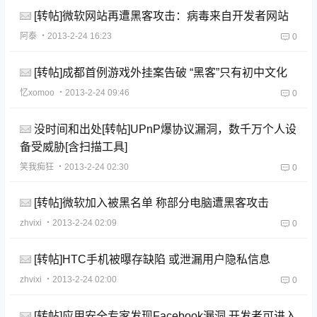
[转帖]微软网站再遭黑客攻击：病毒来自开发者网站
阿泰
・2013-2-24 16:23
0
[转帖]成都首例游戏外挂案告破 “黑客”只有初中文化
忆xomoo
・2013-2-24 09:46
0
没时间和出处[转帖]UPnP爆协议漏洞，数千万个人设
备受威胁[含扫描工具]
笑我痴狂
・2013-2-24 02:30
0
[转帖]微软加入被黑名单 称部分电脑遭黑客攻击
zhvixi
・2013-2-24 02:09
0
[转帖]HTC手机被曝存缺陷 或泄漏用户隐私信息
zhvixi
・2013-2-24 02:00
0
[转帖]应用安全专家发现Facebook漏洞 开发者可进入