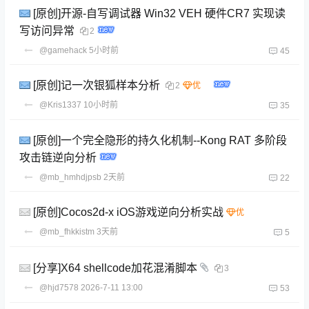
[原创]开源-自写调试器 Win32 VEH 硬件CR7 实现读
写访问异常
2
@gamehack
5小时前
45
[原创]记一次银狐样本分析
2
@Kris1337
10小时前
35
[原创]一个完全隐形的持久化机制--Kong RAT 多阶段
攻击链逆向分析
@mb_hmhdjpsb
2天前
22
[原创]Cocos2d-x iOS游戏逆向分析实战
@mb_fhkkistm
3天前
5
[分享]X64 shellcode加花混淆脚本
3
@hjd7578
2026-7-11 13:00
53