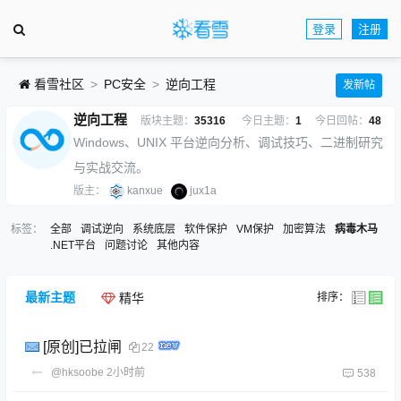
登录
注册
看雪社区
PC安全
逆向工程
发新帖
逆向工程
版块主题：
35316
今日主题：
1
今日回帖：
48
Windows、UNIX 平台逆向分析、调试技巧、二进制研究
与实战交流。
版主：
kanxue
jux1a
标签：
全部
调试逆向
系统底层
软件保护
VM保护
加密算法
病毒木马
.NET平台
问题讨论
其他内容
最新主题
排序：
精华
[原创]已拉闸
22
@hksoobe
2小时前
538