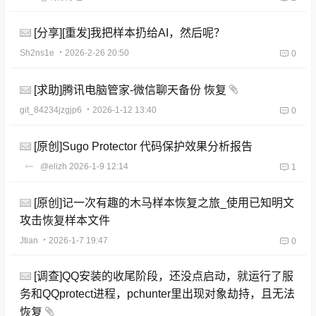
[分享][重发]我把样本扔给AI，然后呢？
Sh2ns1e
・2026-2-26 20:50
0
[求助]腾讯电脑管家-微信聊天备份 恢复
git_84234jzgjp6
・2026-1-12 13:40
0
[原创]Sugo Protector 代码保护效果分析报告
@elizh
2026-1-9 12:14
1
[原创]记一次有趣的木马样本恢复之旅_使用已知明文
攻击恢复样本文件
Jtian
・2026-1-7 19:47
0
[调查]QQ安装的收尾阶段，还没点启动，就运行了服
务和QQprotect进程，pchunter里出现对象劫持，且无法
恢复