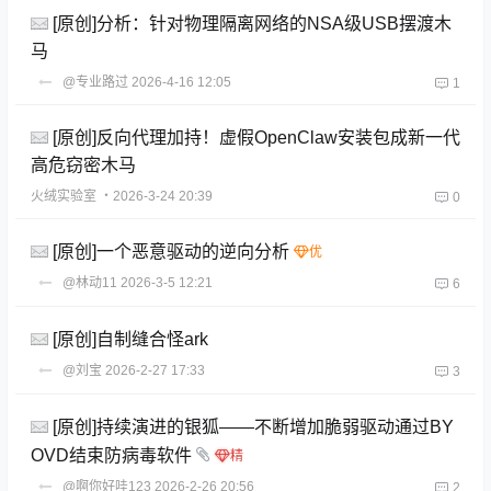
[原创]分析：针对物理隔离网络的NSA级USB摆渡木
马
@专业路过
2026-4-16 12:05
1
[原创]反向代理加持！虚假OpenClaw安装包成新一代
高危窃密木马
火绒实验室
・2026-3-24 20:39
0
[原创]一个恶意驱动的逆向分析
@林动11
2026-3-5 12:21
6
[原创]自制缝合怪ark
@刘宝
2026-2-27 17:33
3
[原创]持续演进的银狐——不断增加脆弱驱动通过BY
OVD结束防病毒软件
@啊你好哇123
2026-2-26 20:56
2