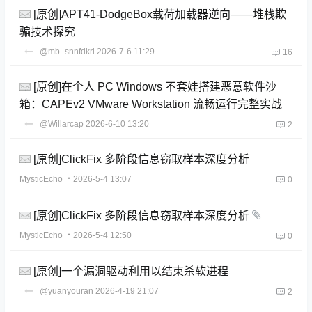
[原创]APT41-DodgeBox载荷加载器逆向——堆栈欺
骗技术探究
@mb_snnfdkrl
2026-7-6 11:29
16
[原创]在个人 PC Windows 不套娃搭建恶意软件沙
箱：CAPEv2 VMware Workstation 流畅运行完整实战
@Willarcap
2026-6-10 13:20
2
[原创]ClickFix 多阶段信息窃取样本深度分析
MysticEcho
・2026-5-4 13:07
0
[原创]ClickFix 多阶段信息窃取样本深度分析
MysticEcho
・2026-5-4 12:50
0
[原创]一个漏洞驱动利用以结束杀软进程
@yuanyouran
2026-4-19 21:07
2