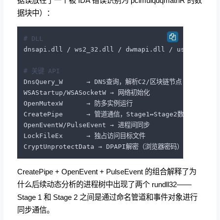
据误放在了一个被 IDA 错误识别为 pclmulqdqmathR 的数
据块中）：
# DLL
dnsapi.dll / ws2_32.dll / dwmapi.dll / user32.dll

# 关键 API
DnsQuery_W      → DNS查询，解析C2/区块链节点

WSAStartup/WSASocketW → 网络初始化

OpenMutexW      → 防多实例运行

CreatePipe      → 管道通信，Stage1↔Stage2数据传递

OpenEventW/PulseEvent → 进程间同步

LockFileEx      → 独占访问目标文件

CreatePipe + OpenEvent + PulseEvent 的组合解释了为
什么后续动态分析的进程树中出现了两个 rundll32——
Stage 1 和 Stage 2 之间是通过命名管道和事件对象进行
同步通信。