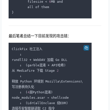
        filesize < 
6
MB and

}
最后笔者总结一下目前发现的攻击链：
ClickFix 社工注入

    ↓

rundll32 + WebDAV 加载 Go DLL

    ↓  (garble混淆 + API哈希)

从 Mediafire 下载 Stage 
2
    ↓

释放 Python 环境到 Mozilla\Extensions\

写注册表持久化

    ↓  (
4
层Python混淆)

node_modules.asar → shellcode

    ↓  (LdrCallEnclave 绕EDR)

连接币安智能链读取 C2 指令
