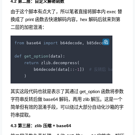
4.2 第二层：自定义解密函数
由于这个脚本有点大了，所以笔者直接将脚本内 exec 替
换成了 print 函数去快速解码内容，hex 解码后就来到第
二层的加密混淆：
from
 base64 
import
 b64decode, b85decode

def
get_option
(
data
):

return
 zlib.decompress(

        b64decode(data[::-
1
])  
# 反转后 base64 解码
其实这段代码也就是表示了其通过 get_option 函数将参数
字符串反转后做 base64 解码，再用 zlib 解压。这是一个
简单但有效的混淆手段，可以绕过大部分自动化沙箱的字
符串提取。
4.3 第三层：zlib 压缩 + base64