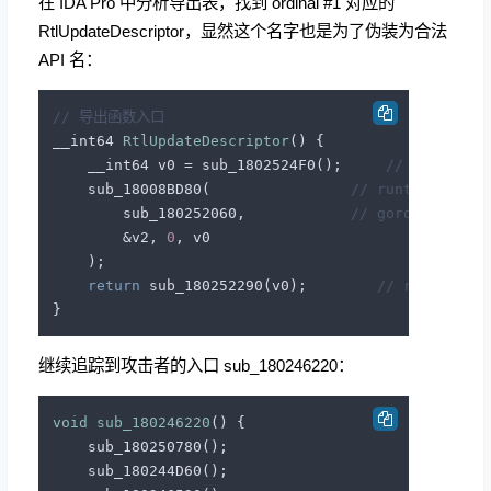
在 IDA Pro 中分析导出表，找到 ordinal #1 对应的
RtlUpdateDescriptor，显然这个名字也是为了伪装为合法
API 名：
// 导出函数入口
__int64 
RtlUpdateDescriptor
()
 {

    __int64 v0 = sub_1802524F0();     
// Go runt
    sub_18008BD80(                
// runtime.newp
        sub_180252060,            
// goroutine 
        &v2, 
0
, v0

    );

return
 sub_180252290(v0);        
// runtime.
继续追踪到攻击者的入口 sub_180246220：
void
sub_180246220
()
 {

    sub_180250780();

    sub_180244D60();
