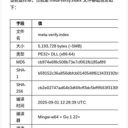
该前置样本，也就是 meta-verify.index 文件基础信息如
下：
字段
值
文件
meta-verify.index
名
大小
5,193,728 bytes (~5MB)
类型
PE32+ DLL (x86-64)
MD5
cb974e6f8c508b73e7cf061fb185af89
SHA-
b59152c36a856dbfcb0140548f613433192b9f51
1
SHA-
cb2e02747ad64b3df49cff3dc5bff9563f31309dd9
256
编译
2025-09-01 12:28:39 UTC
时间
编译
Mingw-w64 + Go 1.22+
器