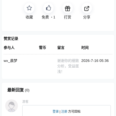
收藏
点赞
打赏
分享
・
1
赞赏记录
参与人
雪币
留言
时间
wx_晨梦
谢谢你的细致
2026-7-16 05:36
分析，受益匪
浅！
最新回复
(
0
)
游客
登录
|
注册
方可回帖