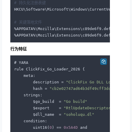
# 持久化注册表键
HKCU\Software\Microsoft\Windows\CurrentVersion\Ru
# 关键落地文件
%APPDATA%\Mozilla\Extensions\c89de6f9.default-rele
行为特征
# YARA

rule ClickFix_Go_Loader_2026 
{
    meta
:
        description = 
"ClickFix Go DLL Loader wit
        hash = 
"cb2e02747ad64b3df49cff3dc5bff9563
    strings
:
        $go_build  = 
"Go build"
        $export    = 
"RtlUpdateDescriptor"
        $dll_name  = 
"soholuqu.dl"
    condition
:
        uint16(
0
) == 
0x5A4D
 and
