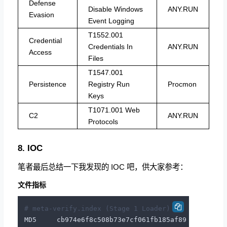
Defense
Disable Windows
ANY.RUN
Evasion
Event Logging
T1552.001
Credential
Credentials In
ANY.RUN
Access
Files
T1547.001
Persistence
Registry Run
Procmon
Keys
T1071.001 Web
C2
ANY.RUN
Protocols
8. IOC
笔者最后总结一下我发现的 IOC 吧，供大家参考：
文件指标
# meta-verify.index (Stage 1 Loader)
MD5     cb974e6f8c508b73e7cf061fb185af89
