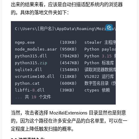
出来的结果来看，应该是自动扫描适配系统内的浏览器
的。具体的落地文件夹如下：
C:\Users\[用户名]\AppData\Roaming\Mozilla\Extensions
ngep.exe          (103KB)   stealer 主程序

node_modules.asar (950KB)   Python payload（混淆）

python315.dll     (7042KB)  Python 
3.15
 解释器

python315.
zip
     (4547KB)  Python 标准库

sqlite3.dll       (1548KB)  读取浏览器数据库

vcruntime140.dll  (118KB)   VS2022 运行库

python.cat        (600KB)   数字签名目录（伪装合法）

libffi-
8.
... 
共 
19
当然，攻击者选择 Mozilla\Extensions 目录显然也是刻意
的，因为这个路径在许多安全产品的白名单里，可以在一
定程度上降低触发扫描的概率。