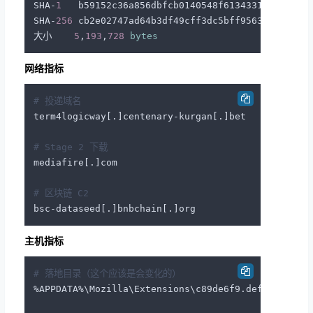
SHA-
1
   b59152c36a856dbfcb0140548f613433192b9f51

SHA-
256
 cb2e02747ad64b3df49cff3dc5bff9563f31309dd9
大小    
5
,
193
,
728
bytes
网络指标
# 投递域名
term4logicway[.]centenary-kurgan[.]bet

# Stage 2 下载
mediafire[.]com

# 区块链 C2
主机指标
# 落地目录（这个应该是会变化的）
%APPDATA%\Mozilla\Extensions\c89de6f9.default-rele