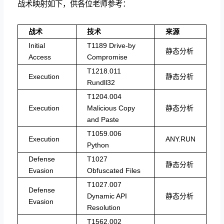
战术映射如下，供各位老师参考：
战术
技术
来源
Initial
T1189 Drive-by
静态分析
Access
Compromise
T1218.011
Execution
静态分析
Rundll32
T1204.004
Execution
Malicious Copy
静态分析
and Paste
T1059.006
Execution
ANY.RUN
Python
Defense
T1027
静态分析
Evasion
Obfuscated Files
T1027.007
Defense
Dynamic API
静态分析
Evasion
Resolution
T1562.002