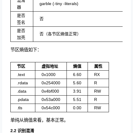
混淆
garble (-tiny -literals)
器
是否
否
签名
是否
否（各节区熵值正常）
加壳
节区熵值如下：
节区
虚拟地址
熵值
属性
.text
0x1000
6.60
RX
.rdata
0x254000
5.60
R
.data
0x4bf000
3.91
RW
.pdata
0x53a000
5.51
R
.tls
0x54c000
0.00
RW
单纯从熵值来看，基本正常。
2.2 识别混淆