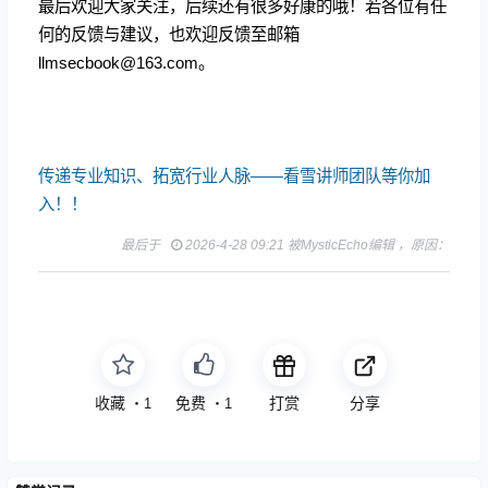
最后欢迎大家关注，后续还有很多好康的哦！若各位有任
何的反馈与建议，也欢迎反馈至邮箱
llmsecbook@163.com。
传递专业知识、拓宽行业人脉——看雪讲师团队等你加
入！！
最后于
2026-4-28 09:21 被MysticEcho编辑 ，原因：
收藏
打赏
分享
・
1
・
1