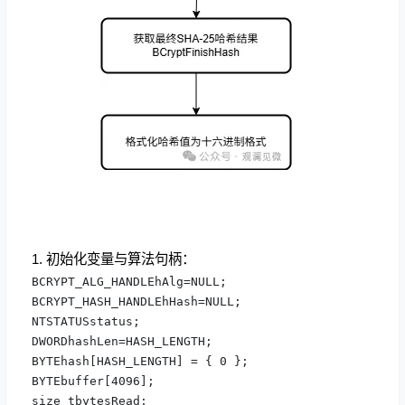
1. 初始化变量与算法句柄：
BCRYPT_ALG_HANDLEhAlg=NULL;

BCRYPT_HASH_HANDLEhHash=NULL;

NTSTATUSstatus;

DWORDhashLen=HASH_LENGTH;

BYTEhash[HASH_LENGTH] = { 0 };

BYTEbuffer[4096];

size_tbytesRead;