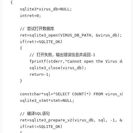
{

    sqlite3*virus_db=NULL;

    intret=0;

    // 尝试打开数据库

    ret=sqlite3_open(VIRUS_DB_PATH, &virus_db);

    if(ret!=SQLITE_OK)

    {

        // 打开失败，输出错误信息并返回-1

        fprintf(stderr,"Cannot open the Virus datab
        sqlite3_close(virus_db);

        return-1;

    }

    constchar*sql="SELECT COUNT(*) FROM virus_sha256
    sqlite3_stmt*stmt=NULL;

    // 编译SQL语句

    ret=sqlite3_prepare_v2(virus_db, sql, -1, &stmt,
    if(ret!=SQLITE_OK)
