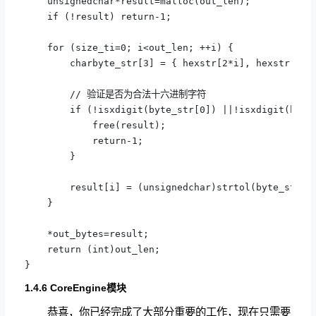
    unsignedchar*result=malloc(out_len);

    if (!result) return-1;

    for (size_ti=0; i<out_len; ++i) {

        charbyte_str[3] = { hexstr[2*i], hexstr[2*i+
        // 验证是否为合法十六进制字符

        if (!isxdigit(byte_str[0]) ||!isxdigit(byte_
            free(result);

            return-1;

        }

        result[i] = (unsignedchar)strtol(byte_str, N
    }

    *out_bytes=result;

    return (int)out_len;

}
1.4.6 CoreEngine模块
恭喜，你已经完成了大部分重要的工作，现在只需要