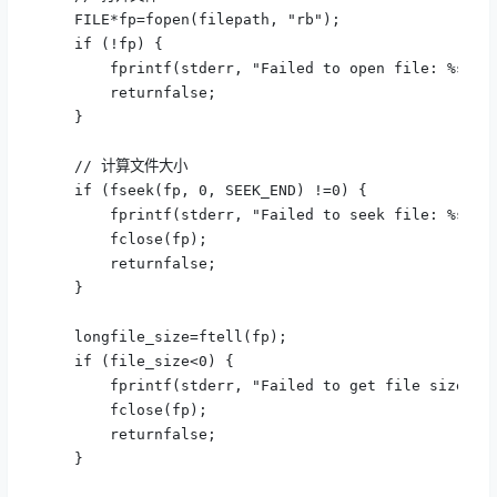
    FILE*fp=fopen(filepath, "rb");

    if (!fp) {

        fprintf(stderr, "Failed to open file: %s\n",
        returnfalse;

    }

    // 计算文件大小

    if (fseek(fp, 0, SEEK_END) !=0) {

        fprintf(stderr, "Failed to seek file: %s\n",
        fclose(fp);

        returnfalse;

    }

    longfile_size=ftell(fp);

    if (file_size<0) {

        fprintf(stderr, "Failed to get file size: %s
        fclose(fp);

        returnfalse;

    }
