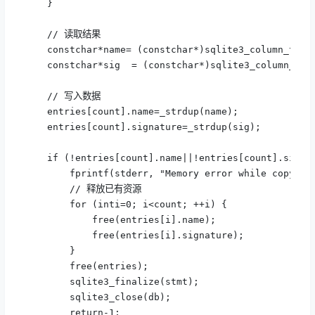
    }

    // 读取结果

    constchar*name= (constchar*)sqlite3_column_text(
    constchar*sig  = (constchar*)sqlite3_column_text
    // 写入数据

    entries[count].name=_strdup(name);

    entries[count].signature=_strdup(sig);

    if (!entries[count].name||!entries[count].signat
        fprintf(stderr, "Memory error while copying 
        // 释放已有资源

        for (inti=0; i<count; ++i) {

            free(entries[i].name);

            free(entries[i].signature);

        }

        free(entries);

        sqlite3_finalize(stmt);

        sqlite3_close(db);

        return-1;
