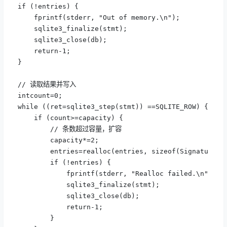
if (!entries) {

    fprintf(stderr, "Out of memory.\n");

    sqlite3_finalize(stmt);

    sqlite3_close(db);

    return-1;

}

// 读取结果并写入

intcount=0;

while ((ret=sqlite3_step(stmt)) ==SQLITE_ROW) {

    if (count>=capacity) {

        // 条数超过容量，扩容

        capacity*=2;

        entries=realloc(entries, sizeof(SignatureEnt
        if (!entries) {

            fprintf(stderr, "Realloc failed.\n");

            sqlite3_finalize(stmt);

            sqlite3_close(db);

            return-1;

        }
