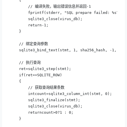
    {

        // 编译失败，输出错误信息并返回-1

        fprintf(stderr, "SQL prepare failed: %s\n", 
        sqlite3_close(virus_db);

        return-1;

    }

    // 绑定查询参数

    sqlite3_bind_text(stmt, 1, sha256_hash, -1, SQLI
    // 执行查询

    ret=sqlite3_step(stmt);

    if(ret==SQLITE_ROW)

    {

        // 获取查询结果条数

        intcount=sqlite3_column_int(stmt, 0);

        sqlite3_finalize(stmt);

        sqlite3_close(virus_db);

        returncount>0?1 : 0;

    }
