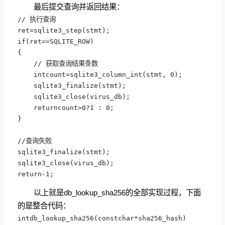
最后提交查询并返回结果：
// 执行查询

ret=sqlite3_step(stmt);

if(ret==SQLITE_ROW)

{

    // 获取查询结果条数

    intcount=sqlite3_column_int(stmt, 0);

    sqlite3_finalize(stmt);

    sqlite3_close(virus_db);

    returncount>0?1 : 0;

}

//查询失败

sqlite3_finalize(stmt);

sqlite3_close(virus_db);

return-1;
以上就是db_lookup_sha256的全部实现过程，下面
的是整合代码：
intdb_lookup_sha256(constchar*sha256_hash)
