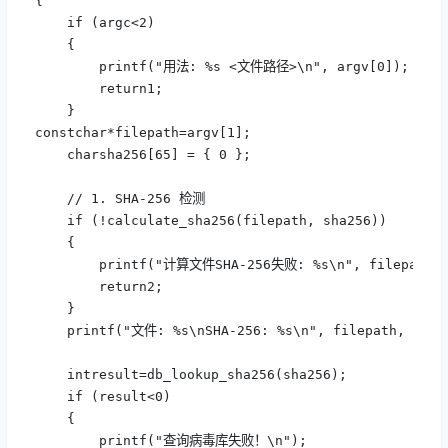
{

    if (argc<2) 

    {

        printf("用法: %s <文件路径>\n", argv[0]);

        return1;

    }

constchar*filepath=argv[1];

    charsha256[65] = { 0 };

    // 1. SHA-256 检测

    if (!calculate_sha256(filepath, sha256)) 

    {

        printf("计算文件SHA-256失败: %s\n", filepath);
        return2;

    }

    printf("文件: %s\nSHA-256: %s\n", filepath, sha25
    intresult=db_lookup_sha256(sha256);

    if (result<0) 

    {

        printf("查询病毒库失败！\n");
