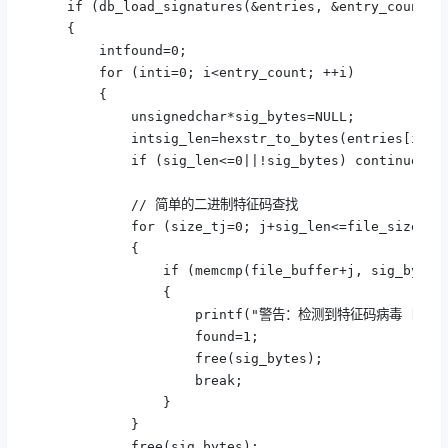
    if (db_load_signatures(&entries, &entry_count) =
    {

        intfound=0;

        for (inti=0; i<entry_count; ++i) 

        {

            unsignedchar*sig_bytes=NULL;

            intsig_len=hexstr_to_bytes(entries[i].si
            if (sig_len<=0||!sig_bytes) continue;

            // 简单的二进制特征码查找

            for (size_tj=0; j+sig_len<=file_size; ++
            {

                if (memcmp(file_buffer+j, sig_bytes,
                {

                    printf("警告：检测到特征码病毒 [%s]！\n
                    found=1;

                    free(sig_bytes);

                    break;

                }

            }

            free(sig_bytes);
