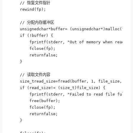
    // 恢复文件指针

    rewind(fp);

    // 分配内存缓冲区

    unsignedchar*buffer= (unsignedchar*)malloc(file_
    if (!buffer) {

        fprintf(stderr, "Out of memory when reading 
        fclose(fp);

        returnfalse;

    }

    // 读取文件内容

    size_tread_size=fread(buffer, 1, file_size, fp);
    if (read_size!= (size_t)file_size) {

        fprintf(stderr, "Failed to read file fully: 
        free(buffer);

        fclose(fp);

        returnfalse;

    }
