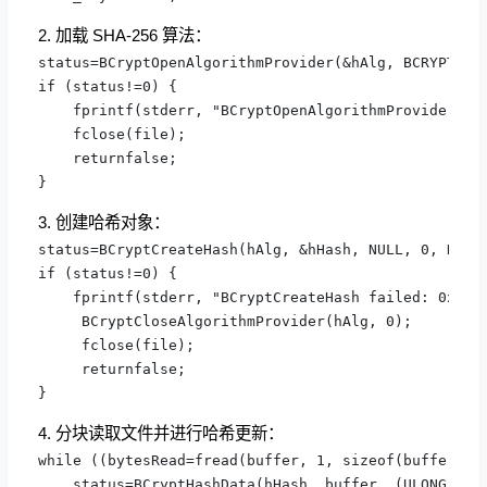
2. 加载 SHA-256 算法：
status=BCryptOpenAlgorithmProvider(&hAlg, BCRYPT_SHA
if (status!=0) {

    fprintf(stderr, "BCryptOpenAlgorithmProvider fai
    fclose(file);

    returnfalse;

}
3. 创建哈希对象：
status=BCryptCreateHash(hAlg, &hHash, NULL, 0, NULL,
if (status!=0) {

    fprintf(stderr, "BCryptCreateHash failed: 0x%x\n
     BCryptCloseAlgorithmProvider(hAlg, 0);

     fclose(file);

     returnfalse;

}
4. 分块读取文件并进行哈希更新：
while ((bytesRead=fread(buffer, 1, sizeof(buffer), f
    status=BCryptHashData(hHash, buffer, (ULONG)byte