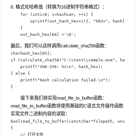
6. 格式化哈希值（转换为16进制字符串格式）：
    for (inti=0; i<hashLen; ++i) {

        sprintf(out_hash_hex+i*2, "%02x", hash[i]);

    }

    out_hash_hex[64] ='\0';
最后，我们可以这样调用calculate_sha256函数：
charhash_hex[65];

if (calculate_sha256("C:\\test\\sample.exe", hash_he
    printf("SHA-256: %s\n", hash_hex);

} else {

    printf("Hash calculation failed.\n");

}
接下来我们将实现read_file_to_buffer函数：
read_file_to_buffer函数将使用基础的C语言文件操作函数
实现文件二进制内容的读取：
boolread_file_to_buffer(constchar*filepath, unsigned
{

    // 打开文件
