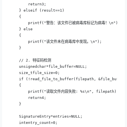
        return3;

    } elseif (result==1) 

    {

        printf("警告：该文件已被病毒库标记为病毒！\n");

    } else

    {

        printf("该文件未在病毒库中发现。\n");

    }

    // 2. 特征码检测

    unsignedchar*file_buffer=NULL;

    size_tfile_size=0;

    if (!read_file_to_buffer(filepath, &file_buffer,
    {

        printf("读取文件内容失败: %s\n", filepath);

        return4;

    }

    SignatureEntry*entries=NULL;

    intentry_count=0;
