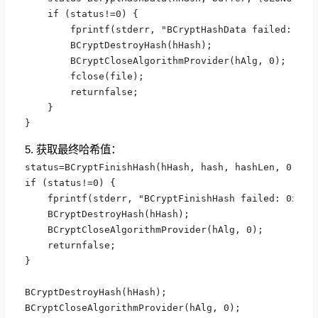
    if (status!=0) {

        fprintf(stderr, "BCryptHashData failed: 0x%x
        BCryptDestroyHash(hHash);

        BCryptCloseAlgorithmProvider(hAlg, 0);

        fclose(file);

        returnfalse;

    }

}
5. 获取最终哈希值：
status=BCryptFinishHash(hHash, hash, hashLen, 0);

if (status!=0) {

    fprintf(stderr, "BCryptFinishHash failed: 0x%x\n
    BCryptDestroyHash(hHash);

    BCryptCloseAlgorithmProvider(hAlg, 0);

    returnfalse;

}

BCryptDestroyHash(hHash);

BCryptCloseAlgorithmProvider(hAlg, 0);