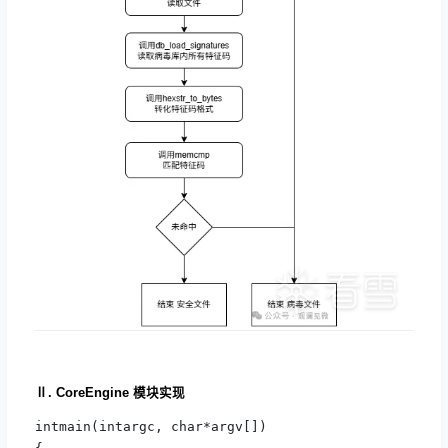
Ⅱ. CoreEngine 模块实现
intmain(intargc, char*argv[])
