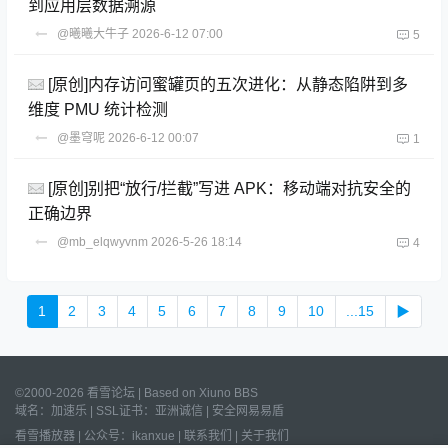
到应用层数据溯源
@曦曦大牛子
2026-6-12 07:00
5
[原创]内存访问蜜罐页的五次进化：从静态陷阱到多
维度 PMU 统计检测
@墨穹呢
2026-6-12 00:07
1
[原创]别把“放行/拦截”写进 APK：移动端对抗安全的
正确边界
@mb_elqwyvnm
2026-5-26 18:14
4
1
2
3
4
5
6
7
8
9
10
...15
▶
©2000-2026 看雪论坛 | Based on
Xiuno BBS
域名：
加速乐
| SSL证书：
亚洲诚信
|
安全网易易盾
看雪播放器
|
公众号：ikanxue
|
联系我们
|
关于我们