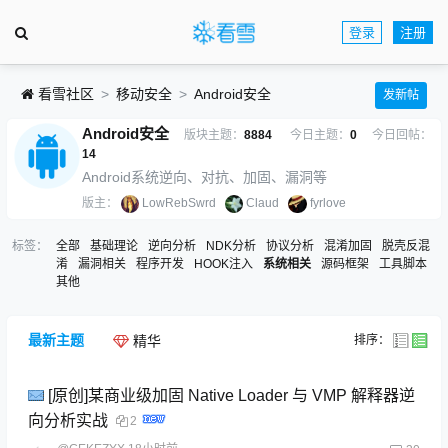
登录
注册
看雪社区
移动安全
Android安全
发新帖
Android安全
版块主题：
8884
今日主题：
0
今日回帖：
14
Android系统逆向、对抗、加固、漏洞等
版主：
LowRebSwrd
Claud
fyrlove
标签：
全部
基础理论
逆向分析
NDK分析
协议分析
混淆加固
脱壳反混
淆
漏洞相关
程序开发
HOOK注入
系统相关
源码框架
工具脚本
其他
最新主题
排序：
精华
[原创]某商业级加固 Native Loader 与 VMP 解释器逆
向分析实战
2