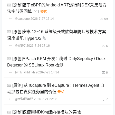
[原创]基于eBPF的Android ART运行时DEX采集与方
法字节码回填
3
@caseone
2026-7-27 15:14
59
[原创]安卓 12~16 系统级长效驻留与防卸载技术方案
深度适配 HyperOS
@安哥7
2026-7-24 17:16
6
[原创]APatch KPM 开发：绕过 DirtySepolicy / Duck
Detector 的 SELinux Root 检测
@mb_khbfrikh
2026-7-23 14:34
6
[原创] 从 r0capture 到 eCapture：Hermes Agent 自
动抓包在真实任务里的价值
@老衲很年轻
2026-7-21 22:08
7
[原创]仅使用NDK构建内核模块的实验