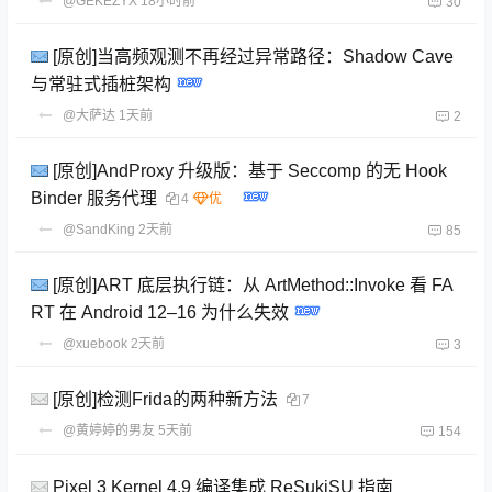
@GEKEZYX
18小时前
30
[原创]当高频观测不再经过异常路径：Shadow Cave
与常驻式插桩架构
@大萨达
1天前
2
[原创]AndProxy 升级版：基于 Seccomp 的无 Hook
Binder 服务代理
4
@SandKing
2天前
85
[原创]ART 底层执行链：从 ArtMethod::Invoke 看 FA
RT 在 Android 12–16 为什么失效
@xuebook
2天前
3
[原创]检测Frida的两种新方法
7
@黄婷婷的男友
5天前
154
Pixel 3 Kernel 4.9 编译集成 ReSukiSU 指南