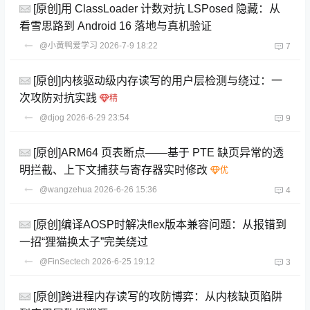
[原创]用 ClassLoader 计数对抗 LSPosed 隐藏：从
看雪思路到 Android 16 落地与真机验证
@小黄鸭爱学习
2026-7-9 18:22
7
[原创]内核驱动级内存读写的用户层检测与绕过：一
次攻防对抗实践
@djog
2026-6-29 23:54
9
[原创]ARM64 页表断点——基于 PTE 缺页异常的透
明拦截、上下文捕获与寄存器实时修改
@wangzehua
2026-6-26 15:36
4
[原创]编译AOSP时解决flex版本兼容问题：从报错到
一招“狸猫换太子”完美绕过
@FinSectech
2026-6-25 19:12
3
[原创]跨进程内存读写的攻防博弈：从内核缺页陷阱