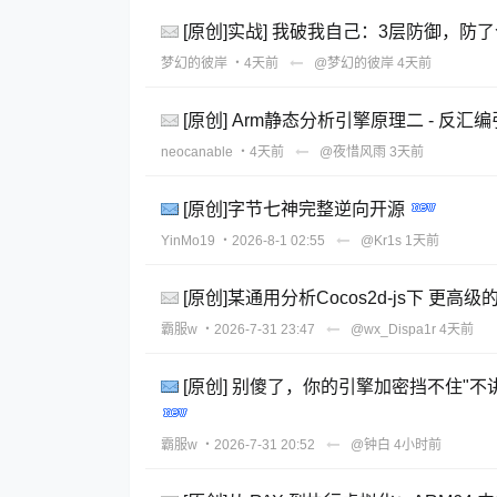
[原创]实战] 我破我自己：3层防御，防
梦幻的彼岸
・4天前
@梦幻的彼岸
4天前
[原创] Arm静态分析引擎原理二 - 反汇
neocanable
・4天前
@夜惜风雨
3天前
[原创]字节七神完整逆向开源
YinMo19
・2026-8-1 02:55
@Kr1s
1天前
[原创]某通用分析Cocos2d-js下 更高
霸服w
・2026-7-31 23:47
@wx_Dispa1r
4天前
[原创] 别傻了，你的引擎加密挡不住"不
霸服w
・2026-7-31 20:52
@钟白
4小时前