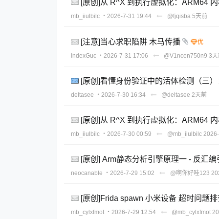
[原创]从 R^X 到执行虚拟化：ARM6
mb_iiulbilc
・2026-7-31 19:44
@fjqisba
5天前
[注意]当心求职陷阱 木马传播
IndexGuc
・2026-7-31 17:06
@V1ncen750n9
3天
[原创]看懂身份验证中的活体检测（三
deltasee
・2026-7-30 16:34
@deltasee
2天前
[原创]从 R^X 到执行虚拟化：ARM6
mb_iiulbilc
・2026-7-30 00:59
@mb_iiulbilc
2026-
[原创] Arm静态分析引擎原理一 - 反
neocanable
・2026-7-29 15:02
@啊你好哇123
20
[原创]Frida spawn 小米设备 超时问
mb_cylxfmot
・2026-7-29 12:54
@mb_cylxfmot
20