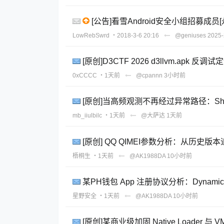
[公告]看雪Android安全小组招募成员
LowRebSwrd
・2018-3-6 20:16
@geniuses
2025-
[原创]D3CTF 2026 d3llvm.apk 反
0xCCCC
・1天前
@cpannn
3小时前
[原创]当高频观测不再经过异常路径：Sha
mb_iiulbilc
・1天前
@大萨达
1天前
[原创] QQ QIMEI参数分析：从历史版
梧桐生
・1天前
@AK1988DA
10小时前
某PH钱包 App 注册协议分析：Dynamic
星野安全
・1天前
@AK1988DA
10小时前
[原创]某商业级加固 Native Loader 