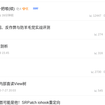
一把嗦(续)
4
z
39分钟前
12447
盾加固、反作弊与防羊毛党实战评测
274
度剖析
8 15:45
316
2730
内部直读View树
6-7-27 20:03
545
是他！SRPatch iohook重定向