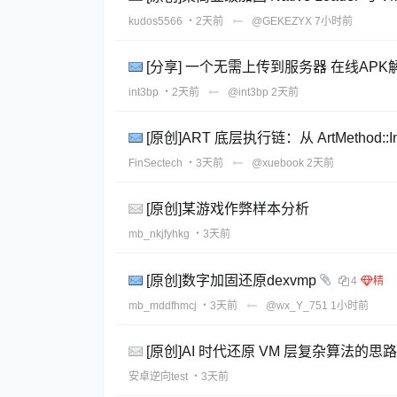
kudos5566
・2天前
@GEKEZYX
7小时前
[分享] 一个无需上传到服务器 在线AP
int3bp
・2天前
@int3bp
2天前
[原创]ART 底层执行链：从 ArtMethod::In
FinSectech
・3天前
@xuebook
2天前
[原创]某游戏作弊样本分析
mb_nkjfyhkg
・3天前
[原创]数字加固还原dexvmp
4
mb_mddfhmcj
・3天前
@wx_Y_751
1小时前
[原创]AI 时代还原 VM 层复杂算法的思路
安卓逆向test
・3天前