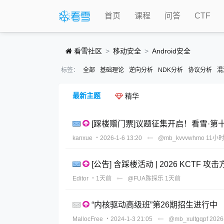
首页
课程
问答
CTF
看雪社区
移动安全
Android安全
标签：
全部
基础理论
逆向分析
NDK分析
协议分析
混
最新主题
精华
[踩楼赠门票]议题征集开启！看雪·第十
kanxue
・2026-1-6 13:20
@mb_kvvvwhmo
11小
[公告] 含踩楼活动 | 2026 KCTF
Editor
・1天前
@FUA陈探乐
1天前
“内核驱动高级班”第26期招生进行中
MallocFree
・2024-1-3 21:05
@mb_xultgqpf
2026