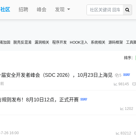
社区
招聘
峰会
发现
淆加固
脱壳反混淆
漏洞相关
程序开发
HOOK注入
系统相关
源码框架
工具
排序：
届安全开发者峰会（SDC 2026），10月23日上海见
5
时前
98145
 攻击方规则发布！8月10日12点，正式开赛
1202
-7-26 16:00
83212