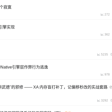
了个寂寞
272
编引擎实现
362
5235
级的Native引擎层作弊行为逃逸
978
讲武德"的邪修 —— XA 内存盲打补丁，记偏移秒改的实战套路
3292