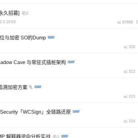
[永久招募]
2
2-2 20:03
87886
调试定位与加密 SO的Dump
320
dow Cave 与常驻式插桩架构
312
本追溯加密方案
313
Security「WCSign」全链路还原
314
与 VMP 解释器逆向分析实战
2