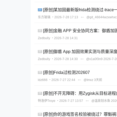
[原创]某加固最新版frida检测绕过-trace
东方玻璃
・2026-7-28 17:13
@git_46644wzxwhxc
[原创]金融 APP 安全协同方案：御
Zedbully
・2026-7-28 14:31
[原创]御盾 App 加固效果实测与质量深
Zedbully
・2026-7-28 14:30
@x1a0f3n9
2026-7-2
[原创]Frida过检测202607
ldz666
・2026-7-27 22:44
@Imxz
3天前
[原创]不开无障碍：用Zygisk从目标进程
特洛伊Troye
・2026-7-27 13:57
@温泉划水鱼
202
[原创]你的游戏签名校验被绕过？罪魁祸首可能