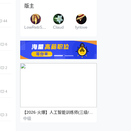
版主
44
LowRebSwrd
Claud
fyrlove
6
2
4
【2026·火爆】人工智能训练师(三级/高级)
3
中级