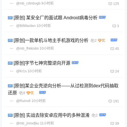
@mb_rztmbvgb
9小时前
125
[原创] 某安全厂的面试题 Android病毒分析
@BitWarden
10小时前
3
[原创]一款单机斗地主手机游戏的分析
2
@mb_fhkkistm
10小时前
45
[原创]字节七神完整逆向开源
@Kr1s
10小时前
24
[原创]某企业壳逆向分析——从过检测到dex代码抽取
还原
8
@Ruinv6
10小时前
191
[原创] 实战去除安卓应用中的多种混淆
2
@mb_jnmxfjku
11小时前
39