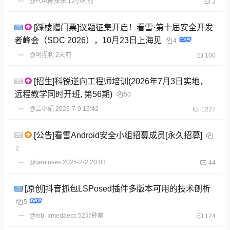
@FUA陈探乐
12小时前
3
[踩楼赠门票]议题征集开启！看雪·第十届安全开发
者峰会（SDC 2026），10月23日上海见
4
@阿捏利
2天前
100
[招生]科锐逆向工程师培训(2026年7月3日实地，
远程教学同时开班, 第56期)
50
@兰小娟
2026-7-9 15:42
1227
[公告]看雪Android安全小组招募成员[永久招募]
2
@geniuses
2025-2-2 20:03
44
[原创]抖音抓包LSPosed插件多版本可用的技术刨析
5
@mb_xmedaecc
52分钟前
124