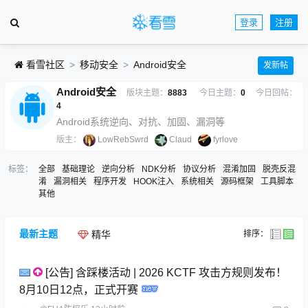
登录
注册
看雪社区
移动安全
Android安全
发新帖
Android安全
版块主题：
8883
今日主题：
0
今日回帖：
4
Android系统逆向、对抗、加固、漏洞等
版主：
LowRebSwrd
Claud
fyrlove
标签：
全部
基础理论
逆向分析
NDK分析
协议分析
混淆加固
脱壳反混
淆
漏洞相关
程序开发
HOOK注入
系统相关
源码框架
工具脚本
其他
最新主题
排序：
精华
[公告] 含踩楼活动 | 2026 KCTF 攻击方规则发布！
8月10日12点，正式开赛