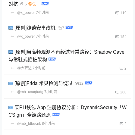
对抗
5
@x_power
7小时前
119
[原创]浅谈安卓改机
7
@x_power
7小时前
154
[原创]当高频观测不再经过异常路径：Shadow Cave
与常驻式插桩架构
@大萨达
7小时前
2
[原创]Frida 常见检测与绕过
12
@mb_uxuqfudg
7小时前
280
某PH钱包 App 注册协议分析：DynamicSecurity「W
CSign」全链路还原
@mb_ldbucrik
8小时前
2