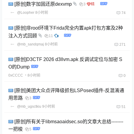
[原创]数字加固还原dexvmp
3
@Loopher
8小时前
74
[原创]非root环境下Frida完全内置apk打包方案及2种
注入方式回顾
11
@mb_sandqmaj
8小时前
271
[原创]D3CTF 2026 d3llvm.apk 反调试定位与加密 S
O的Dump
0xCCCC
・8小时前
0
[原创]美团大众点评降级抓包LSPosed插件-反混淆通
用思路
3
@mb_ugsctkiu
9小时前
51
[原创]所有关于libmsaoaidsec.so的文章大总结--------
一把梭
5