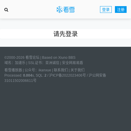
登录
注册
请先登录
©2000-2026 看雪论坛 | Based on
Xiuno BBS
域名：
加速乐
| SSL证书：
亚洲诚信
|
安全网易易盾
看雪播放器
|
公众号：ikanxue
|
联系我们
|
关于我们
Processed:
0.004
s, SQL:
2
/
沪ICP备2022023406号
/
沪公网安备
31011502006611号