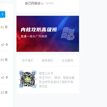
自己的驱动
18059
7
151
楼
0
152
楼
关于我们
联系我们
企业服务
看雪公众号
0
专注于PC、移动、智能设备
安全研究及逆向工程的开发
者社区
153
楼