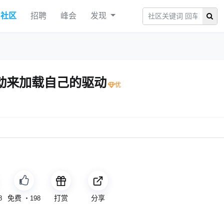
社区
招聘
峰会
发现
驱动来加载自己的驱动
免费
打赏
分享
8
・
198