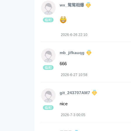
wx_鸳鸳相爆
2026-6-26 22:10
mb_jifkauqg
666
2026-6-27 10:58
git_243707AM7
nice
2026-7-3 00:05