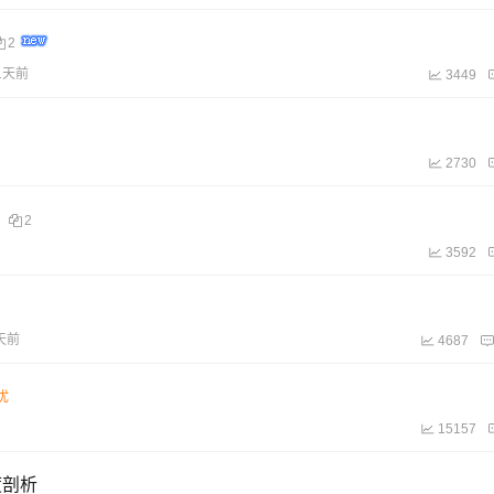
2
1天前
3449
2730
2
3592
天前
4687
15157
度剖析