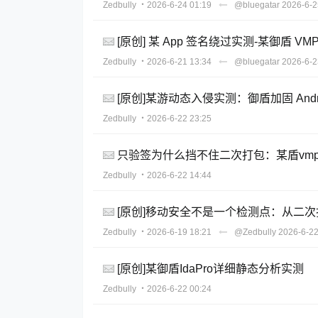
Zedbully
・2026-6-24 01:19
@bluegatar
2026-6-2
[原创] 某 App 签名绕过实测-某御盾 
Zedbully
・2026-6-21 13:34
@bluegatar
2026-6-2
[原创]某游动态入侵实测：御盾加固 And
Zedbully
・2026-6-22 23:25
只验签为什么挡不住二次打包：某盾vmp
Zedbully
・2026-6-22 14:44
[原创]移动安全不是一个检测点：从二
Zedbully
・2026-6-19 18:21
@Zedbully
2026-6-22
[原创]某御盾IdaPro详细静态分析实测
Zedbully
・2026-6-22 00:24