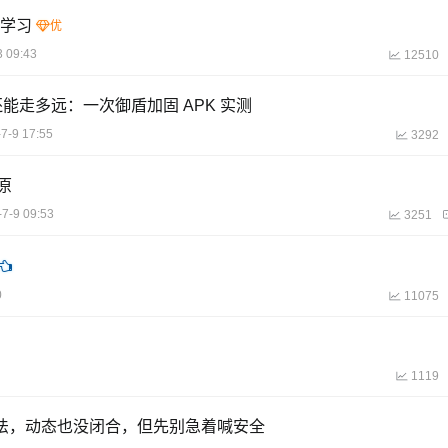
析学习
3 09:43
12510
能走多远：一次御盾加固 APK 实测
7-9 17:55
3292
原
7-9 09:53
3251
0
11075
1119
算法，动态也没闭合，但先别急着喊安全