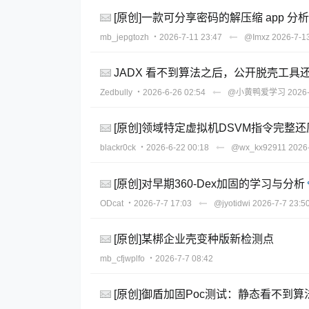
[原创]一款可分享密码的解压缩 app 分
mb_jepgtozh
・2026-7-11 23:47
@Imxz
2026-7-1
JADX 看不到算法之后，公开脱壳工具还
Zedbully
・2026-6-26 02:54
@小黄鸭爱学习
2026-
[原创]领域特定虚拟机DSVM指令完整还
blackr0ck
・2026-6-22 00:18
@wx_kx92911
2026-
[原创]对早期360-Dex加固的学习与分析
ODcat
・2026-7-7 17:03
@jyotidwi
2026-7-7 23:5
[原创]某梆企业壳变种版新检测点
mb_cfjwplfo
・2026-7-7 08:42
[原创]御盾加固Poc测试：静态看不到