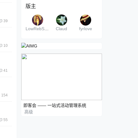
版主
39
LowRebSwrd
Claud
fyrlove
10
41
154
即客会 —— 一站式活动管理系统
高级
55