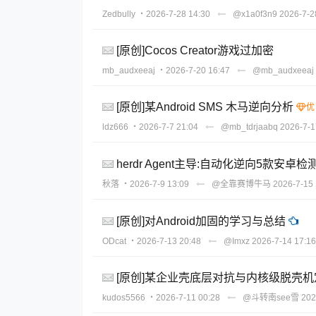
Zedbully
・2026-7-28 14:30
@x1a0f3n9
2026-7-2
[原创]Cocos Creator游戏过加密
mb_audxeeaj
・2026-7-20 16:47
@mb_audxeeaj
[原创]某Android SMS 木马逆向分析
ldz666
・2026-7-7 21:04
@mb_tdrjaabq
2026-7-1
herdr Agent主导:自动化逆向5款安
秋落
・2026-7-9 13:09
@全靠赛博牛马
2026-7-15 
[原创]对Android加固的学习与总结
ODcat
・2026-7-13 20:48
@Imxz
2026-7-14 17:16
[原创]某企业壳底层对抗与内核级脱壳
kudos5566
・2026-7-11 00:28
@斗转南see雪
202