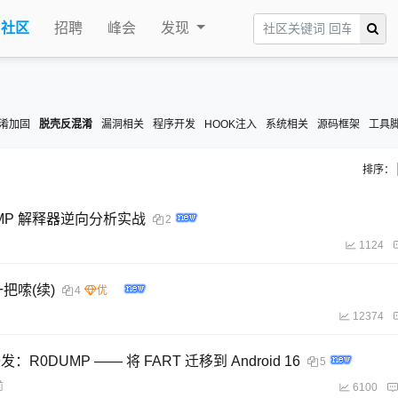
社区
招聘
峰会
发现
淆加固
脱壳反混淆
漏洞相关
程序开发
HOOK注入
系统相关
源码框架
工具
排序：
与 VMP 解释器逆向分析实战
2
1124
一把嗦(续)
4
12374
：R0DUMP —— 将 FART 迁移到 Android 16
5
前
6100