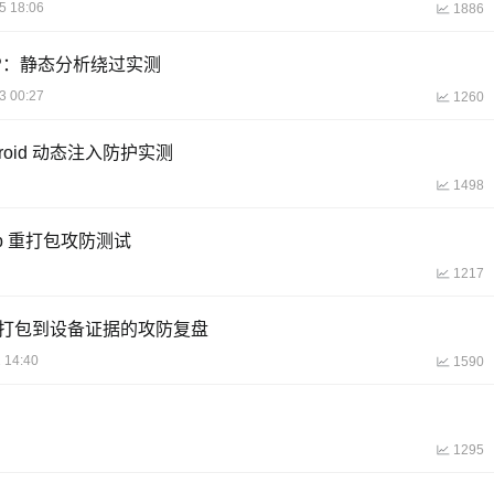
5 18:06
1886
VMP：静态分析绕过实测
3 00:27
1260
roid 动态注入防护实测
1498
 重打包攻防测试
1217
次打包到设备证据的攻防复盘
 14:40
1590
1295