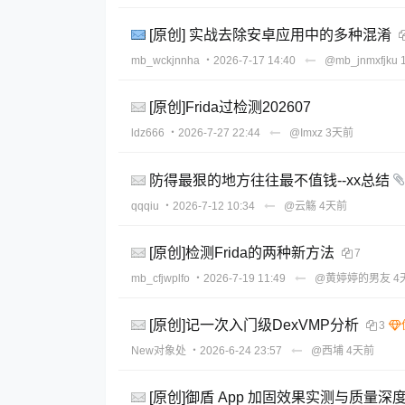
[原创] 实战去除安卓应用中的多种混淆
mb_wckjnnha
・2026-7-17 14:40
@mb_jnmxfjku
[原创]Frida过检测202607
ldz666
・2026-7-27 22:44
@Imxz
3天前
防得最狠的地方往往最不值钱--xx总结
qqqiu
・2026-7-12 10:34
@云觞
4天前
[原创]检测Frida的两种新方法
7
mb_cfjwplfo
・2026-7-19 11:49
@黄婷婷的男友
4
[原创]记一次入门级DexVMP分析
3
New对象处
・2026-6-24 23:57
@西埔
4天前
[原创]御盾 App 加固效果实测与质量深