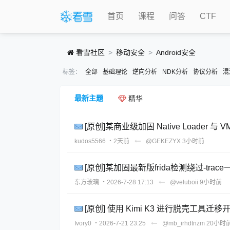
首页
课程
问答
CTF
看雪社区
移动安全
Android安全
标签：
全部
基础理论
逆向分析
NDK分析
协议分析
混
最新主题
精华
[原创]某商业级加固 Native Loader 
kudos5566
・2天前
@GEKEZYX
3小时前
[原创]某加固最新版frida检测绕过-trace
东方玻璃
・2026-7-28 17:13
@veluboii
9小时前
[原创] 使用 Kimi K3 进行脱壳工具迁移开发
Ivory0
・2026-7-21 23:25
@mb_irhdtnzm
20小时