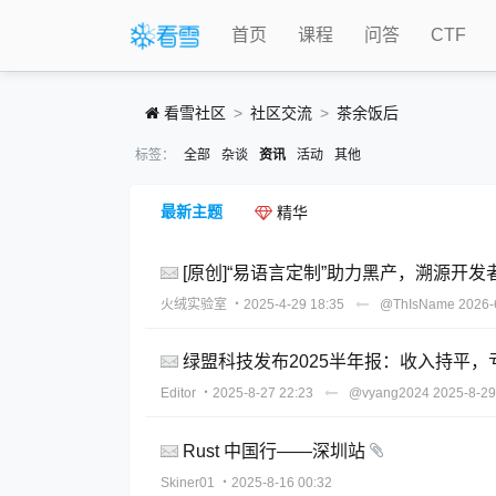
首页
课程
问答
CTF
看雪社区
社区交流
茶余饭后
标签：
全部
杂谈
资讯
活动
其他
最新主题
精华
[原创]“易语言定制”助力黑产，溯源开
火绒实验室
・2025-4-29 18:35
@ThIsName
2026-
绿盟科技发布2025半年报：收入持平
Editor
・2025-8-27 22:23
@vyang2024
2025-8-29
Rust 中国行——深圳站
Skiner01
・2025-8-16 00:32