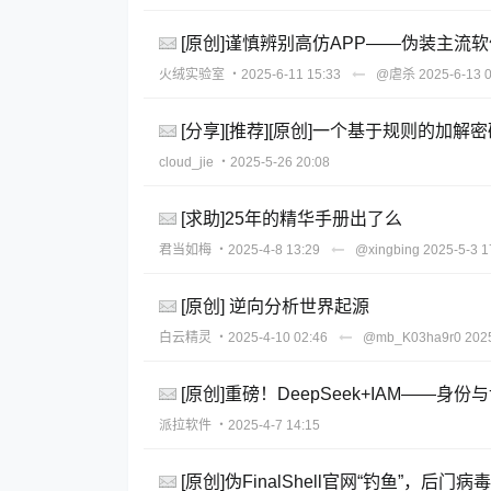
[原创]谨慎辨别高仿APP——伪装主流
火绒实验室
・2025-6-11 15:33
@虐杀
2025-6-13 
[分享][推荐][原创]一个基于规则的加解
cloud_jie
・2025-5-26 20:08
[求助]25年的精华手册出了么
君当如梅
・2025-4-8 13:29
@xingbing
2025-5-3 1
[原创] 逆向分析世界起源
白云精灵
・2025-4-10 02:46
@mb_K03ha9r0
202
[原创]重磅！DeepSeek+IAM——
派拉软件
・2025-4-7 14:15
[原创]伪FinalShell官网“钓鱼”，后