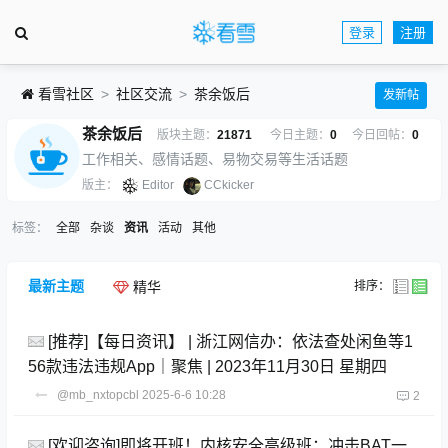
登录
注册
看雪社区
社区交流
茶余饭后
发新帖
茶余饭后
版块主题：
21871
今日主题：
0
今日回帖：
0
工作相关、感情话题、易物交易等生活话题
版主：
Editor
CCkicker
标签：
全部
杂谈
资讯
活动
其他
最新主题
排序：
精华
[推荐]【每日资讯】 | 浙江网信办：依法查处闲鱼等1
56款违法违规App｜聚焦 | 2023年11月30日 星期四
@mb_nxtopcbl
2025-6-6 10:28
2
[欢迎咨询]即将开班！内核安全高级班：冲击BAT一