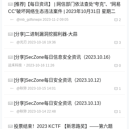
[推荐]【每日资讯】 | 网信部门依法查处“夸克”、“网易
CC”破坏网络生态违法案件 | 2023年10月31日 星期二
@mb_gdfsnwpx
2023-11-2 09:05
2
[分享]二进制漏洞挖掘利器-大蒜
@光刃
2023-10-16 19:36
3
[分享]SecZone每日信息安全资讯（2023.10.16）
远禾科技
・2023-10-16 11:26
0
[分享]SecZone每日安全资讯（2023.10.12）
@秋狝
2023-10-15 14:01
1
[分享]SecZone每日安全资讯（2023.10.13）
@秋狝
2023-10-14 22:48
1
投票结束！2023 KCTF 【新思路奖】——第六题