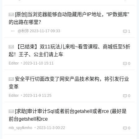
[原创]当浏览器能够自动隐藏用户IP地址，“IP数据库”
的出路在哪里？
@秋狝
2023-11-17 09:33
1
【已结束】双11玩法儿来啦~看雪课程、商城低至5折
起！王子、公主们请上车
Editor
・2023-11-10 15:11
0
安全平行切面改变了网安产品技术架构，将引发行业
变革
Editor
・2023-11-9 11:25
0
[求助]审计审计Sql或者前台getahell或者rce (最好是
前台getshell和rce
mb_spyfkmho
・2023-11-3 00:22
0