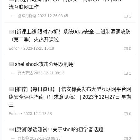
流互联网工作
@暗月隐落
2023-12-26 08:45
1
[新课上线]限时75折！系统0day安全-二进制漏洞攻防
（第二季）火热开课啦
Editor
・2023-12-25 15:18
0
shellshock攻击介绍及利用
@大萨达
2023-12-21 09:13
1
[推荐]【每日资讯】 | 信安标委发布大型互联网平台网
络安全评估指南（征求意见稿） | 2023年12月27日 星期
三
Editor
・2023-12-1 13:58
0
[原创]渗透测试中关于shell的初学者话题
@秋狝
2023-11-23 09:35
2