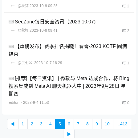
@秋狝
2023-10-9 09:25
2
SecZone每日安全资讯（2023.10.07)
@秋狝
2023-10-8 09:41
2
【重磅发布】赛季排名揭晓！看雪·2023 KCTF 圆满
结束
@洪七公.
2023-10-7 16:29
1
[推荐]【每日资讯】 | 微软与 Meta 达成合作，将 Bing
搜索集成到 Meta AI 聊天机器人中 | 2023年9月28日 星
期四
Editor
・2023-9-4 11:53
0
◀
1
2
3
4
5
6
7
8
9
10
...413
▶