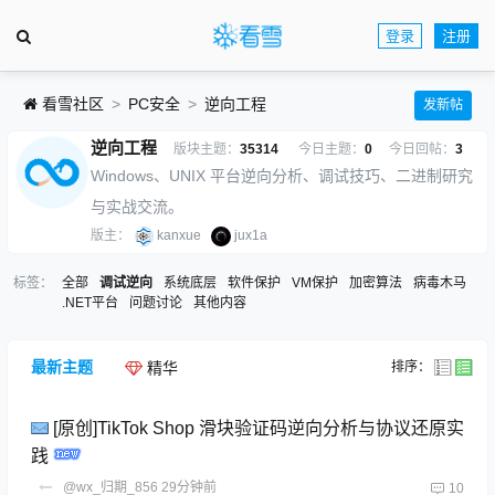
登录
注册
看雪社区
PC安全
逆向工程
发新帖
逆向工程
版块主题：
35314
今日主题：
0
今日回帖：
3
Windows、UNIX 平台逆向分析、调试技巧、二进制研究
与实战交流。
版主：
kanxue
jux1a
标签：
全部
调试逆向
系统底层
软件保护
VM保护
加密算法
病毒木马
.NET平台
问题讨论
其他内容
最新主题
排序：
精华
[原创]TikTok Shop 滑块验证码逆向分析与协议还原实
践
@wx_归期_856
29分钟前
10