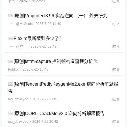
书贤
・2026-7-28 22:28
0
[原创]Vmprotect3.96 实战逆向 （一） 外壳研究
@MsScotch
2026-7-28 14:40
2
Flexlm最新版到多少了？
@咻一下
2026-7-27 09:43
4
[原创]fstrm-capture 控制帧构造流程分析
Pgldxx
・2026-7-25 16:43
0
[原创]TencentPediyKeygenMe2.exe 逆向分析解题报
告
mb_dcvvjyqc
・2026-7-22 21:01
0
[原创]CORE CrackMe v2.0 逆向分析解题报告
mb_dcvvjyqc
・2026-7-22 20:42
0