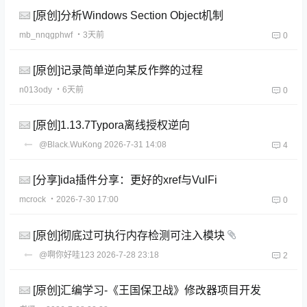
[原创]分析Windows Section Object机制
mb_nnqgphwf
・3天前
0
[原创]记录简单逆向某反作弊的过程
n013ody
・6天前
0
[原创]1.13.7Typora离线授权逆向
@Black.WuKong
2026-7-31 14:08
4
[分享]ida插件分享：更好的xref与VulFi
mcrock
・2026-7-30 17:00
0
[原创]彻底过可执行内存检测可注入模块
@啊你好哇123
2026-7-28 23:18
2
[原创]汇编学习-《王国保卫战》修改器项目开发