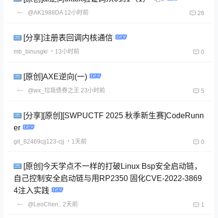
@AK1988DA
12小时前
26
[分享]注册表回调内核通信
mb_binusgki
・13小时前
0
[原创]AXE逆向(一)
@wx_垃圾债券之王
23小时前
5
[分享][原创][SWPUCTF 2025 秋季新生赛]CodeRunn
er
git_82469cjj123-cjj
・1天前
0
[原创]今天学点不一样的打破Linux Bsp安全启动链，
自己控制安全启动链与用RP2350 固化CVE-2022-3869
4注入实践
@LeoChen..
2天前
1