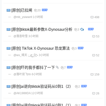
[原创]已拉闸
20
@mb_ysiwwrit
1小时前
498
[原创]tiktok最新参数X-Dynosaur分析
3
@落音吹雪
3小时前
53
[原创] TikTok X-Dynosaur 恐龙算法
3
@wx_晴天 ꯭ ༗࿆꧂
3小时前
52
[原创]吓的我手都抖了一下
7
@落叶双飞hh
6小时前
159
[原创]ai逆向tiktok验证码从0到1（2）
2
@AK1988DA
12小时前
26
[原创]ai逆向tiktok验证码从0到1（1）
2