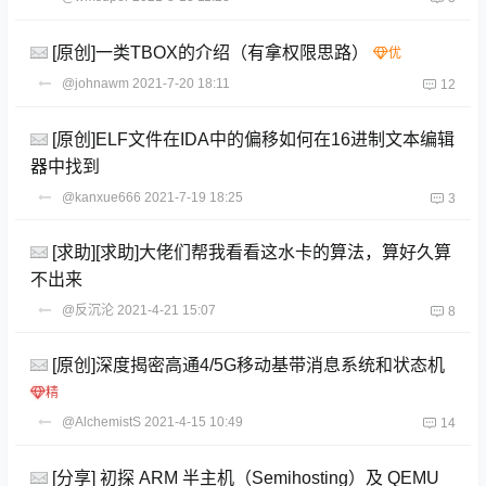
[原创]一类TBOX的介绍（有拿权限思路）
@johnawm
2021-7-20 18:11
12
[原创]ELF文件在IDA中的偏移如何在16进制文本编辑
器中找到
@kanxue666
2021-7-19 18:25
3
[求助][求助]大佬们帮我看看这水卡的算法，算好久算
不出来
@反沉沦
2021-4-21 15:07
8
[原创]深度揭密高通4/5G移动基带消息系统和状态机
@AlchemistS
2021-4-15 10:49
14
[分享] 初探 ARM 半主机（Semihosting）及 QEMU