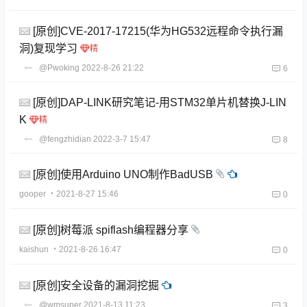
[原创]CVE-2017-17215(华为HG532远程命令执行漏
洞)复现学习
@Pwoking
2022-8-26 21:22
6
[原创]DAP-LINK研究笔记-用STM32单片机替换J-LIN
K
@fengzhidian
2022-3-7 15:47
8
[原创]使用Arduino UNO制作BadUSB
gooper
・2021-8-27 15:46
0
[原创]树莓派 spiflash编程器分享
kaishun
・2021-8-26 16:47
0
[原创]安全设备的漏洞挖掘
@wmsuper
2021-8-13 11:23
3