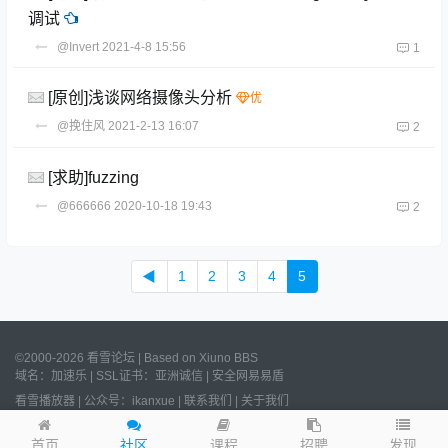
调试
@Invert
2021-4-8 15:56
1
[原创]浅谈网络摄像头分析
@挽住风
2021-2-13 16:07
2
[求助]fuzzing
@666666
2020-10-18 19:43
2
◀
1
2
3
4
5
©2000-2026 看雪论坛 | Based on
Xiuno BBS
域名：
加速乐
| SSL证书：
亚洲诚信
|
安全网易易盾
看雪播放器
|
公众号：ikanxue
|
联系我们
|
关于我们
Processed:
0.011
s, SQL:
19
/
沪ICP备2022023406号
/
沪公网安备
31011502006611号
发现
首页
社区
课程
招聘