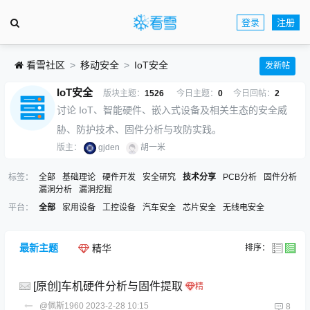
登录
注册
看雪社区
移动安全
IoT安全
发新帖
IoT安全
版块主题：
1526
今日主题：
0
今日回帖：
2
讨论 IoT、智能硬件、嵌入式设备及相关生态的安全威
胁、防护技术、固件分析与攻防实践。
版主：
gjden
胡一米
标签：
全部
基础理论
硬件开发
安全研究
技术分享
PCB分析
固件分析
漏洞分析
漏洞挖掘
平台：
全部
家用设备
工控设备
汽车安全
芯片安全
无线电安全
最新主题
排序：
精华
[原创]车机硬件分析与固件提取
@佩斯1960
2023-2-28 10:15
8