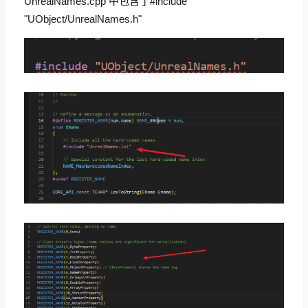
UnrealNames.cpp 中包含了#include
"UObject/UnrealNames.h"