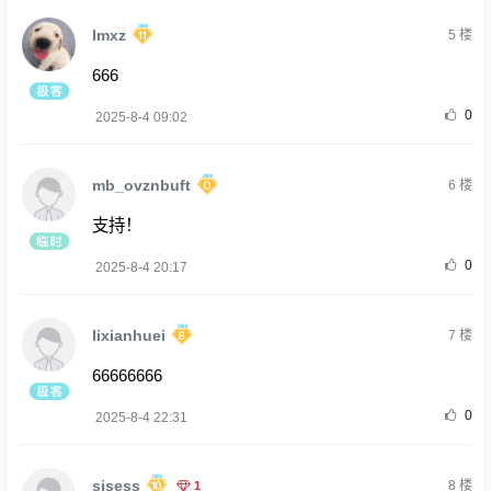
Imxz
5
楼
666
0
2025-8-4 09:02
mb_ovznbuft
6
楼
支持！
0
2025-8-4 20:17
lixianhuei
7
楼
66666666
0
2025-8-4 22:31
sisess
1
8
楼