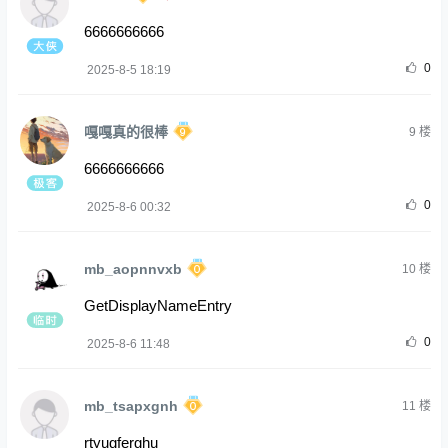
6666666666
0
2025-8-5 18:19
嘎嘎真的很棒
9
楼
6666666666
0
2025-8-6 00:32
mb_aopnnvxb
10
楼
GetDisplayNameEntry
0
2025-8-6 11:48
mb_tsapxgnh
11
楼
rtyugferghu