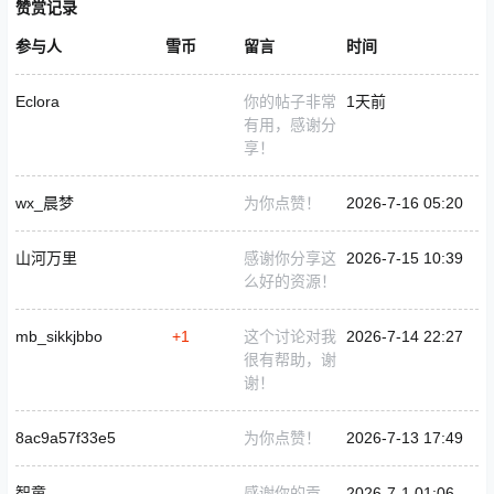
赞赏记录
参与人
雪币
留言
时间
Eclora
你的帖子非常
1天前
有用，感谢分
享！
wx_晨梦
为你点赞！
2026-7-16 05:20
山河万里
感谢你分享这
2026-7-15 10:39
么好的资源！
mb_sikkjbbo
+1
这个讨论对我
2026-7-14 22:27
很有帮助，谢
谢！
8ac9a57f33e5
为你点赞！
2026-7-13 17:49
智童
感谢你的贡
2026-7-1 01:06