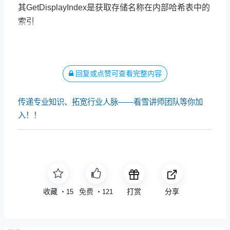
其GetDisplayIndex是获取存储名称在内部哈希表中的
索引
回复或点赞可查看完整内容
Resolve函数
传递专业知识、拓宽行业人脉——看雪讲师团队等你加
入！！
收藏
点赞
打赏
分享
・
15
・
121