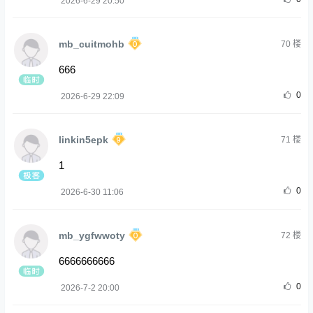
2026-6-29 20:50
mb_cuitmohb
70
楼
666
0
2026-6-29 22:09
linkin5epk
71
楼
1
0
2026-6-30 11:06
mb_ygfwwoty
72
楼
6666666666
0
2026-7-2 20:00