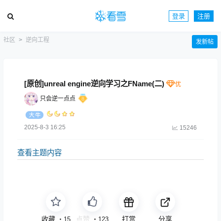
登录
注册
社区
逆向工程
发新帖
[原创]unreal engine逆向学习之FName(二)
只会逆一点点
2025-8-3 16:25
15246
查看主题内容
收藏
免费
打赏
分享
・
15
・
123