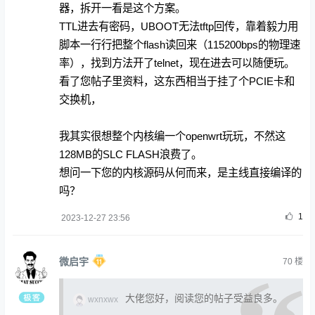
器，拆开一看是这个方案。
TTL进去有密码，UBOOT无法tftp回传，靠着毅力用
脚本一行行把整个flash读回来（115200bps的物理速
率），找到方法开了telnet，现在进去可以随便玩。
看了您帖子里资料，这东西相当于挂了个PCIE卡和
交换机，
我其实很想整个内核编一个openwrt玩玩，不然这
128MB的SLC FLASH浪费了。
想问一下您的内核源码从何而来，是主线直接编译的
吗？
1
2023-12-27 23:56
微启宇
70
楼
大佬您好，阅读您的帖子受益良多。
wxnxwx