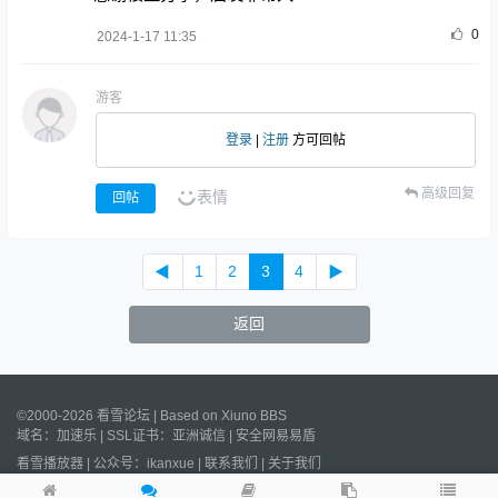
0
2024-1-17 11:35
游客
登录
|
注册
方可回帖
高级回复
表情
回帖
◀
1
2
3
4
▶
返回
©2000-2026 看雪论坛 | Based on
Xiuno BBS
域名：
加速乐
| SSL证书：
亚洲诚信
|
安全网易易盾
看雪播放器
|
公众号：ikanxue
|
联系我们
|
关于我们
Processed:
0.014
s, SQL:
19
/
沪ICP备2022023406号
/
沪公网安备