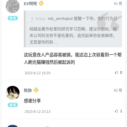
EX呵呵
61
楼
mb_amrkqlud 提醒一下你，你的行为已
XYUU
经超出著作权里的研究学习范畴，建议你删帖，相
关公司的法务不是吃素的，追究起来你会很麻烦，
尤其是你的标 ...
这玩意改人产品容易被搞，我这边上次就看到一个帮
人刷光猫赚钱然后被起诉的
0
2023-8-12 18:20
秋狝
62
楼
感谢分享
1
2023-8-12 23:13