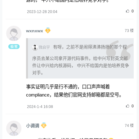
0
2023-12-28 20:04
wxnxwx
73
楼
有呀，之前不是闹得沸沸扬扬的那个程
微启宇
序员去某公司拿开源代码事件。给中兴写封英文邮
件让中兴给内核源码， 中兴不给国内是怕培养竞争
对手。
事实证明几乎是行不通的，口口声声喊着
compliance，结果他们官网支持邮箱都是空号。
0
2024-1-4 16:08
小调调
74
楼