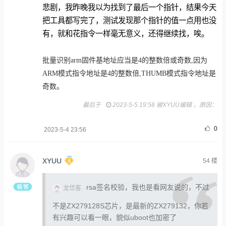
悲剧，我昨晚我以为找到了最后一个指针，结果今天
把工具都写完了，测试发现那个指针的值一点用也没
有，就和花指令一样毫无意义，还得继续找，唉。
批量识别arm固件基地址应当是4的整数倍或奇数,因为
ARM模式指令地址是4的整数倍,THUMB模式指令地址是
奇数。
最后于
2023-5-5 19:56 被XYUU编辑 ，原因：
0
2023-5-4 23:56
XYUU
54
楼
rsa签名校验，我也是看网友说的，不过
龙岱客
不是ZX279128S芯片，是最新的ZX279132，你若
有兴趣可以看一眼，貌似uboot也加密了