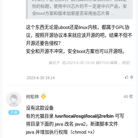
你的标题，使用中兴芯片的不一定是中兴产品，安
全boot方案和版本加密是否采用由芯片客 ...
这个东西无论是uboot还是linux内核，都属于GPL协
议，按照开源协议本来就应该开源的吧，结果不但不
开源还要告侵权？
安全和开源不冲突，安全boot方案也可以开源呀。
最后于
2023-6-30 19:26 被XYUU编辑 ，原因：
0
2023-6-30 19:14
何松林
60
楼
没有这款设备
有的光猫
目录
/usr/local/osgi/local/j2re/bin
可写
将目录下面的 java 改名 java2，新建脚本文件
java
并增加执行权限（chmod +x）