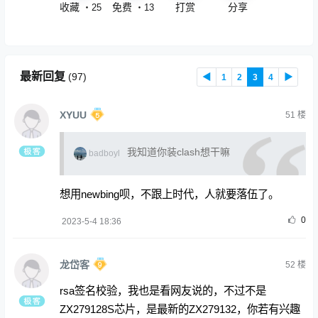
收藏
免费
打赏
分享
・
25
・
13
最新回复
(
97
)
◀
1
2
3
4
▶
XYUU
51
楼
我知道你装clash想干嘛
badboyl
想用newbing呗，不跟上时代，人就要落伍了。
0
2023-5-4 18:36
龙岱客
52
楼
rsa签名校验，我也是看网友说的，不过不是
ZX279128S芯片，是最新的ZX279132，你若有兴趣