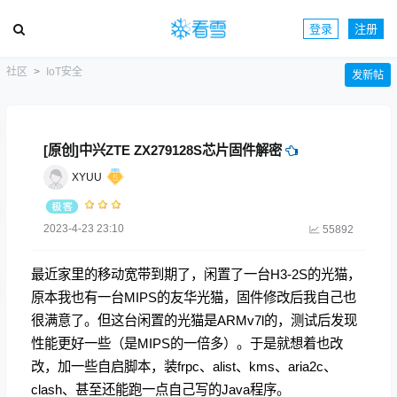
登录
注册
社区
IoT安全
发新帖
[原创]中兴ZTE ZX279128S芯片固件解密
XYUU
2023-4-23 23:10
55892
最近家里的移动宽带到期了，闲置了一台H3-2S的光猫，
原本我也有一台MIPS的友华光猫，固件修改后我自己也
很满意了。但这台闲置的光猫是ARMv7l的，测试后发现
性能更好一些（是MIPS的一倍多）。于是就想着也改
改，加一些自启脚本，装frpc、alist、kms、aria2c、
clash、甚至还能跑一点自己写的Java程序。