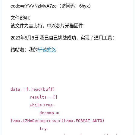
code=aYVVNzMvA7ze（访问码：6hyx）
文件说明：
该文件为吉比特，中兴芯片光猫固件：
2023年5月8日 我已自己挑战成功，实现了通用工具：
结帖啦：我的
轩辕悠悠
data
=
f.read(buff)
results
=
[]
while
True
:
decomp
=
lzma.LZMADecompressor(lzma.FORMAT_AUTO)
try
: