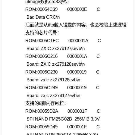
uImage数据crc32验证
ROM:00054C39 0000000E C
Bad Data CRC\n
后面就是从tftp载入镜像的内容，也会校验上述逻辑
支持的芯片代号：
ROM:0005C1FC 0000001A C
Board: ZXIC zx279127sevb\n
ROM:0005C216 0000001A C
Board: ZXIC zx279128sevb\n
ROM:0005C230 00000019 C
Board: zxic zx279128evb\n
ROM:0005C249 00000019 C
Board: zxic zx279127evb\n
支持的8脚闪存颗粒：
ROM:00059D2A 0000001F C
SPI NAND FM25G02B 256MiB 3,3V
ROM:00059D49 0000001F C
SPI NAND PN26G01A 128MiB 3,3V