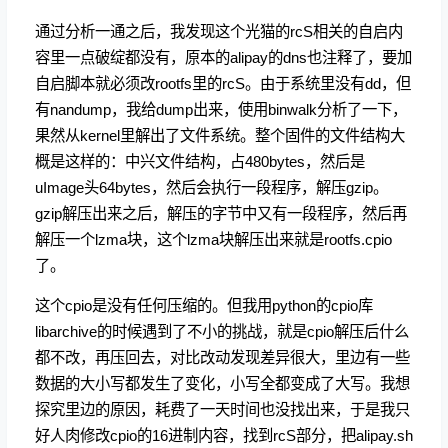
通过分析一通之后，我发现这个光猫的rcS相关的自启内
容里一点破绽都没有，原本的alipay的dns也注释了，要加
自启脚本就必须改rootfs里的rcS。由于系统里没有dd，但
有nandump，我给dump出来，使用binwalk分析了一下，
果然从kernel里解出了文件系统。整个固件的文件结构大
概是这样的：中兴文件结构，占480bytes，然后是
uImage头64bytes，然后会执行一段程序，解压gzip。
gzip解压出来之后，解压的字节中又有一段程序，然后再
解压一个lzma块，这个lzma块解压出来就是rootfs.cpio
了。
这个cpio是没有任何压缩的。但我用python的cpio库
libarchive的时候遇到了不小的挑战，就是cpio解压后什么
都不改，再压回去，对比改动发现差异很大，里边有一些
数据的大小写都发生了变化，小写全都变成了大写。我想
探究里边的原因，耗费了一天时间也没找出来，于是我只
好人肉修改cpio的16进制内容，找到rcS部分，把alipay.sh