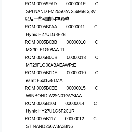
ROM:00059FAD 0000001E C
SPI NAND FM25S02A 256MiB 3,3V
以及一些48脚闪存颗粒
ROM:0005B0AA 00000011 C
Hynix H27U1G8F2B
ROM:0005B0BB 00000010 C
MX30LF1G08AA-TI
ROM:0005B0CB 00000013 C
MT29F1G08ABAEAWP:E
ROM:0005B0DE 00000010 C
esmt F59l1G81MA
ROM:0005B0EE 00000015 C
WINBOND W29N01GVSIAA
ROM:0005B103 00000014 C
Hynix HY27U1G6F2C1R
ROM:0005B117 00000012 C
ST NAND256W3A2BN6