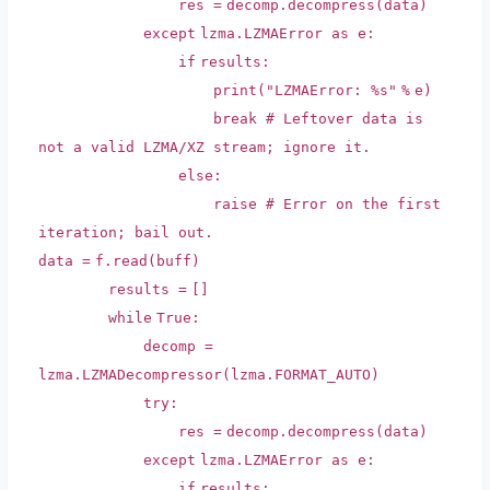
res
=
decomp.decompress(data)
except
lzma.LZMAError as e:
if
results:
print
(
"LZMAError: %s"
%
e)
break
# Leftover data is
not a valid LZMA/XZ stream; ignore it.
else
:
raise
# Error on the first
iteration; bail out.
data
=
f.read(buff)
results
=
[]
while
True
:
decomp
=
lzma.LZMADecompressor(lzma.FORMAT_AUTO)
try
:
res
=
decomp.decompress(data)
except
lzma.LZMAError as e:
if
results: