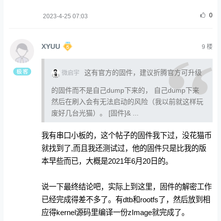
0
2023-4-25 07:03
XYUU
9
楼
这有官方的固件，建议折腾官方可升级
微启宇
的固件而不是自己dump下来的， 自己dump下来
然后在刷入会有无法启动的风险（我以前就这样玩
废好几台光猫）。 [固件]& ...
我有串口小板的，这个帖子的固件我下过，没花猫币
就找到了,而且我还测试过，他的固件只是比我的版
本早些而已，大概是2021年6月20日的。
说一下最终结论吧，实际上到这里，固件的解密工作
已经完成得差不多了。有dtb和rootfs了，然后放到相
应得kernel源码里编译一份zImage就完成了。