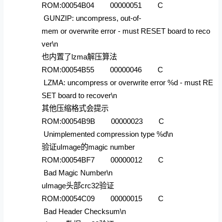
ROM:00054B04 00000051 C
GUNZIP: uncompress, out-of-
mem or overwrite error - must RESET board to reco
ver\n
也内置了lzma解压算法
ROM:00054B55 00000046 C
LZMA: uncompress or overwrite error %d - must RE
SET board to recover\n
其他压缩格式会提示
ROM:00054B9B 00000023 C
Unimplemented compression type %d\n
验证uImage的magic number
ROM:00054BF7 00000012 C
Bad Magic Number\n
uImage头部crc32验证
ROM:00054C09 00000015 C
Bad Header Checksum\n