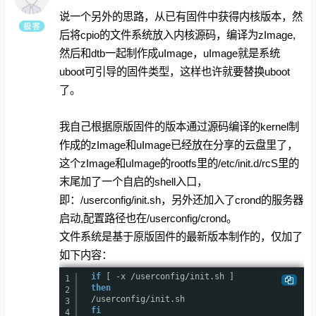
说一个另外的思路，从已有固件中获得内核版本，然
后将cpio的文件系统放入内核源码，编译为zImage,
然后和dtb一起制作成uImage，uImage就是系统
uboot可引导的固件类型，这样也许就要替换uboot
了。
我自己根据原版固件的版本通过源码编译的kernel制
作成的zImage和uImage已经放在分享的云盘里了，
这个zImage和uImage的rootfs里的/etc/init.d/rcS里的
末尾加了一个自启的shell入口，
即：/userconfig/init.sh，另外还加入了crond的服务器
启动,配置路径也在/userconfig/crond。
文件系统是基于原版固件的最新版本制作的，仅加了
如下内容：
if
[ -x
/userconfig/init
.sh ]
1
then
2
/userconfig/init
.sh
3
fi
4