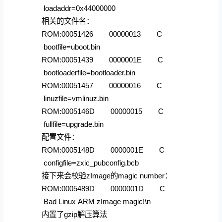
loadaddr=0x44000000
相关的文件名：
ROM:00051426 00000013 C
bootfile=uboot.bin
ROM:00051439 0000001E C
bootloaderfile=bootloader.bin
ROM:00051457 00000016 C
linuzfile=vmlinuz.bin
ROM:0005146D 00000015 C
fullfile=upgrade.bin
配置文件：
ROM:0005148D 0000001E C
configfile=zxic_pubconfig.bcb
接下来会校验zImage的magic number：
ROM:0005489D 0000001D C
Bad Linux ARM zImage magic!\n
内置了gzip解压算法