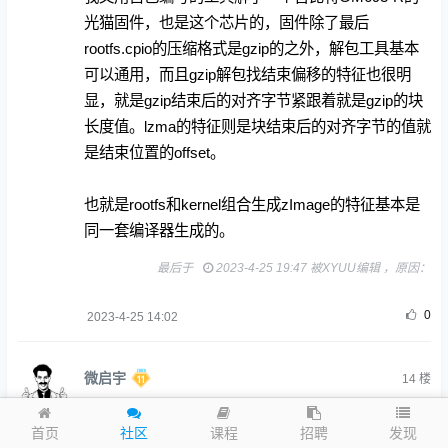
光猫固件，也是这个芯片的，固件除了最后
rootfs.cpio的压缩格式是gzip的之外，解包工具基本
可以通用，而且gzip解包找结束偏移的特征也很明
显，就是gzip结束后的对齐字节紧跟着就是gzip的块
长度值。lzma的特征则是块结束后的对齐字节的值就
是结束位置的offset。
也就是rootfs和kernel组合生成zImage的特征基本是
同一套编译器生成的。
最后于
2023-4-25 19:47 被XYUU编辑 ，原因：
0
2023-4-25 14:02
微启宇
14
楼
给你上传一下这芯片的数据手册， 有这份资料的话
发现
首页
社区
课程
招聘
可以知道针脚分布也可以自行画pcb板。