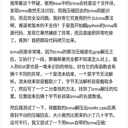
我带着这个怀疑，使用linux中的lzma去检查这个文件块，
发现lzma竟然无法识别，而我压缩回去的lzma则能识
别，而且完全没问题。我好奇它究竟用的什么lzma算法
啊，难道老版本的不支持？于是我开始翻python的lzma库
源代码，发现它果然捕获了异常，而且直接把异常吃掉
了。真狗！我把那段代码拷贝出来。
lzma则是非常难，因为lzma的那次压缩是在gzip解压之
后，又执行了一段，那偏移量完全都不知道怎么对上，载
入到IDA里也是一堆未识别的地址。好在它的库函数会有
俩个不同的异常，一个是流未结束，一个是字节无法解
析。流未结束就是截取少了，字节无法解析就是截取多
了，然后写了一个二分查找的方法，找到了lzma解压的位
置，位置结束后俩个字节处就是lzma的长度数值。
然后我测试了一下，将截取的lzma解压出rootfs.cpio后再
原封不动的压缩回去，大小竟然比原来的小了几十字节。
这可不行，我又尝试了一下用linux自带的lzma压缩：