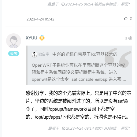
最后于
2023-4-25 06:54 被微启宇编辑 ，原因：
2
2023-4-24 05:42
XYUU
3
楼
中兴的光猫自带基于lxc容器技术的
微启宇
OpenWRT子系统你可以在里面折腾这个容器的权
限和宿主系统同级没必要折腾宿主系统，进入
openwrt是这个命令 `saf console`&nbsp;进入密 ...
感谢分享，我的这个光猫实际上，只是用了中兴的芯
片，里边的系统是被阉割过了的，所以是没有saf命
令了，同时/opt/upt/framework/目录下都是空
的，/opt/upt/apps/下也都是空的，折腾也是不得已。
最后于
2023-4-24 09:14 被XYUU编辑 ，原因：