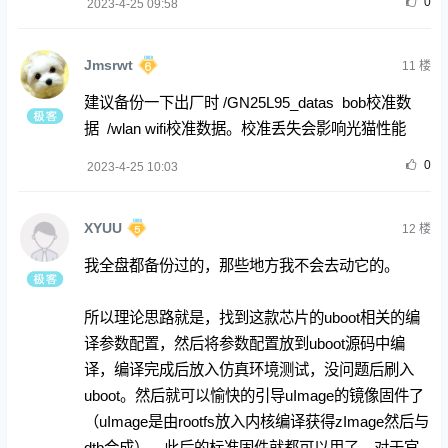
0
2023-4-25 09:58
Jmsrwt
11
楼
建议备份一下出厂时 /GN25L95_datas bob校准数
据 /wlan wifi校准数据。校准丢失会影响光猫性能
0
2023-4-25 10:03
XYUU
12
楼
我全盘都备份过的，那些地方我不会去动它的。
所以理论思路就是，找到这款芯片的uboot相关的编
译参数配置，然后将参数配置放到uboot源码中编
译，编译完成后放入仿真环境测试，没问题后刷入
uboot。然后就可以愉快的引导uImage的镜像固件
了
（uImage是由rootfs放入内核编译获得zImage然后与
dtb合成）。此后的标准固件就都可以用了，对于官