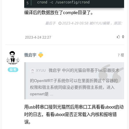
crond -c
/userconfig/crond
5
编译后的数据放在了complie目录了。
最后于
2023-4-29 09:58 被XYUU编辑 ，原因：
0
2023-4-24 22:27
微启宇
7
楼
微启宇 中兴的光猫自带基于lxc容器技术
XYUU
的OpenWRT子系统你可以在里面折腾这个容器的
权限和宿主系统同级没必要折腾宿主系统，进入
openwrt是 ...
用usb转串口接到光猫然后用串口工具看看uboot启动
时的日志，看看uboot是否正常载入内核和报啥错
误。