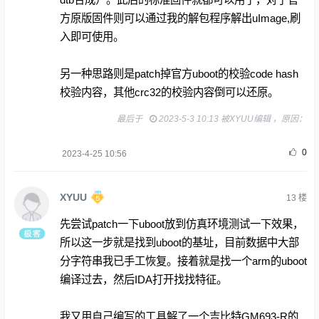
方原版固件则可以通过我的解包程序解出uImage,刷
入即可使用。
另一种思路则是patch掉官方uboot的校验code hash
校验内容，其他crc32的校验内容倒可以还原。
最后于
2023-5-3 10:13 被XYUU编辑 ，原因：
0
2023-4-25 10:56
XYUU
13
楼
先尝试patch一下uboot放到仿真环境测试一下效果，
所以这一步就是找到uboot的基址，目前数据中大部
分字符串我已手工恢复。接着就是找一个arm的uboot
编译过去，然后IDA打开找找特征。
我又用自己编写的工具解了一个吉比特GM693-R的