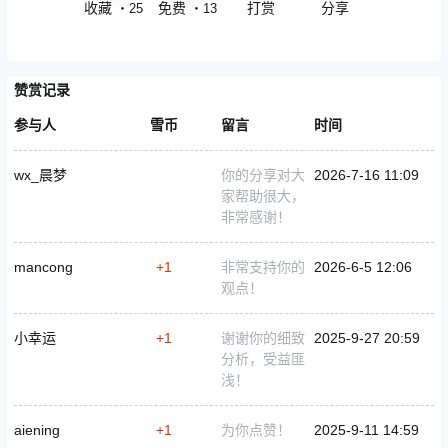
收藏
点赞
打赏
分享
・
25
・
13
赞赏记录
参与人
雪币
留言
时间
wx_晨梦
你的分享对大
2026-7-16 11:09
家帮助很大，
非常感谢！
mancong
+1
非常支持你的
2026-6-5 12:06
观点！
小幸运
+1
谢谢你的细致
2025-9-27 20:59
分析，受益匪
浅！
aiening
+1
为你点赞！
2025-9-11 14:59