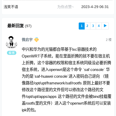
浅笑不语
为你点赞~
2023-4-29 06:31
最新回复
(
97
)
1
2
3
4
▶
微启宇
2
楼
中兴和华为的光猫都自带基于lxc容器技术的
OpenWRT子系统，能在里面折腾的就不要在宿主机
上折腾，这个容器的权限和宿主系统同级没必要折腾
宿主系统，进入openwrt是这个命令 `saf console` 华
为的是`saf-huawei console`进入密码自己逆向 （镜
像路径/opt/upt/framework/saf/rootfs 原则上最好不要
修改这个路径里的文件但可以修改这个路径的文
件/opt/upt/apps/apps 这个路径的文件会被bind挂载覆
盖rootfs里的文件）进入这个openwrt系统后可以安装
ipk的包。