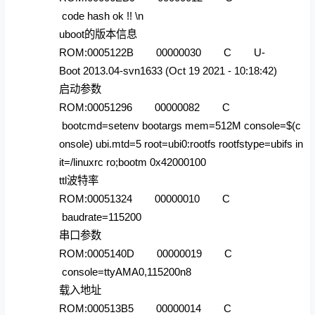
code hash ok !! \n
uboot的版本信息
ROM:0005122B 00000030 C U-
Boot 2013.04-svn1633 (Oct 19 2021 - 10:18:42)
启动参数
ROM:00051296 00000082 C
bootcmd=setenv bootargs mem=512M console=$(c
onsole) ubi.mtd=5 root=ubi0:rootfs rootfstype=ubifs in
it=/linuxrc ro;bootm 0x42000100
ttl波特率
ROM:00051324 00000010 C
baudrate=115200
串口参数
ROM:0005140D 00000019 C
console=ttyAMA0,115200n8
载入地址
ROM:000513B5 00000014 C