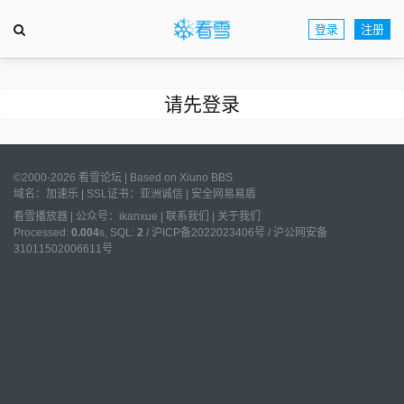
登录
注册
请先登录
©2000-2026 看雪论坛 | Based on
Xiuno BBS
域名：
加速乐
| SSL证书：
亚洲诚信
|
安全网易易盾
看雪播放器
|
公众号：ikanxue
|
联系我们
|
关于我们
Processed:
0.004
s, SQL:
2
/
沪ICP备2022023406号
/
沪公网安备
31011502006611号