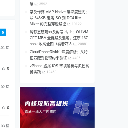
结
3592
某反作弊 VMP Native 层深度逆向：
从 643KB 混淆 SO 到 RC4-like
Mixer 的完整穿透路径
10122
纯静态硬啃xx反封号 dylib：OLLVM
5
CFF MBA 全链路反混淆，还原 167
hook 攻防全图（看着吓人
20881
101
楼
CloudPhoneRiskKit深度解析：从特
征匹配到物理约束验证
4495
vPhone 虚拟 iOS 环境解析与风控防
0
御实践
12458
102
楼
0
103
楼