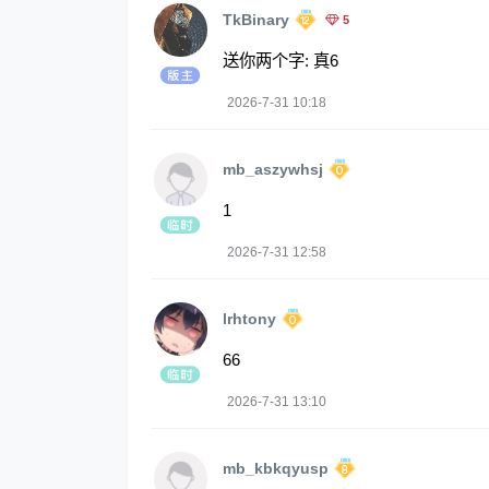
TkBinary
5
送你两个字: 真6
2026-7-31 10:18
mb_aszywhsj
1
2026-7-31 12:58
lrhtony
66
2026-7-31 13:10
mb_kbkqyusp