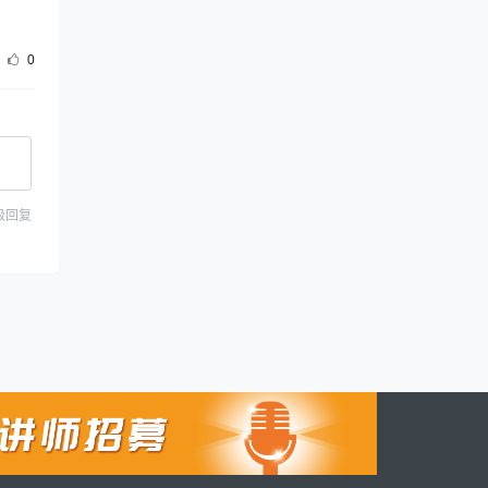
0
级回复