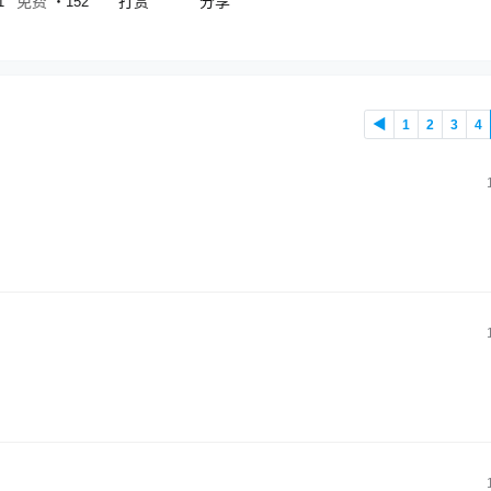
免费
打赏
分享
1
・
152
◀
1
2
3
4