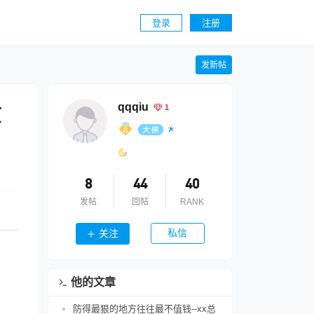
登录
注册
发新帖
qqqiu
1
原
8
44
40
发帖
回帖
RANK
私信
关注
他的文章
防得最狠的地方往往最不值钱--xx总