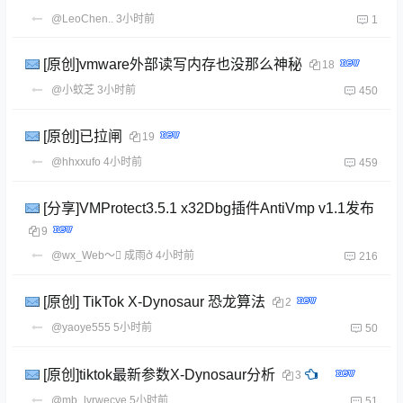
@LeoChen..
3小时前
1
[原创]vmware外部读写内存也没那么神秘
18
@小蚊芝
3小时前
450
[原创]已拉闸
19
@hhxxufo
4小时前
459
[分享]VMProtect3.5.1 x32Dbg插件AntiVmp v1.1发布
9
@wx_Web～ 成雨
4小时前
216
[原创] TikTok X-Dynosaur 恐龙算法
2
@yaoye555
5小时前
50
[原创]tiktok最新参数X-Dynosaur分析
3
@mb_lvrwecye
5小时前
51