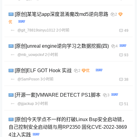
[原创]某笔记app深度混淆魔改md5逆向思路
2
@git_78819sinyu1012
2小时前
49
[原创]unreal engine逆向学习之数据挖掘(四)
4
@mb_uowpckvf
2小时前
93
[原创]ELF GOT Hook 实战
2
@SamPoson
3小时前
38
[开源一套]VMWARE DETECT PS1脚本
3
@jjjackup
3小时前
51
[原创]今天学点不一样的打破Linux Bsp安全启动链，
自己控制安全启动链与用RP2350 固化CVE-2022-3869
4注入实践