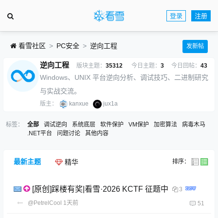
登录
注册
看雪社区
PC安全
逆向工程
发新帖
逆向工程
版块主题：
35312
今日主题：
3
今日回帖：
43
Windows、UNIX 平台逆向分析、调试技巧、二进制研究
与实战交流。
版主：
kanxue
jux1a
标签：
全部
调试逆向
系统底层
软件保护
VM保护
加密算法
病毒木马
.NET平台
问题讨论
其他内容
最新主题
排序：
精华
[原创]踩楼有奖|看雪·2026 KCTF 征题中
3
@PetrelCool
1天前
51