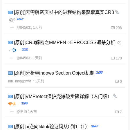
[原创]无需解密页帧中的进程结构来获取真实CR3
9
@845631
1天前
208
[原创]CR3解密之MMPFN->EPROCESS通杀分析
7
@845631
1天前
170
[原创]分析Windows Section Object机制
mb_nnqgphwf
・1天前
0
[原创]VMProtect保护壳爆破步骤详解（入门级）
@星雨
1天前
7
[原创]ai逆向tiktok验证码从0到1（1）