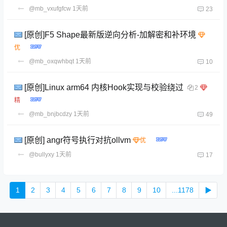
@mb_vxufgfcw
1天前
23
[原创]F5 Shape最新版逆向分析-加解密和补环境
@mb_oxqwhbqt
1天前
10
[原创]Linux arm64 内核Hook实现与校验绕过
2
@mb_bnjbcdzy
1天前
49
[原创] angr符号执行对抗ollvm
@bullyxy
1天前
17
1
2
3
4
5
6
7
8
9
10
...1178
▶