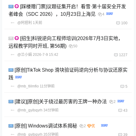
[踩楼赠门票]议题征集开启！看雪·第十届安全开发
者峰会（SDC 2026），10月23日上海见
4
@阿捏利
1天前
100
[招生]科锐逆向工程师培训(2026年7月3日实地，
远程教学同时开班, 第56期)
50
@兰小娟
2026-7-9 15:42
1227
[原创]TikTok Shop 滑块验证码逆向分析与协议还原实
践
@mb_tlilmfio
11分钟前
5
[建议][原创]关于绕过最厉害的王牌一种办法
2
@mb_gyibqyrh
34分钟前
43
[原创] Windows调试体系揭秘
2
@mb_gyibqyrh
35分钟前
39