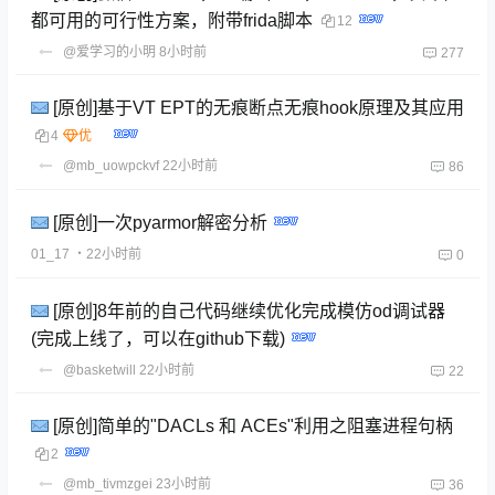
都可用的可行性方案，附带frida脚本
12
@爱学习的小明
8小时前
277
[原创]基于VT EPT的无痕断点无痕hook原理及其应用
4
@mb_uowpckvf
22小时前
86
[原创]一次pyarmor解密分析
01_17
・22小时前
0
[原创]8年前的自己代码继续优化完成模仿od调试器
(完成上线了，可以在github下载)
@basketwill
22小时前
22
[原创]简单的"DACLs 和 ACEs"利用之阻塞进程句柄
2
@mb_tivmzgei
23小时前
36