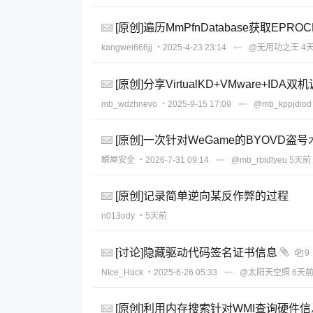
[原创]遍历MmPfnDatabase获取EPRO
kangwei666jj
・2025-4-23 23:14
@无用功之王
4
[原创]分享VirtualKD+VMware+IDA
mb_wdzhnevo
・2025-9-15 17:09
@mb_kppjdiod
[原创]一次针对WeGame的BYOVD盗
瞬犀安全
・2026-7-31 09:14
@mb_rbidlyeu
5天前
[原创]记录简单逆向某反作弊的过程
n013ody
・5天前
[讨论]隐藏驱动代码签名证书信息
9
NIce_Hack
・2025-6-26 05:33
@太阳天空照
6天
[原创]利用内存搜索针对WMI查询硬件