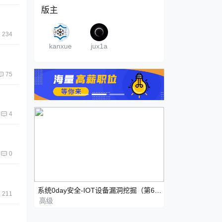
版主
234
kanxue
jux1a
75
4
0
系统0day安全-IOT设备漏洞挖掘（第6期）
211
高级