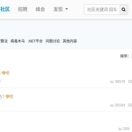
社区
招聘
峰会
发现
密算法
病毒木马
.NET平台
问题讨论
其他内容
排序：
8
前
39579
7
25164
208