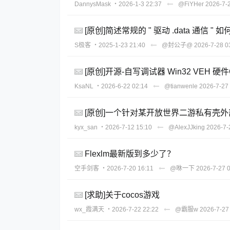
DannysMask
・2026-1-3 22:37
@FiYHer
2026-7-
[原创]简述常规的 " 驱动 .data 通信 " 
S极客
・2025-1-23 21:40
@封公子@
2026-7-28 0
[原创]开源-自写调试器 Win32 VEH 
KsaNL
・2026-6-22 02:14
@tianwenle
2026-7-27
[原创]一个针对某开放世界二游私有壳
kyx_san
・2026-7-12 15:10
@AlexJJking
2026-7-
Flexlm最新版到多少了？
空手剑客
・2026-7-20 16:11
@咻一下
2026-7-27 
[求助]关于cocos游戏
wx_霞满天
・2026-7-22 22:22
@霸服w
2026-7-27