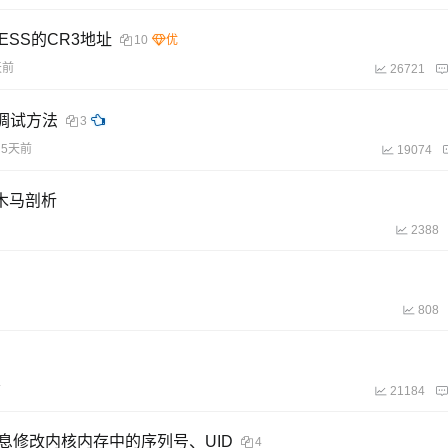
CESS的CR3地址
10
天前
26721
双机调试方法
3
5天前
19074
号木马剖析
2388
808
前
21184
信息修改内核内存中的序列号、UID
4