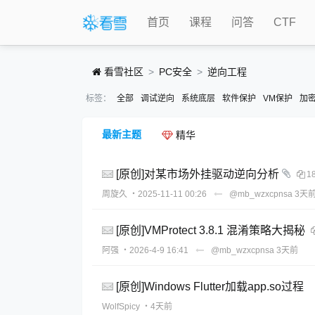
首页
课程
问答
CTF
看雪社区
PC安全
逆向工程
标签：
全部
调试逆向
系统底层
软件保护
VM保护
加
最新主题
精华
[原创]对某市场外挂驱动逆向分析
1
周旋久
・2025-11-11 00:26
@mb_wzxcpnsa
3天
[原创]VMProtect 3.8.1 混淆策略大揭秘
阿强
・2026-4-9 16:41
@mb_wzxcpnsa
3天前
[原创]Windows Flutter加载app.so过程
WolfSpicy
・4天前