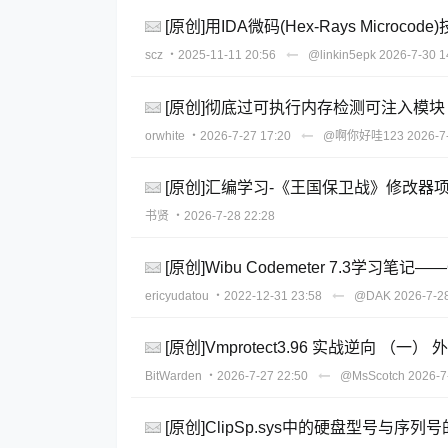
[原创]用IDA微码(Hex-Rays Microco
scz
・2025-11-11 20:56
@linkin5epk
2026-7-30 1
[原创]彻底过可执行内存检测可注入模块
orwhite
・2026-7-27 17:20
@啊你好哇123
2026-7
[原创]汇编学习-《王国保卫战》修改器
书贤
・2026-7-28 22:28
[原创]Wibu Codemeter 7.3学习笔记—
ericyudatou
・2022-12-31 23:58
@DAK
2026-7-2
[原创]Vmprotect3.96 实战逆向 （一）
BitWarden
・2026-7-27 22:50
@MsScotch
2026-7
[原创]ClipSp.sys中的硬盘型号与序