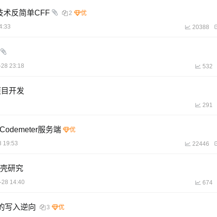
de)技术反简单CFF
2
4:33
20388
-28 23:18
532
项目开发
291
—Codemeter服务端
8 19:53
22446
 外壳研究
-28 14:40
674
列号的写入逆向
3