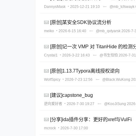
DannysMask
・2025-12-21 19:10
@mb_tcfswayk
[原创]某安全SDK协议流分析
meiko
・2026-6-15 16:40
@mb_qxtyarsk
2026-7-
[原创]记一次 VMP 对 TitanHide 的检
Crystal1
・2026-3-22 16:43
@书生怕怕
2026-7-31
[原创]1.13.7Typora离线授权逆向
WolfSpicy
・2026-7-23 12:56
@Black.WuKong
20
[建议]capstone_bug
逆向爱好者
・2026-7-30 19:27
@KooJiSung
2026
[分享]ida插件分享：更好的xref与VulFi
mcrock
・2026-7-30 17:00