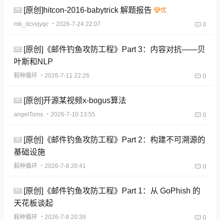
[原创]hitcon-2016-babytrick 解题报告
mb_dcvvjyqc
・2026-7-24 22:07
0
[原创]《邮件钓鱼攻防工程》Part 3：内容对抗——贝
叶斯和NLP
毅种循环
・2026-7-11 22:26
0
[原创]开源某视频x-bogus算法
angelToms
・2026-7-10 13:55
0
[原创]《邮件钓鱼攻防工程》Part 2：构建不可溯源的
基础设施
毅种循环
・2026-7-8 20:41
0
[原创]《邮件钓鱼攻防工程》Part 1：从 GoPhish 的
天花板谈起
毅种循环
・2026-7-8 20:39
0