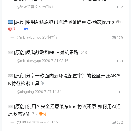
@道友请留步
50分钟前
12
[原创]使用AI还原腾讯点选验证码算法-动态jsvmp
8
@mb_wfqcntgg
23小时前
179
[原创]反爬战略和MCP对抗思路
3
@mb_dcvvjyqc
2026-7-31 03:46
58
[原创]分享一款面向云环境配置审计的轻量开源AK/S
K特征检索工具
@xingbing
2026-7-27 14:34
1
[原创] 使用AI完全还原某东h5st协议还原-如何用AI还
原多态VM
7
@LinOwl
2026-7-27 11:59
152