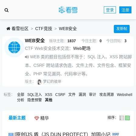
登录
注册
看雪社区
CTF竞技
WEB安全
发新帖
WEB安全
版块主题：
1837
今日主题：
0
今日回帖：
3
CTF Web安全技术交流：
Web靶场
WEB 类的题目包括但不限于：SQL 注入、XSS 跨站脚
本、CSRF 跨站请求伪造、文件上传、文件包含、框架安
全、PHP 常见漏洞、代码审计等。
版主：
梦幻的彼岸
标签：
全部
SQL注入
XSS
CSRF
文件
漏洞
审计
攻击溯源
Webshell
分析
隐患预警
其他
最新主题
排序：
精华
[原创]JS 盾（JS DUN PROTECT）加固小记