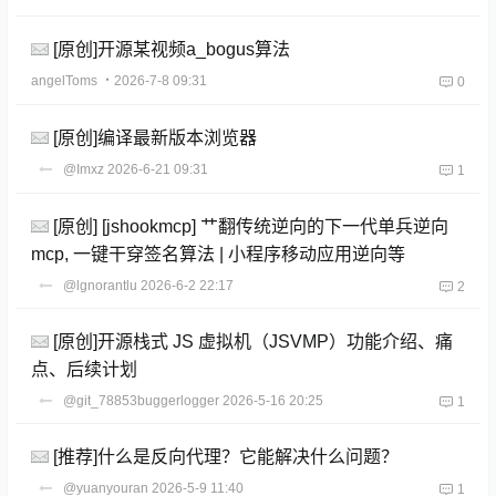
[原创]开源某视频a_bogus算法
angelToms
・2026-7-8 09:31
0
[原创]编译最新版本浏览器
@Imxz
2026-6-21 09:31
1
[原创] [jshookmcp] 艹翻传统逆向的下一代单兵逆向
mcp, 一键干穿签名算法 | 小程序移动应用逆向等
@lgnorantlu
2026-6-2 22:17
2
[原创]开源栈式 JS 虚拟机（JSVMP）功能介绍、痛
点、后续计划
@git_78853buggerlogger
2026-5-16 20:25
1
[推荐]什么是反向代理？它能解决什么问题？
@yuanyouran
2026-5-9 11:40
1