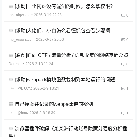
[求助]一个网站没有漏洞的时候，怎么拿权限？
mb_oiqwlkts
・2026-3-19 22:28
0
[求助]大佬们，小白怎么看懂抓包查看步骤啊
mb_egsshxcc
・2026-3-17 20:53
0
[原创]面向 CTF / 流量分析 / 信息收集的网络基础总览
Dorimu
・2026-3-13 11:24
0
[求助]webpack模块函数复制到本地运行的问题
@LIU.YZ
2026-2-9 18:24
1
自己摸索并记录的webpack逆向案例
@Imxz
2026-2-8 18:30
1
浏览器插件破解（某某洲行动账号隐藏分强度分析插
件）