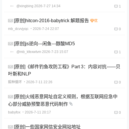
@xingbing
2026-7-27 14:34
1
[原创]hitcon-2016-babytrick 解题报告
mb_dcvvjyqc
・2026-7-24 22:07
0
[原创]js逆向---闲鱼---醇酸MD5
@mb_kfexwtvm
2026-7-23 15:07
1
[原创]《邮件钓鱼攻防工程》Part 3：内容对抗——贝
叶斯和NLP
毅种循环
・2026-7-11 22:26
0
[原创]火绒恶意网址自定义规则，根据互联网应急中
心部分威胁预警恶意代码制作
babyfox
・2026-7-11 20:17
0
[原创]一些国家网信安全网站地址