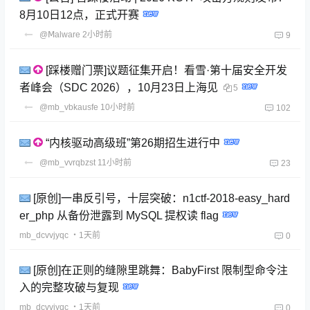
8月10日12点，正式开赛
@Ⅿalware
2小时前
9
[踩楼赠门票]议题征集开启！看雪·第十届安全开发
者峰会（SDC 2026），10月23日上海见
5
@mb_vbkausfe
10小时前
102
“内核驱动高级班”第26期招生进行中
@mb_vvrqbzst
11小时前
23
[原创]一串反引号，十层突破：n1ctf-2018-easy_hard
er_php 从备份泄露到 MySQL 提权读 flag
mb_dcvvjyqc
・1天前
0
[原创]在正则的缝隙里跳舞：BabyFirst 限制型命令注
入的完整攻破与复现
mb_dcvvjyqc
・1天前
0