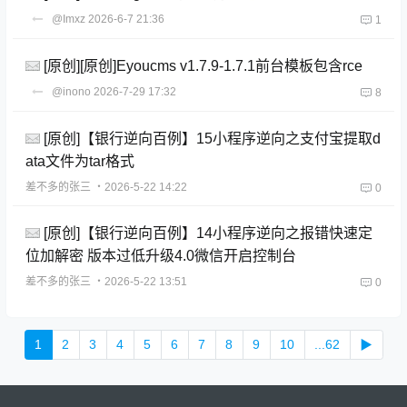
@Imxz
2026-6-7 21:36
1
[原创][原创]Eyoucms v1.7.9-1.7.1前台模板包含rce
@inono
2026-7-29 17:32
8
[原创]【银行逆向百例】15小程序逆向之支付宝提取d
ata文件为tar格式
差不多的张三
・2026-5-22 14:22
0
[原创]【银行逆向百例】14小程序逆向之报错快速定
位加解密 版本过低升级4.0微信开启控制台
差不多的张三
・2026-5-22 13:51
0
1
2
3
4
5
6
7
8
9
10
...62
▶