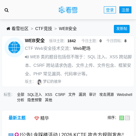
登录
注册
看雪社区
CTF竞技
WEB安全
发新帖
WEB安全
版块主题：
1842
今日主题：
0
今日回帖：
8
CTF Web安全技术交流：
Web靶场
WEB 类的题目包括但不限于：SQL 注入、XSS 跨站脚
本、CSRF 跨站请求伪造、文件上传、文件包含、框架安
全、PHP 常见漏洞、代码审计等。
版主：
梦幻的彼岸
标签：
全部
SQL注入
XSS
CSRF
文件
漏洞
审计
攻击溯源
Webshell
分析
隐患预警
其他
最新主题
排序：
精华
[公告] 含踩楼活动 | 2026 KCTF 攻击方规则发布！