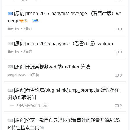
[原创]hitcon-2017-babyfirst-revenge （看雪ctf版）wr
iteup
the_hs
・2天前
0
[原创]hitcon-2015-babyfirst （看雪ctf版）writeup
the_hs
・3天前
0
[原创]开源某视频web端msToken算法
angelToms
・3天前
0
[原创]看雪论坛/plugin/link/jump_prompt.js 疑似存在
开放跳转漏洞
@FUA陈探乐
3天前
2
[原创]分享一款面向云环境配置审计的轻量开源AK/S
K特征检索工具