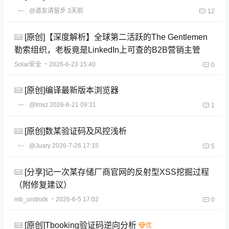
@道友请留步
3天前
12
[原创]【深度解析】全球第二活跃的The Gentlemen
勒索组织，老板竟是LinkedIn上可查的B2B营销主管
Solar安全
・2026-6-23 15:40
0
[原创]编译最新版本浏览器
@Imxz
2026-6-21 09:31
1
[原创]数某验证码及风控浅析
@Juary
2026-7-26 17:15
5
[分享]记一次某存储厂商官网的反射型XSS挖掘过程
（附修复建议）
mb_urstnxlk
・2026-6-5 17:02
0
[原创]Tbooking验证码逆向分析