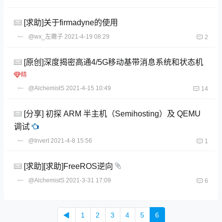
[求助]关于firmadyne的使用
@wx_左撇子
2021-4-19 08:29
2
[原创]深度揭密高通4/5G移动基带消息系统和状态机
@AlchemistS
2021-4-15 10:49
14
[分享] 初探 ARM 半主机（Semihosting）及 QEMU
调试
@Invert
2021-4-8 15:56
1
[求助][求助]FreeROS逆向
@AlchemistS
2021-3-31 17:09
6
◀
1
2
3
4
5
6