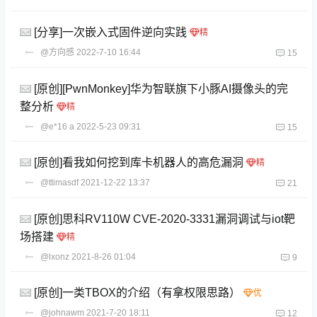
[分享]一次嵌入式固件逆向实践
@方向感
2022-7-10 16:44
15
[原创][PwnMonkey]华为智联旗下小豚AI摄像头的完
整分析
@e*16 a
2022-5-23 09:31
15
[原创]看我如何挖到库卡机器人的高危漏洞
@ttimasdf
2021-12-22 13:37
21
[原创]思科RV110W CVE-2020-3331漏洞调试与iot靶
场搭建
@lxonz
2021-8-26 01:04
9
[原创]一类TBOX的介绍（有拿权限思路）
@johnawm
2021-7-20 18:11
12