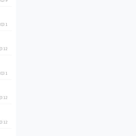
9
1
12
1
12
12