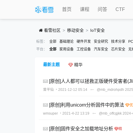
首页
课程
问答
CTF
看雪社区
移动安全
IoT安全
标签：
全部
基础理论
硬件开发
安全研究
技术分享
P
平台：
全部
家用设备
工控设备
汽车安全
芯片安全
无
最新主题
精华
[原创]人人都可以拯救正版硬件受害者(Jlin
曾半仙
・2021-12-12 05:14
@mb_mdrohpdh
2025
[原创]利用unicorn分析固件中的算法
wmsuper
・2021-4-22 13:19
@mb_offcgjkk
2024-
[原创]固件安全之加载地址分析