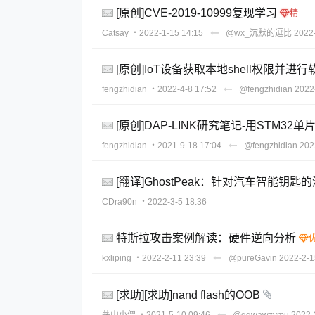
[原创]CVE-2019-10999复现学习
Catsay
・2022-1-15 14:15
@wx_沉默的逗比
2022
[原创]IoT设备获取本地shell权限并进
fengzhidian
・2022-4-8 17:52
@fengzhidian
2022
[原创]DAP-LINK研究笔记-用STM32单片
fengzhidian
・2021-9-18 17:04
@fengzhidian
202
[翻译]GhostPeak：针对汽车智能钥
CDra90n
・2022-3-5 18:36
特斯拉攻击案例解读：硬件逆向分析
kxliping
・2022-2-11 23:39
@pureGavin
2022-2-1
[求助][求助]nand flash的OOB
茅山小僧
・2021-5-10 09:46
@qqwawzymu
2022-