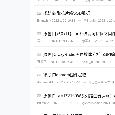
[求助]读取芯片级SSD数据
Brantyh
・2022-1-20 16:38
@Brantyh
2022-1-20 
[原创]【从0到1】-某系统漏洞挖掘之固
零加一
・2021-12-9 17:32
@零加一
2022-1-4 09:1
[原创] CrazyRadio固件故障分析与SP
某警官
・2021-8-30 05:38
@mb_othzuqqm
2021-
[求助]Flashrom固件提取
AlchemistS
・2021-4-19 12:48
@信睿网络
2021-1
[原创]Cisco RV160W系列路由器漏洞：
b0ldfrev
・2021-8-5 10:31
@Accustomed
2021-10