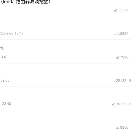
法（tenda 路由器漏洞挖掘）
12239
021-9-27 15:47
12897
13:41
7998
 09:08
22122
1 23:40
20233
8350