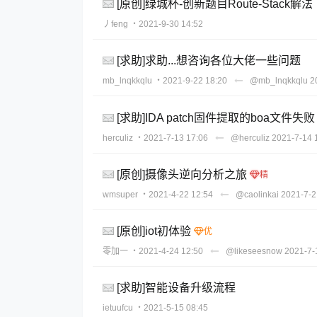
[原创]绿城杯-创新题目Route-Stack解
丿feng
・2021-9-30 14:52
[求助]求助...想咨询各位大佬一些问题
mb_lnqkkqlu
・2021-9-22 18:20
@mb_lnqkkqlu
2
[求助]IDA patch固件提取的boa文件失败
herculiz
・2021-7-13 17:06
@herculiz
2021-7-14 
[原创]摄像头逆向分析之旅
wmsuper
・2021-4-22 12:54
@caolinkai
2021-7-2
[原创]iot初体验
零加一
・2021-4-24 12:50
@likeseesnow
2021-7-
[求助]智能设备升级流程
ietuufcu
・2021-5-15 08:45