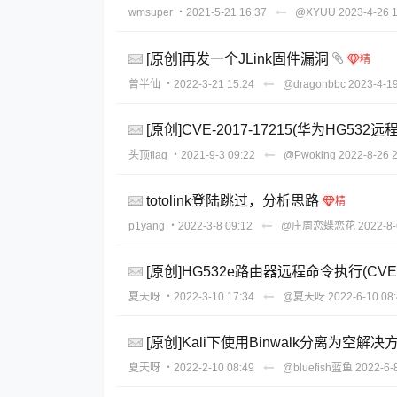
wmsuper
・2021-5-21 16:37
@XYUU
2023-4-26 
[原创]再发一个JLink固件漏洞
曾半仙
・2022-3-21 15:24
@dragonbbc
2023-4-19
[原创]CVE-2017-17215(华为HG5
头顶flag
・2021-9-3 09:22
@Pwoking
2022-8-26 
totolink登陆跳过，分析思路
p1yang
・2022-3-8 09:12
@庄周恋蝶恋花
2022-8-
[原创]HG532e路由器远程命令执行(CVE-
夏天呀
・2022-3-10 17:34
@夏天呀
2022-6-10 08
[原创]Kali下使用Binwalk分离为空解决
夏天呀
・2022-2-10 08:49
@bluefish蓝鱼
2022-6-