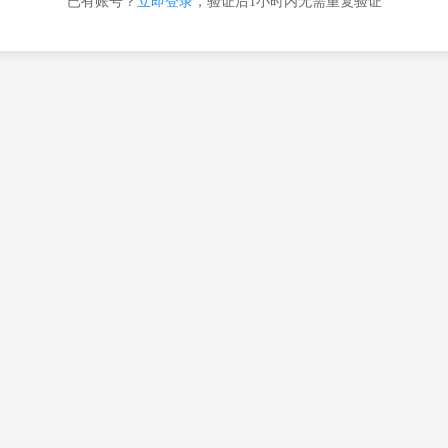
已有账号？
立即登录
，验证后1小时内无需重复验证