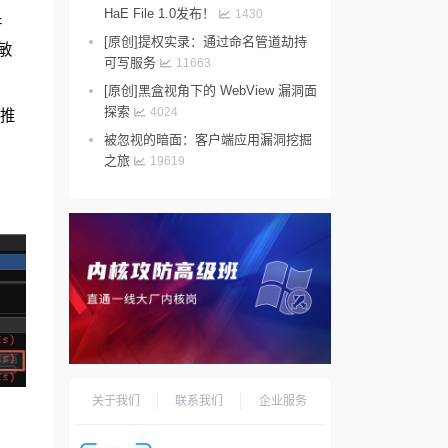
HaE File 1.0发布！
1430
许
[原创]提权实录：通过命名管道劫持
行敏
可写服务
11663
[原创]黑盒视角下的 WebView 漏洞面
探索
4024
推
被忽视的暗面：客户端应用漏洞挖掘
：
之旅
19619
关于我们
联系我们
企业服务