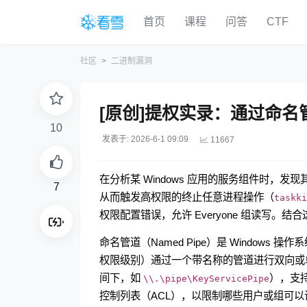
首页
课程
问答
CTF
社区
二进制漏洞
[原创]提权实录：通过命
10
发表于: 2026-6-1 09:09
11667
在分析某 Windows 应用的服务组件时
7
从而触发高权限的终止任意进程操作（
taskki
权限配置错误，允许 Everyone 组读写
命名管道（Named Pipe）是 Window
权限级别）通过一个带名称的管道进行双向或
间下，如
），支持
\\.\pipe\KeyServicePipe
控制列表（ACL），以限制哪些用户或组可