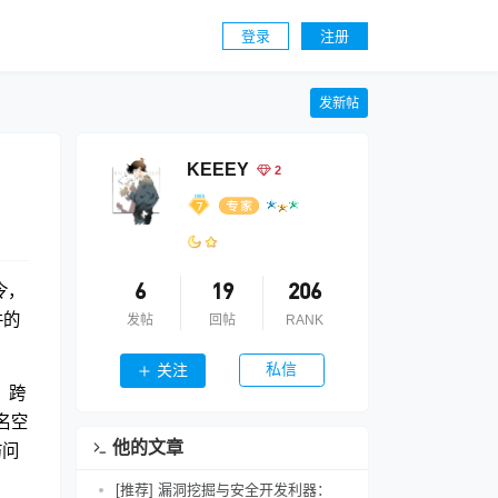
登录
注册
发新帖
KEEEY
2
令，
6
19
206
件的
发帖
回帖
RANK
私信
关注
、跨
名空
他的文章
访问
[推荐] 漏洞挖掘与安全开发利器：