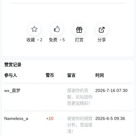
收藏
免费
打赏
分享
・
2
・
5
赞赏记录
参与人
雪币
留言
时间
wx_晨梦
感谢你的贡
2026-7-16 07:30
献，论坛因你
而更加精彩！
Nameless_a
+10
谢谢你的细致
2026-6-5 09:36
分析，受益匪
浅！