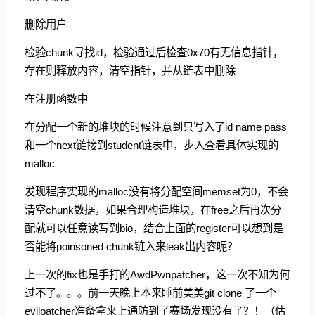
删除用户
检验chunk寻找id，检验通过后检查0x70有无信息指针，
存在则释放内容，清空指针，并从链表中删除
在注册函数中
在分配一个新的堆块的时候注意到只写入了id name pass
和一个next链接到student链表中，步入查看具体实现的
malloc
发现程序实现的malloc没有将分配空间memset为0，不会
清空chunk数据，如果合理构造堆块，在free之后再次分
配就可以任意读写到bio，结合上面的register可以想到是
否能将poinsoned chunk链入来leak出内容呢？
上一次的fix也是手打的AwdPwnpatcher，这一次不知为何
过不了。。。前一天晚上本来睡前美美git clone 了一个
evilpatcher准备拿来上通防到了赛场发现没有了？！（估