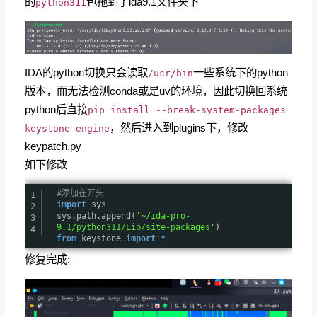
的
包拖到了ida9.1文件夹下
python311
IDA的python切换只会读取
一些系统下的python
/usr/bin
版本，而无法检测conda或是uv的环境，因此切换回系统
python后直接
pip install --break-system-packages
，然后进入到plugins下，修改
keystone-engine
keypatch.py
如下修改
#添加在开头
1
import
sys
2
sys.path.append(
'~/ida-pro-
3
9.1/python311/Lib/site-packages'
)
4
from
keystone
import
*
修复完成: