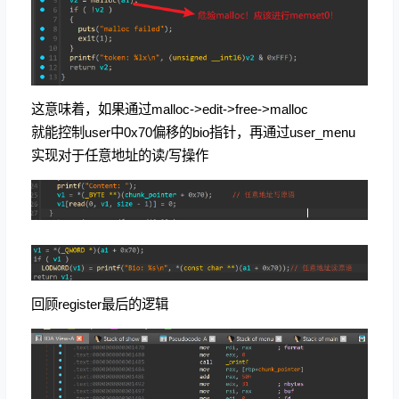
这意味着，如果通过malloc->edit->free->malloc
就能控制user中0x70偏移的bio指针，再通过user_menu
实现对于任意地址的读/写操作
回顾register最后的逻辑