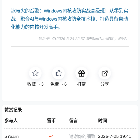
冰与火的战歌：Windows内核攻防实战高级班！从零到实
战，融合AI与Windows内核攻防全技术栈，打造具备自动
化能力的内核开发高手。
最后于
2026-5-24 22:37 被F0xm1ao编辑 ，原因：
收藏
免费
打赏
分享
・
3
・
6
赞赏记录
参与人
雪币
留言
时间
SYearn
+4
谢谢你的细致
2026-7-25 19:41